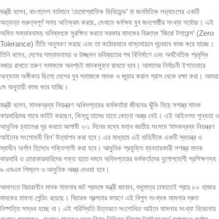
মন্ত্রী বলেন, বাংলাদেশ বর্তমানে ‘ডেমোগ্রাফিক ডিভিডেন্ড’ বা জনমিতিক লভ্যাংশের একটি
অত্যন্ত গুরুত্বপূর্ণ সময় অতিক্রম করছে, যেখানে কর্মক্ষম যুব জনগোষ্ঠীর সংখ্যা সর্বোচ্চ। এই
অমিত সম্ভাবনাময় ভবিষ্যৎকে সুরক্ষিত করতে সরকার মাদকের বিরুদ্ধে ‘জিরো টলারেন্স’ (Zero
Tolerance) নীতি অনুসরণ করছে এবং তা কঠোরভাবে বাস্তবায়নে দৃঢ়ভাবে কাজ করে যাচ্ছে।
তিনি বলেন, দেশের সম্ভাবনাময় ও উজ্জ্বল ভবিষ্যতের পথ বিনির্মাণে এবং অর্থনৈতিক প্রবৃদ্ধি
বজায় রাখতে তরুণ সমাজকে অবশ্যই মাদকমুক্ত রাখতে হবে। আমাদের নির্বাচনী ইশতেহারে
অন্যতম অঙ্গীকার ছিলো দেশের যুব সমাজকে মাদক ও জুয়ার করাল গ্রাস থেকে রক্ষা করা। আমরা
সে অনুযায়ী কাজ করে যাচ্ছি।
মন্ত্রী বলেন, মাদকদ্রব্য নিয়ন্ত্রণ অধিদপ্তরের কর্মকর্তারা জীবনের ঝুঁকি নিয়ে সশস্ত্র মাদক
কারবারিদের সাথে ফাইট করছেন, কিন্তু তাদের হাতে কোনো অস্ত্র নেই। এই আইনগত শূন্যতা ও
আধুনিক চ্যালেঞ্জ দূর করতে আগামী ২-১ দিনের মধ্যে মহান জাতীয় সংসদে ‘মাদকদ্রব্য নিয়ন্ত্রণ
আইনের সংশোধনী বিল’ উত্থাপন করা হবে। এর মাধ্যমে এই বাহিনীকে একটি স্বতন্ত্র ও
স্বাধীন অর্গান হিসেবে শক্তিশালী করা হবে। আধুনিক প্রযুক্তি ব্যবহারকারী সশস্ত্র মাদক
কারবারি ও চোরাকারবারিদের শক্ত হাতে দমনে অধিদপ্তরের কর্মকর্তাদের যুগোপযোগী প্রশিক্ষণসহ
৯ এমএম পিস্তল ও আধুনিক অস্ত্র দেওয়া হবে।
আদালতে বিচারাধীন মাদক মামলার জট প্রসঙ্গে মন্ত্রী জানান, শুধুমাত্র ঢাকাতেই প্রায় ৮০ হাজার
মাদকের মামলা পেন্ডিং রয়েছে। বিচারক স্বল্পতার কারণে এই বিপুল সংখ্যক মামলার দ্রুত
নিষ্পত্তি সম্ভব হচ্ছে না। এই পরিস্থিতি উত্তরণে সংশোধিত আইনে মামলার সংখ্যা বিবেচনায়