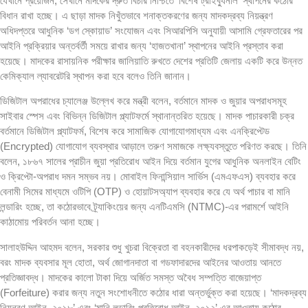
যেখানে প্রয়োজন, সেখানে মাদকের দ্রুত বিচার নিশ্চিতে ‘বিশেষ ট্রাইব্যুনাল’ স্থাপনের কঠোর
বিধান রাখা হচ্ছে। এ ছাড়া মাদক নিখুঁতভাবে শনাক্তকরণের জন্য মাদকদ্রব্য নিয়ন্ত্রণ
অধিদপ্তরে আধুনিক ‘ডগ স্কোয়াড’ সংযোজন এবং সিআরপিসি অনুযায়ী আসামি গ্রেফতারের পর
আইনি প্রক্রিয়ার অন্তর্বর্তী সময়ে রাখার জন্য ‘হাজতখানা’ স্থাপনের আইনি প্রস্তাব করা
হয়েছে। মাদকের রাসায়নিক পরীক্ষার জালিয়াতি রুখতে দেশের প্রতিটি জেলায় একটি করে উন্নত
কেমিক্যাল ল্যাবরেটরি স্থাপন করা হবে বলেও তিনি জানান।
ডিজিটাল অপরাধের চ্যালেঞ্জ উল্লেখ করে মন্ত্রী বলেন, বর্তমানে মাদক ও জুয়ার অপরাধসমূহ
সাইবার স্পেস এবং বিভিন্ন ডিজিটাল প্ল্যাটফর্মে স্থানান্তরিত হয়েছে। মাদক পাচারকারী চক্র
বর্তমানে ডিজিটাল প্ল্যাটফর্ম, বিশেষ করে সামাজিক যোগাযোগমাধ্যম এবং এনক্রিপ্টেড
(Encrypted) যোগাযোগ ব্যবস্থার আড়ালে তরুণ সমাজকে লক্ষ্যবস্তুতে পরিণত করছে। তিনি
বলেন, ১৮৬৭ সালের প্রাচীন জুয়া প্রতিরোধ আইন দিয়ে বর্তমান যুগের আধুনিক অনলাইন বেটিং
ও ক্রিপ্টো-অপরাধ দমন সম্ভব নয়। মোবাইল ফিনান্সিয়াল সার্ভিস (এমএফএস) ব্যবহার করে
বেনামী সিমের মাধ্যমে ওটিপি (OTP) ও হোয়াটসঅ্যাপ ব্যবহার করে যে অর্থ পাচার বা মানি
লন্ডারিং হচ্ছে, তা কঠোরভাবে ট্র্যাকিংয়ের জন্য এনটিএমসি (NTMC)-এর পরামর্শে আইনি
কাঠামোয় পরিবর্তন আনা হচ্ছে।
সালাহউদ্দিন আহমদ বলেন, সরকার শুধু খুচরা বিক্রেতা বা বহনকারীদের ধরপাকড়েই সীমাবদ্ধ নয়,
বরং মাদক ব্যবসার মূল হোতা, অর্থ জোগানদাতা বা গডফাদারদের আইনের আওতায় আনতে
প্রতিজ্ঞাবদ্ধ। মাদকের কালো টাকা দিয়ে অর্জিত সমস্ত অবৈধ সম্পত্তি বাজেয়াপ্ত
(Forfeiture) করার জন্য নতুন সংশোধনীতে কঠোর ধারা অন্তর্ভুক্ত করা হয়েছে। ‘মাদকদ্রব্য
নিয়ন্ত্রণ আইন, ২০১৮’ এবং ‘মানি লন্ডারিং প্রতিরোধ আইন, ২০১২’ এর আওতায় কঠোর