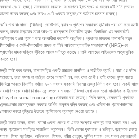
ব্যবস্থা নেওয়া হচ্ছে। মাদকদ্রব্য নিয়ন্ত্রণ অধিদপ্তর ইতোমধ্যে এ ধরনের ৯টি মানি লন্ডারিং
মামলা দায়ের করেছে এবং আরও ২৩টি গুরুতর অনুসন্ধান বর্তমানে চলমান রয়েছে।
বর্ডার গার্ড বাংলাদেশ (বিজিবি), কোস্টগার্ড, র‍্যাব ও পুলিশের সমন্বিত ভূমিকার প্রশংসা করে মন্ত্রী
বলেন, ঢাকার উত্তরার মতো জায়গায় জঘন্যতম সিনথেটিক ড্রাগ ‘কিটামিন’-এর ল্যাবরেটরি
আবিষ্কার হওয়া প্রমাণ করে অপরাধীরা কতখানি আধুনিক। প্রথাগত মাদকের পাশাপাশি নতুন
সিনথেটিক ও সেমি-সিনথেটিক মাদক বা ‘নিউ সাইকোঅ্যাকটিভ সাবস্টেন্সেস’ (NPS)-এর
প্রাদুর্ভাব মাদকাসক্তির ঝুঁকিকে আরও ঘনীভূত করেছে। তাই আমাদের আইনকেও অত্যাধুনিক
করতে হবে।
মন্ত্রী স্পষ্ট করে বলেন, মাদকাসক্তি একটি মারাত্মক মানসিক ও শারীরিক ব্যাধি। যারা এর ফাঁদে
পড়েছেন, তারা সমাজ বা রাষ্ট্রের চোখে অপরাধী নন, বরং তারা রোগী। তাই তাদের সুস্থ ধারায়
ফিরিয়ে আনতে বিভাগীয় পর্যায়ে ২০০ শয্যার সরকারি নিরাময় কেন্দ্র নির্মাণ করা হবে। একই সাথে
সরকারি ও বেসরকারি নিরাময় কেন্দ্রগুলোর মাধ্যমে চিকিৎসা সেবা এবং মনো-সামাজিক কাউন্সেলিং
(Psycho-social counseling) জোরদার করা হয়েছে। তিনি বলেন, বেসরকারি পুনর্বাসন
কেন্দ্রগুলোর মানোন্নয়নে সরকার আর্থিক অনুদান বৃদ্ধি করেছে এবং এডিকশন প্রফেশনালদের
পেশাগত দক্ষতা বৃদ্ধিতে উচ্চতর প্রশিক্ষণের ব্যবস্থা নেওয়া হয়েছে।
মন্ত্রী আরো বলেন, মাদক কোনো একক দেশের বা একক সংস্থার পক্ষে দূর করা সম্ভব নয়। এর
জন্য প্রয়োজন সমন্বিত সামাজিক আন্দোলন। তিনি দেশের যুবসমাজ ও ভবিষ্যৎ প্রজন্মকে রক্ষায়
সমাজ, শিক্ষা প্রতিষ্ঠান, অভিভাবক, শিক্ষক, ধর্মীয় নেতৃবৃন্দ, সুশীল সমাজ এবং সকল স্বেচ্ছাসেবী