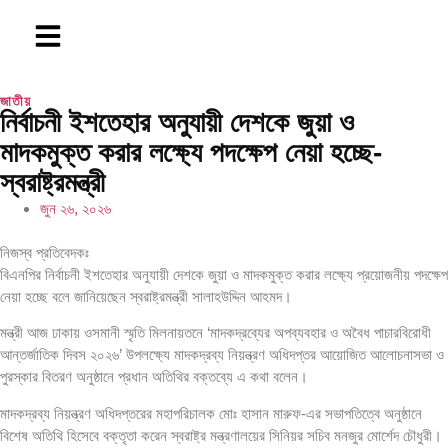
জাতীয়
নির্বাচনী ইশতেহার অনুযায়ী দেশকে জুয়া ও
মাদকমুক্ত করার লক্ষ্যে পদক্ষেপ নেয়া হচ্ছে-
স্বরাষ্ট্রমন্ত্রী
জুন ২৬, ২০২৬
নিজস্ব প্রতিবেদকঃ
বিএনপির নির্বাচনী ইশতেহার অনুযায়ী দেশকে জুয়া ও মাদকমুক্ত করার লক্ষ্যে প্রয়োজনীয় পদক্ষেপ
নেয়া হচ্ছে বলে জানিয়েছেন স্বরাষ্ট্রমন্ত্রী সালাহউদ্দিন আহমদ।
মন্ত্রী আজ ঢাকায় ওসমানী স্মৃতি মিলনায়তনে ‘মাদকদ্রব্যের অপব্যবহার ও অবৈধ পাচারবিরোধী
আন্তর্জাতিক দিবস ২০২৬’ উপলক্ষ্যে মাদকদ্রব্য নিয়ন্ত্রণ অধিদপ্তর আয়োজিত আলোচনাসভা ও
পুরস্কার বিতরণ অনুষ্ঠানে প্রধান অতিথির বক্তব্যে এ কথা বলেন।
মাদকদ্রব্য নিয়ন্ত্রণ অধিদপ্তরের মহাপরিচালক মোঃ হাসান মারুফ-এর সভাপতিত্বে অনুষ্ঠানে
বিশেষ অতিথি হিসেবে বক্তৃতা করেন স্বরাষ্ট্র মন্ত্রণালয়ের সিনিয়র সচিব মনজুর মোর্শেদ চৌধুরী।