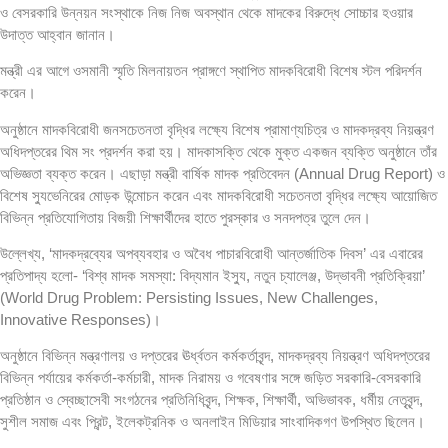
ও বেসরকারি উন্নয়ন সংস্থাকে নিজ নিজ অবস্থান থেকে মাদকের বিরুদ্ধে সোচ্চার হওয়ার
উদাত্ত আহ্বান জানান।
মন্ত্রী এর আগে ওসমানী স্মৃতি মিলনায়তন প্রাঙ্গণে স্থাপিত মাদকবিরোধী বিশেষ স্টল পরিদর্শন
করেন।
অনুষ্ঠানে মাদকবিরোধী জনসচেতনতা বৃদ্ধির লক্ষ্যে বিশেষ প্রামাণ্যচিত্র ও মাদকদ্রব্য নিয়ন্ত্রণ
অধিদপ্তরের থিম সং প্রদর্শন করা হয়। মাদকাসক্তি থেকে মুক্ত একজন ব্যক্তি অনুষ্ঠানে তাঁর
অভিজ্ঞতা ব্যক্ত করেন। এছাড়া মন্ত্রী বার্ষিক মাদক প্রতিবেদন (Annual Drug Report) ও
বিশেষ স্যুভেনিরের মোড়ক উন্মোচন করেন এবং মাদকবিরোধী সচেতনতা বৃদ্ধির লক্ষ্যে আয়োজিত
বিভিন্ন প্রতিযোগিতায় বিজয়ী শিক্ষার্থীদের হাতে পুরস্কার ও সনদপত্র তুলে দেন।
উল্লেখ্য, ‘মাদকদ্রব্যের অপব্যবহার ও অবৈধ পাচারবিরোধী আন্তর্জাতিক দিবস’ এর এবারের
প্রতিপাদ্য হলো- ‘বিশ্ব মাদক সমস্যা: বিদ্যমান ইস্যু, নতুন চ্যালেঞ্জ, উদ্ভাবনী প্রতিক্রিয়া’
(World Drug Problem: Persisting Issues, New Challenges,
Innovative Responses)।
অনুষ্ঠানে বিভিন্ন মন্ত্রণালয় ও দপ্তরের ঊর্ধ্বতন কর্মকর্তাবৃন্দ, মাদকদ্রব্য নিয়ন্ত্রণ অধিদপ্তরের
বিভিন্ন পর্যায়ের কর্মকর্তা-কর্মচারী, মাদক নিরাময় ও গবেষণার সঙ্গে জড়িত সরকারি-বেসরকারি
প্রতিষ্ঠান ও স্বেচ্ছাসেবী সংগঠনের প্রতিনিধিবৃন্দ, শিক্ষক, শিক্ষার্থী, অভিভাবক, ধর্মীয় নেতৃবৃন্দ,
সুশীল সমাজ এবং প্রিন্ট, ইলেকট্রনিক ও অনলাইন মিডিয়ার সাংবাদিকগণ উপস্থিত ছিলেন।