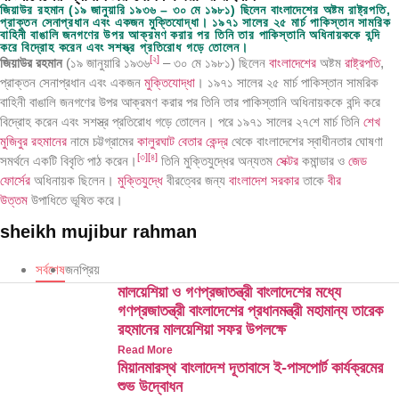
জিয়াউর রহমান (১৯ জানুয়ারি ১৯৩৬ – ৩০ মে ১৯৮১) ছিলেন বাংলাদেশের অষ্টম রাষ্ট্রপতি,
প্রাক্তন সেনাপ্রধান এবং একজন মুক্তিযোদ্ধা। ১৯৭১ সালের ২৫ মার্চ পাকিস্তান সামরিক
বাহিনী বাঙালি জনগণের উপর আক্রমণ করার পর তিনি তার পাকিস্তানি অধিনায়ককে বন্দি
করে বিদ্রোহ করেন এবং সশস্ত্র প্রতিরোধ গড়ে তোলেন।
[
২
]
জিয়াউর রহমান
(১৯ জানুয়ারি ১৯৩৬
– ৩০ মে ১৯৮১) ছিলেন
বাংলাদেশের
অষ্টম
রাষ্ট্রপতি
,
প্রাক্তন সেনাপ্রধান এবং একজন
মুক্তিযোদ্ধা
। ১৯৭১ সালের ২৫ মার্চ পাকিস্তান সামরিক
বাহিনী বাঙালি জনগণের উপর আক্রমণ করার পর তিনি তার পাকিস্তানি অধিনায়ককে বন্দি করে
বিদ্রোহ করেন এবং সশস্ত্র প্রতিরোধ গড়ে তোলেন। পরে ১৯৭১ সালের ২৭শে মার্চ তিনি
শেখ
মুজিবুর রহমানের
নামে চট্টগ্রামের
কালুরঘাট বেতার কেন্দ্র
থেকে বাংলাদেশের স্বাধীনতার ঘোষণা
[
৩
]
[
৪
]
সমর্থনে একটি বিবৃতি পাঠ করেন।
তিনি মুক্তিযুদ্ধের অন্যতম
সেক্টর
কমান্ডার ও
জেড
ফোর্সের
অধিনায়ক ছিলেন।
মুক্তিযুদ্ধে
বীরত্বের জন্য
বাংলাদেশ সরকার
তাকে
বীর
উত্তম
উপাধিতে ভূষিত করে।
sheikh mujibur rahman
সর্বশেষ
জনপ্রিয়
মালয়েশিয়া ও গণপ্রজাতন্ত্রী বাংলাদেশের মধ্যে
গণপ্রজাতন্ত্রী বাংলাদেশের প্রধানমন্ত্রী মহামান্য তারেক
রহমানের মালয়েশিয়া সফর উপলক্ষে
Read More
মিয়ানমারস্থ বাংলাদেশ দূতাবাসে ই-পাসপোর্ট কার্যক্রমের
শুভ উদ্বোধন