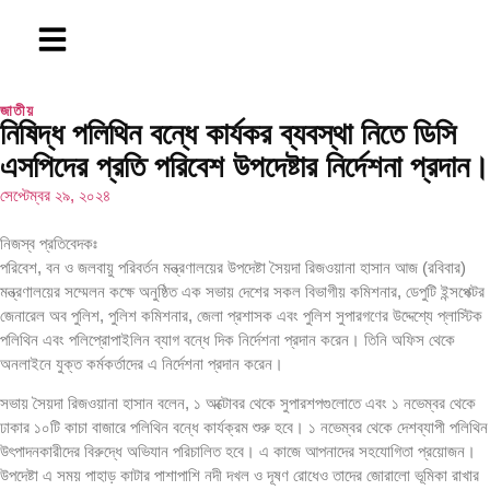
জাতীয়
নিষিদ্ধ পলিথিন বন্ধে কার্যকর ব্যবস্থা নিতে ডিসি
এসপিদের প্রতি পরিবেশ উপদেষ্টার নির্দেশনা প্রদান।
সেপ্টেম্বর ২৯, ২০২৪
নিজস্ব প্রতিবেদকঃ
পরিবেশ, বন ও জলবায়ু পরিবর্তন মন্ত্রণালয়ের উপদেষ্টা সৈয়দা রিজওয়ানা হাসান আজ (রবিবার)
মন্ত্রণালয়ের সম্মেলন কক্ষে অনুষ্ঠিত এক সভায় দেশের সকল বিভাগীয় কমিশনার, ডেপুটি ইন্সপেক্টর
জেনারেল অব পুলিশ, পুলিশ কমিশনার, জেলা প্রশাসক এবং পুলিশ সুপারগণের উদ্দেশ্যে প্লাস্টিক
পলিথিন এবং পলিপ্রোপাইলিন ব্যাগ বন্ধে দিক নির্দেশনা প্রদান করেন। তিনি অফিস থেকে
অনলাইনে যুক্ত কর্মকর্তাদের এ নির্দেশনা প্রদান করেন।
সভায় সৈয়দা রিজওয়ানা হাসান বলেন, ১ অক্টোবর থেকে সুপারশপগুলোতে এবং ১ নভেম্বর থেকে
ঢাকার ১০টি কাচা বাজারে পলিথিন বন্ধে কার্যক্রম শুরু হবে। ১ নভেম্বর থেকে দেশব্যাপী পলিথিন
উৎপাদনকারীদের বিরুদ্ধে অভিযান পরিচালিত হবে। এ কাজে আপনাদের সহযোগিতা প্রয়োজন।
উপদেষ্টা এ সময় পাহাড় কাটার পাশাপাশি নদী দখল ও দূষণ রোধেও তাদের জোরালো ভূমিকা রাখার