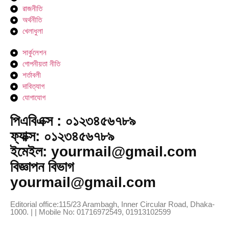
রাজনীতি
অর্থনীতি
খেলাধুলা
সার্কুলেশন
গোপনীয়তা নীতি
শর্তাবলী
দাবিত্যাগ
যোগাযোগ
পিএবিএক্স : ০১২৩৪৫৬৭৮৯
ফ্যাক্স: ০১২৩৪৫৬৭৮৯
ইমেইল: yourmail@gmail.com
বিজ্ঞাপন বিভাগ
yourmail@gmail.com
Editorial office:115/23 Arambagh, Inner Circular Road, Dhaka-
1000. | | Mobile No: 01716972549, 01913102599