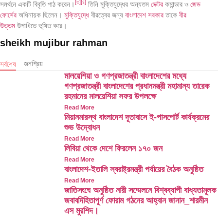
[
৩
]
[
৪
]
সমর্থনে একটি বিবৃতি পাঠ করেন।
তিনি মুক্তিযুদ্ধের অন্যতম
সেক্টর
কমান্ডার ও
জেড
ফোর্সের
অধিনায়ক ছিলেন।
মুক্তিযুদ্ধে
বীরত্বের জন্য
বাংলাদেশ সরকার
তাকে
বীর
উত্তম
উপাধিতে ভূষিত করে।
sheikh mujibur rahman
জনপ্রিয়
সর্বশেষ
মালয়েশিয়া ও গণপ্রজাতন্ত্রী বাংলাদেশের মধ্যে
গণপ্রজাতন্ত্রী বাংলাদেশের প্রধানমন্ত্রী মহামান্য তারেক
রহমানের মালয়েশিয়া সফর উপলক্ষে
Read More
মিয়ানমারস্থ বাংলাদেশ দূতাবাসে ই-পাসপোর্ট কার্যক্রমের
শুভ উদ্বোধন
Read More
লিবিয়া থেকে দেশে ফিরলেন ১৭০ জন
Read More
বাংলাদেশ-ইতালি স্বরাষ্ট্রমন্ত্রী পর্যায়ের বৈঠক অনুষ্ঠিত
Read More
জাতিসংঘে অনুষ্ঠিত নারী সম্মেলনে বিশ্বব্যাপী বাধ্যতামূলক
জবাবদিহিতাপূর্ণ ফোরাম গঠনের আহ্বান জানান_শারমীন
এস মুরশিদ।