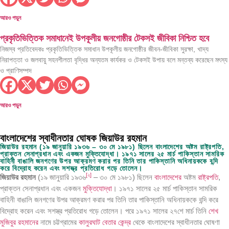
আরও পড়ুন
প্রকৃতিভিত্তিক সমাধানেই উপকূলীয় জনগোষ্ঠীর টেকসই জীবিকা নিশ্চিত হবে
নিজস্ব প্রতিবেদকঃ প্রকৃতিভিত্তিক সমাধান উপকূলীয় জনগোষ্ঠীর জীবন-জীবিকা সুরক্ষা, খাদ্য
নিরাপত্তা ও জলবায়ু সহনশীলতা বৃদ্ধির অন্যতম কার্যকর ও টেকসই উপায় বলে মন্তব্য করেছেন মৎস্য
ও প্রাণিসম্পদ
আরও পড়ুন
বাংলাদেশের স্বাধীনতার ঘোষক জিয়াউর রহমান
জিয়াউর রহমান (১৯ জানুয়ারি ১৯৩৬ – ৩০ মে ১৯৮১) ছিলেন বাংলাদেশের অষ্টম রাষ্ট্রপতি,
প্রাক্তন সেনাপ্রধান এবং একজন মুক্তিযোদ্ধা। ১৯৭১ সালের ২৫ মার্চ পাকিস্তান সামরিক
বাহিনী বাঙালি জনগণের উপর আক্রমণ করার পর তিনি তার পাকিস্তানি অধিনায়ককে বন্দি
করে বিদ্রোহ করেন এবং সশস্ত্র প্রতিরোধ গড়ে তোলেন।
[
২
]
জিয়াউর রহমান
(১৯ জানুয়ারি ১৯৩৬
– ৩০ মে ১৯৮১) ছিলেন
বাংলাদেশের
অষ্টম
রাষ্ট্রপতি
,
প্রাক্তন সেনাপ্রধান এবং একজন
মুক্তিযোদ্ধা
। ১৯৭১ সালের ২৫ মার্চ পাকিস্তান সামরিক
বাহিনী বাঙালি জনগণের উপর আক্রমণ করার পর তিনি তার পাকিস্তানি অধিনায়ককে বন্দি করে
বিদ্রোহ করেন এবং সশস্ত্র প্রতিরোধ গড়ে তোলেন। পরে ১৯৭১ সালের ২৭শে মার্চ তিনি
শেখ
মুজিবুর রহমানের
নামে চট্টগ্রামের
কালুরঘাট বেতার কেন্দ্র
থেকে বাংলাদেশের স্বাধীনতার ঘোষণা