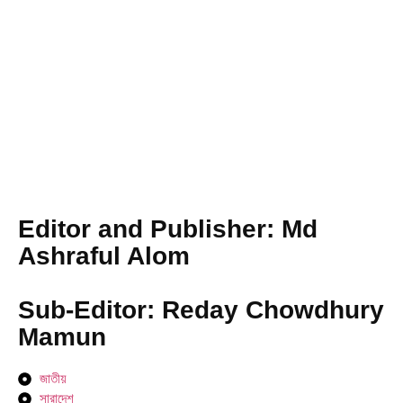
Browse Now
Editor and Publisher: Md
Ashraful Alom
Sub-Editor: Reday Chowdhury
Mamun
জাতীয়
সারাদেশ