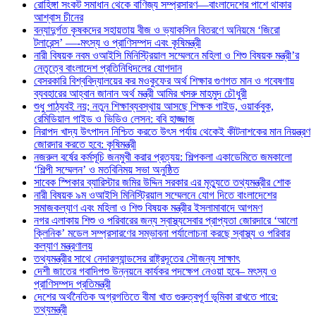
রোহিঙ্গা সংকট সমাধান থেকে বাণিজ্য সম্প্রসারণ—বাংলাদেশের পাশে থাকার
আশ্বাস চীনের
বন্যাদুর্গত কৃষকদের সহায়তায় বীজ ও ভ্যাকসিন বিতরণে অনিয়মে ‘জিরো
টলারেন্স’ —-মৎস্য ও প্রাণিসম্পদ এবং কৃষিমন্ত্রী
নারী বিষয়ক নবম ওআইসি মিনিস্ট্রিয়াল সম্মেলনে মহিলা ও শিশু বিষয়ক মন্ত্রী’র
নেতৃত্বে বাংলাদেশ প্রতিনিধিদলের যোগদান
বেসরকারি বিশ্ববিদ্যালয়ের কর মওকুফের অর্থ শিক্ষার গুণগত মান ও গবেষণায়
ব্যবহারের আহ্বান জানান অর্থ মন্ত্রী আমির খসরু মাহমুদ চৌধুরী
শুধু পাঠ্যবই নয়; নতুন শিক্ষাব্যবস্থায় আসছে শিক্ষক গাইড, ওয়ার্কবুক,
রেমিডিয়াল গাইড ও ভিডিও লেসন: ববি হাজ্জাজ
নিরাপদ খাদ্য উৎপাদন নিশ্চিত করতে উৎস পর্যায় থেকেই কীটনাশকের মান নিয়ন্ত্রণ
জোরদার করতে হবে: কৃষিমন্ত্রী
নজরুল বর্ষের কর্মসূচি জনমুখী করার প্রত্যয়: শিল্পকলা একাডেমিতে জমকালো
‘শিল্পী সম্মেলন’ ও মতবিনিময় সভা অনুষ্ঠিত
সাবেক স্পিকার ব্যারিস্টার জমির উদ্দিন সরকার এর মৃত্যুতে তথ্যমন্ত্রীর শোক
নারী বিষয়ক ৯ম ওআইসি মিনিস্ট্রিয়াল সম্মেলনে যোগ দিতে বাংলাদেশের
সমাজকল্যাণ এবং মহিলা ও শিশু বিষয়ক মন্ত্রীর ইসলামাবাদে আগমণ
নগর এলাকায় শিশু ও পরিবারের জন্য স্বাস্থ্যসেবার প্রাপ্যতা জোরদারে ‘আলো
ক্লিনিক’ মডেল সম্প্রসারণের সম্ভাবনা পর্যালোচনা করছে স্বাস্থ্য ও পরিবার
কল্যাণ মন্ত্রণালয়
তথ্যমন্ত্রীর সাথে নেদারল্যান্ডসের রাষ্ট্রদূতের সৌজন্য সাক্ষাৎ
দেশী জাতের গবাদিপশু উন্নয়নে কার্যকর পদক্ষেপ নেওয়া হবে– মৎস্য ও
প্রাণিসম্পদ প্রতিমন্ত্রী
দেশের অর্থনৈতিক অগ্রগতিতে বীমা খাত গুরুত্বপূর্ণ ভূমিকা রাখতে পারে:
তথ্যমন্ত্রী