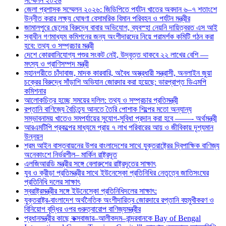
সম্মেলন ২০২৬
জেলা প্রশাসক সম্মেলন ২০২৬: জিডিপিতে পর্যটন খাতের অবদান ৬–৭ শতাংশে
উন্নীত করার লক্ষ্য ঘোষণা বেসামরিক বিমান পরিবহন ও পর্যটন মন্ত্রীর
জামালপুরে ছেলের বিরুদ্ধে বাবার অভিযোগ, ব্যবস্হা নেয়নি দায়িত্বরত এস আই
স্বাধীন গণমাধ্যম কমিশনের জন্য অংশীদারদের নিয়ে পরামর্শক কমিটি গঠন করা
হবে: তথ্য ও সম্প্রচার মন্ত্রী
দেশে কোরবানিযোগ্য পশুর সংকট নেই, উদ্বৃত্ত থাকবে ২২ লাখের বেশি —
মৎস্য ও প্রাণিসম্পদ মন্ত্রী
মহানগরীতে চাঁদাবাজ, মাদক কারবারি, অবৈধ অস্ত্রধারী সন্ত্রাসী, অনলাইন জুয়া
চক্রের বিরুদ্ধে সাঁড়াশি অভিযান জোরদার করা হয়েছে: ভারপ্রাপ্ত ডিএমপি
কমিশনার
আলোকচিত্র হচ্ছে সময়ের দলিল: তথ্য ও সম্প্রচার প্রতিমন্ত্রী
রপ্তানি বাণিজ্যে বৈচিত্র্য আনতে তৈরি পোশাক শিল্পের মতো অন্যান্য
সম্ভাবনাময় খাতেও সমপর্যায়ের সুযোগ-সুবিধা প্রদান করা হবে ——- অর্থমন্ত্রী
আরএমটিপি প্রকল্পের মাধ্যমে প্রায় ৭ লাখ পরিবারের আয় ও জীবিকায় দৃশ্যমান
উন্নয়ন
শ্রম আইন বাস্তবায়নের উপর বাংলাদেশের সাথে যুক্তরাষ্ট্রের দ্বিপাক্ষিক বাণিজ্য
অনেকাংশে নির্ভরশীল– মার্কিন রাষ্ট্রদূত
এলজিআরডি মন্ত্রীর সঙ্গে বেলারুশের রাষ্ট্রদূতের সাক্ষাৎ
যুব ও ক্রীড়া প্রতিমন্ত্রীর সাথে ইউনেস্কো প্রতিনিধির নেতৃত্বে জাতিসংঘের
প্রতিনিধি দলের সাক্ষাৎ
স্বরাষ্ট্রমন্ত্রীর সঙ্গে ইউনেস্কো প্রতিনিধিদলের সাক্ষাৎ:
যুক্তরাষ্ট্র-বাংলাদেশ অর্থনৈতিক অংশীদারিত্ব জোরদারে রপ্তানি বহুমুখীকরণ ও
বিনিয়োগ বৃদ্ধির ওপর গুরুত্বারোপ বাণিজ্যমন্ত্রীর
প্রধানমন্ত্রীর কাছে কক্সবাজার–আলীকদম–বান্দরবানকে Bay of Bengal