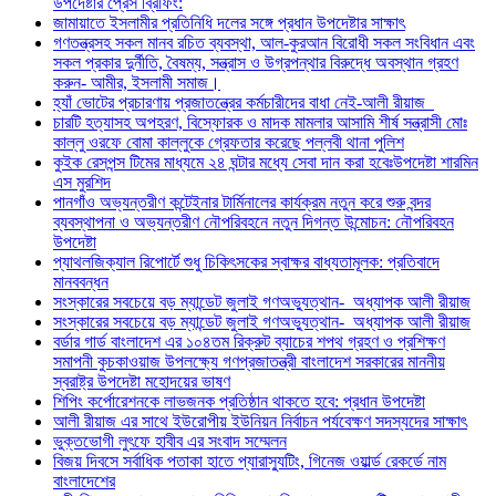
উপদেষ্টার প্রেস ব্রিফিং:
জামায়াতে ইসলামীর প্রতিনিধি দলের সঙ্গে প্রধান উপদেষ্টার সাক্ষাৎ
গণতন্ত্রসহ সকল মানব রচিত ব্যবস্থা, আল-কুরআন বিরোধী সকল সংবিধান এবং
সকল প্রকার দুর্নীতি, বৈষম্য, সন্ত্রাস ও উগ্রপন্থার বিরুদ্ধে অবস্থান গ্রহণ
করুন- আমীর, ইসলামী সমাজ।
হ্যাঁ ভোটের প্রচারণায় প্রজাতন্ত্রের কর্মচারীদের বাধা নেই-আলী রীয়াজ
চারটি হত্যাসহ অপহরণ, বিস্ফোরক ও মাদক মামলার আসামি শীর্ষ সন্ত্রাসী মোঃ
কাল্লু ওরফে বোমা কাল্লুকে গ্রেফতার করেছে পল্লবী থানা পুলিশ
কুইক রেসপন্স টিমের মাধ্যমে ২৪ ঘন্টার মধ্যে সেবা দান করা হবেঃউপদেষ্টা শারমিন
এস মুরশিদ
পানগাঁও অভ্যন্তরীণ কন্টেইনার টার্মিনালের কার্যক্রম নতুন করে শুরু বন্দর
ব্যবস্থাপনা ও অভ্যন্তরীণ নৌপরিবহনে নতুন দিগন্ত উন্মোচন: নৌপরিবহন
উপদেষ্টা
প্যাথলজিক্যাল রিপোর্টে শুধু চিকিৎসকের স্বাক্ষর বাধ্যতামূলক: প্রতিবাদে
মানববন্ধন
সংস্কারের সবচেয়ে বড় ম্যান্ডেট জুলাই গণঅভ্যুত্থান- ⁠ ⁠অধ্যাপক আলী রীয়াজ
সংস্কারের সবচেয়ে বড় ম্যান্ডেট জুলাই গণঅভ্যুত্থান- ⁠ ⁠অধ্যাপক আলী রীয়াজ
বর্ডার গার্ড বাংলাদেশ এর ১০৪তম রিক্রুট ব্যাচের শপথ গ্রহণ ও প্রশিক্ষণ
সমাপনী কুচকাওয়াজ উপলক্ষ্যে গণপ্রজাতন্ত্রী বাংলাদেশ সরকারের মাননীয়
স্বরাষ্ট্র উপদেষ্টা মহোদয়ের ভাষণ
শিপিং কর্পোরেশনকে লাভজনক প্রতিষ্ঠান থাকতে হবে: প্রধান উপদেষ্টা
আলী রীয়াজ এর সাথে ইউরোপীয় ইউনিয়ন নির্বাচন পর্যবেক্ষণ সদস্যদের সাক্ষাৎ
ভুক্তভোগী লুৎফে হাবীব এর সংবাদ সম্মেলন
বিজয় দিবসে সর্বাধিক পতাকা হাতে প্যারাস্যুটিং, গিনেজ ওয়ার্ল্ড রেকর্ডে নাম
বাংলাদেশের