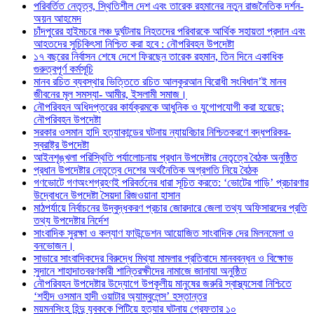
পরিবর্তিত নেতৃত্ব, স্থিতিশীল দেশ এবং তারেক রহমানের নতুন রাজনৈতিক দর্শন-
অয়ন আহমেদ
চাঁদপুরের হাইমচরে লঞ্চ দুর্ঘটনায় নিহতদের পরিবারকে আর্থিক সহায়তা প্রদান এবং
আহতদের সুচিকিৎসা নিশ্চিত করা হবে : নৌপরিবহন উপদেষ্টা
১৭ বছরের নির্বাসন শেষে দেশে ফিরছেন তারেক রহমান, তিন দিনে একাধিক
গুরুত্বপূর্ণ কর্মসূচি
মানব রচিত ব্যবস্থার ভিত্তিতে রচিত আলকুরআন বিরোধী সংবিধান’ই মানব
জীবনের মূল সমস্যা- আমীর, ইসলামী সমাজ।
নৌপরিবহন অধিদপ্তরের কার্যক্রমকে আধুনিক ও যুগোপযোগী করা হয়েছে:
নৌপরিবহন উপদেষ্টা
সরকার ওসমান হাদি হত্যাকান্ডের ঘটনায় ন্যায়বিচার নিশ্চিতকরণে বদ্ধপরিকর-
স্বরাষ্ট্র উপদেষ্টা
আইনশৃঙ্খলা পরিস্থিতি পর্যালোচনায় প্রধান উপদেষ্টার নেতৃত্বে বৈঠক অনুষ্ঠিত
প্রধান উপদেষ্টার নেতৃত্বে দেশের অর্থনৈতিক অগ্রগতি নিয়ে বৈঠক
গণভোটে গণঅংশগ্রহণই পরিবর্তনের ধারা সূচিত করতে: ‘ভোটের গাড়ি’ প্রচারণার
উদ্বোধনে উপদেষ্টা সৈয়দা রিজওয়ানা হাসান
মাঠপর্যায়ে নির্বাচনের উদ্বুদ্ধকরণ প্রচার জোরদারে জেলা তথ্য অফিসারদের প্রতি
তথ্য উপদেষ্টার নির্দেশ
সাংবাদিক সুরক্ষা ও কল্যাণ ফাউন্ডেশন আয়োজিত সাংবাদিক দের মিলনমেলা ও
বনভোজন।
সাভারে সাংবাদিকদের বিরুদ্ধে মিথ্যা মামলার প্রতিবাদে মানববন্ধন ও বিক্ষোভ
সুদানে শাহাদাতবরণকারী শান্তিরক্ষীদের নামাজে জানাযা অনুষ্ঠিত
নৌপরিবহন উপদেষ্টার উদ্যোগে উপকূলীয় মানুষের জরুরি স্বাস্থ্যসেবা নিশ্চিতে
‘শহীদ ওসমান হাদী ওয়াটার অ্যাম্বুলেন্স’ হস্তান্তর
ময়মনসিংহ হিন্দু যুবককে পিটিয়ে হত্যার ঘটনায় গ্রেফতার ১০