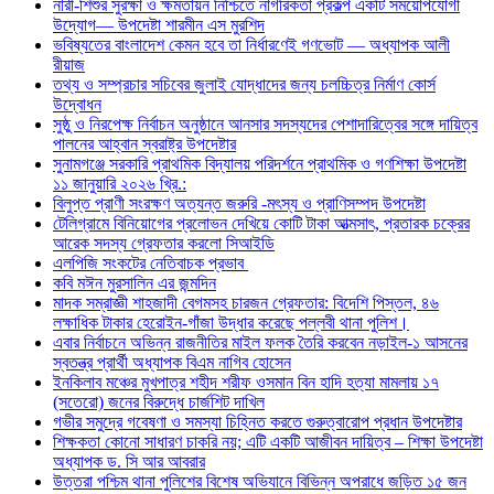
নারী-শিশুর সুরক্ষা ও ক্ষমতায়ন নিশ্চিতে নাগরিকতা প্রকল্প একটি সময়োপযোগী
উদ্যোগ— উপদেষ্টা শারমীন এস মুরশিদ
ভবিষ্যতের বাংলাদেশ কেমন হবে তা নির্ধারণেই গণভোট — অধ্যাপক আলী
রীয়াজ
তথ্য ও সম্প্রচার সচিবের জুলাই যোদ্ধাদের জন্য চলচ্চিত্র নির্মাণ কোর্স
উদ্বোধন
সুষ্ঠু ও নিরপেক্ষ নির্বাচন অনুষ্ঠানে আনসার সদস্যদের পেশাদারিত্বের সঙ্গে দায়িত্ব
পালনের আহ্বান স্বরাষ্ট্র উপদেষ্টার
সুনামগঞ্জে সরকারি প্রাথমিক বিদ্যালয় পরিদর্শনে প্রাথমিক ও গণশিক্ষা উপদেষ্টা
১১ জানুয়ারি ২০২৬ খ্রি.:
বিলুপ্ত প্রাণী সংরক্ষণ অত্যন্ত জরুরি -মৎস্য ও প্রাণিসম্পদ উপদেষ্টা
টেলিগ্রামে বিনিয়োগের প্রলোভন দেখিয়ে কোটি টাকা আত্মসাৎ, প্রতারক চক্রের
আরেক সদস্য গ্রেফতার করলো সিআইডি
এলপিজি সংকটের নেতিবাচক প্রভাব
কবি মঈন মুরসালিন এর জন্মদিন
মাদক সম্রাজ্ঞী শাহজাদী বেগমসহ চারজন গ্রেফতার: বিদেশি পিস্তল, ৪৬
লক্ষাধিক টাকার হেরোইন-গাঁজা উদ্ধার করেছে পল্লবী থানা পুলিশ।
এবার নির্বাচনে অভিন্ন রাজনীতির মাইল ফলক তৈরি করবেন নড়াইল-১ আসনের
স্বতন্ত্র প্রার্থী অধ্যাপক বিএম নাগিব হোসেন
ইনকিলাব মঞ্চের মুখপাত্র শহীদ শরীফ ওসমান বিন হাদি হত্যা মামলায় ১৭
(সতেরো) জনের বিরুদ্ধে চার্জশিট দাখিল
গভীর সমুদ্রে গবেষণা ও সমস্যা চিহ্নিত করতে গুরুত্বারোপ প্রধান উপদেষ্টার
শিক্ষকতা কোনো সাধারণ চাকরি নয়; এটি একটি আজীবন দায়িত্ব – শিক্ষা উপদেষ্টা
অধ্যাপক ড. সি আর আবরার
উত্তরা পশ্চিম থানা পুলিশের বিশেষ অভিযানে বিভিন্ন অপরাধে জড়িত ১৫ জন