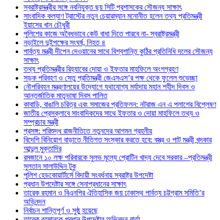
স্বরাষ্ট্রমন্ত্রীর সঙ্গে নবনিযুক্ত ছয় সিটি প্রশাসকের সৌজন্য সাক্ষাৎ
সাংবাদিক কল্যাণ ট্রাস্টের নতুন চেয়ারম্যান মনোনীত হলেন তথ্য প্রতিমন্ত্রী
ইয়াসের খান চৌধুরী
পুলিশের কাজে অবৈধভাবে কেউ বাধা দিতে পারবে না- স্বরাষ্ট্রমন্ত্রী
নড়াইলে দুইপক্ষের সংঘর্ষ, নিহত ৪
পার্বত্য মন্ত্রী দীপেন দেওয়ানের সাথে বিশ্বশান্তি কুঠির প্রতিনিধি দলের সৌজন্য
সাক্ষাৎ
তথ্য প্রতিমন্ত্রীর রিহ্যাবের দোয়া ও ইফতার মাহফিলে অংশগ্রহণ
সড়ক পরিবহণ ও সেতু প্রতিমন্ত্রী জেএসএস’র পক্ষ থেকে ফুলেল শুভেচ্ছা
নৌপরিবহন মন্ত্রণালয়ের উদ্যোগে যথাযোগ্য মর্যাদায় মহান শহীদ দিবস ও
আন্তর্জাতিক মাতৃভাষা দিবস পালিত
কাবাডি, বাঙালি চরিত্র এবং সমাজের প্রতিফলন: নটরাজ এন এ পলাশের বিশ্লেষণ
জাতীয় প্রেসক্লাবে সাংবাদিকদের সাথে ইফতার ও দোয়া মাহফিলে তথ্য ও
সম্প্রচার মন্ত্রী
প্রসঙ্গ: পরিশুদ্ধ রাজনীতিতে নতুনদের আগমন গ্রহনীয়
বিদেশি বিনিয়োগ বাড়াতে নীতিগত সংস্কার করতে হবে: বস্ত্র ও পাট মন্ত্রী খন্দকার
আব্দুল মুক্তাদির
রমজানে ১০ লক্ষ পরিবারকে সুলভ মূল্যে প্রোটিন খাদ্য দেবে সরকার –প্রতিমন্ত্রী
সুলতান সালাউদ্দিন টুকু
পুলিশ হেডকোয়ার্টার্সে বিদায়ী সংবর্ধনায় স্বরাষ্ট্র উপদেষ্টা
প্রধান উপদেষ্টার সঙ্গে সেনাপ্রধানের সাক্ষাৎ
তারেক রহমান ও বিএনপির ঐতিহাসিক জয় ঢাকাস্থ পার্বত্য চট্টগ্রাম সমিতি’র
অভিনন্দন
নির্বাচন শান্তিপূর্ণ ও সুষ্ঠু হয়েছে
তারেক রহমানকে প্রধান উপদেষ্টার অভিনন্দন বার্তা