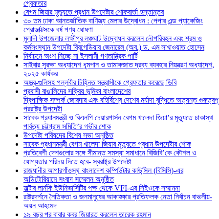
গ্রেফতার
বেগম জিয়ার মৃত্যুতে প্রধান উপদেষ্টার শোকবার্তা হস্তান্তর
৩০ তম ঢাকা আন্তর্জাতিক বাণিজ্য মেলার উদ্বোধন : পেপার এন্ড প্যাকেজিং
প্রোডাক্টসকে বর্ষ পণ্য ঘোষণা
মুলাদী উপজেলার লক্ষীপুর লঞ্চঘাট উদ্বোধন করলেন নৌপরিবহন এবং শ্রম ও
কর্মসংস্থান উপদেষ্টা ব্রিগেডিয়ার জেনারেল (অব.) ড. এম সাখাওয়াত হোসেন
নির্বাচনে অংশ নিচ্ছে না ইসলামী গণতান্ত্রিক পার্টি
সাইবার সুরক্ষা অধ্যাদেশ ধূমপান ও তামাকজাত দ্রব্য ব্যবহার নিয়ন্ত্রণ অধ্যাদেশ,
২০২৫ কার্যকর
অস্ত্র-গুলিসহ পল্লবীর চিহ্নিত সন্ত্রাসীকে গ্রেফতার করেছে ডিবি
প্রবাসী বাঙালিদের সক্রিয় ভূমিকা বাংলাদেশের
দ্বিপাক্ষিক সম্পর্ক জোরদার এবং বহির্বিশ্বে দেশের মর্যাদা বৃদ্ধিতে অত্যন্ত গুরুত্বপূর
পররাষ্ট্র উপদেষ্টা
সাবেক প্রধানমন্ত্রী ও বিএনপি চেয়ারপার্সন বেগম খালেদা জিয়া’র মৃত্যুতে ঢাকাস্থ
পার্বত্য চট্টগ্রাম সমিতি’র গভীর শোক
উপদেষ্টা পরিষদের বিশেষ সভা অনুষ্ঠিত
সাবেক প্রধানমন্ত্রী বেগম খালেদা জিয়ার মৃত্যুতে প্রধান উপদেষ্টার শোক
প্রতিবেশী দেশগুলোর সঙ্গে সীমান্ত সমস্যা সমাধানে বিজিবি’কে কৌশল ও
যোগ্যতার পরিচয় দিতে হবে- স্বরাষ্ট্র উপদেষ্টা
রাজধানীর আগারগাঁওস্থ বাংলাদেশ কম্পিউটার কাউন্সিল (বিসিসি)-এর
অডিটোরিয়ামে সংবাদ সম্মেলন অনুষ্ঠিত
মাল্টার লার্নকি ইউনিভার্সিটির পক্ষ থেকে VFI-এর সিইওকে সম্মাননা
রাষ্ট্রদর্শনে নৈতিকতা ও জনমানুষের আকাঙ্ক্ষার প্রতিফলক নেতা নির্বাচন বাঞ্চনীয়-
অয়ন আহমেদ
১৯ বছর পর বাবার কবর জিয়ারত করলেন তারেক রহমান