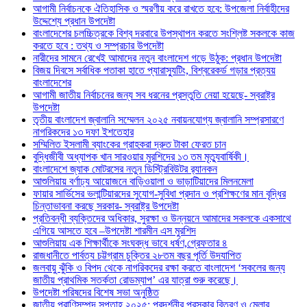
আগামী নির্বাচনকে ঐতিহাসিক ও স্মরণীয় করে রাখতে হবে: উপজেলা নির্বাহীদের
উদ্দেশ্যে প্রধান উপদেষ্টা
বাংলাদেশের চলচ্চিত্রকে বিশ্ব দরবারে উপস্থাপন করতে সংশ্লিষ্ট সকলকে কাজ
করতে হবে : তথ্য ও সম্প্রচার উপদেষ্টা
নারীদের সামনে রেখেই আমাদের নতুন বাংলাদেশ গড়ে উঠুক: প্রধান উপদেষ্টা
বিজয় দিবসে সর্বাধিক পতাকা হাতে প্যারাস্যুটিং, বিশ্বরেকর্ড গড়ার প্রত্যয়
বাংলাদেশের
আগামী জাতীয় নির্বাচনের জন্য সব ধরনের প্রস্তুতি নেয়া হয়েছে- স্বরাষ্ট্র
উপদেষ্টা
তৃতীয় বাংলাদেশ জ্বালানি সম্মেলন ২০২৫ নবায়নযোগ্য জ্বালানি সম্প্রসারণে
নাগরিকদের ১৩ দফা ইশতেহার
সম্মিলিত ইসলামী ব্যাংকের গ্রাহকরা দ্রুত টাকা ফেরত চান
বুদ্ধিজীবী অধ্যাপক খান সারওয়ার মুরশিদের ১৩ তম মৃত্যুবার্ষিকী।
বাংলাদেশে জ্যাক মোটরসের নতুন ডিস্ট্রিবিউটর র‌্যানকন
আশুলিয়ায় বর্ণাঢ্য আয়োজনে বাড়িওয়ালা ও ভাড়াটিয়াদের মিলনমেলা
ফায়ার সার্ভিসের ভলান্টিয়ারদের সুযোগ-সুবিধা প্রদান ও প্রশিক্ষণের মান বৃদ্ধির
চিন্তাভাবনা করছে সরকার- স্বরাষ্ট্র উপদেষ্টা
প্রতিবন্ধী ব্যক্তিদের অধিকার, সুরক্ষা ও উন্নয়নে আমাদের সকলকে একসাথে
এগিয়ে আসতে হবে –উপদেষ্টা শারমীন এস মুরশিদ
আশুলিয়ায় এক শিক্ষার্থীকে সংঘবদ্ধ ভাবে ধর্ষণ,গ্রেফতার ৪
রাজধানীতে পার্বত্য চট্টগ্রাম চুক্তির ২৮তম বছর পূর্তি উদযাপিত
জলবায়ু ঝুঁকি ও বিপদ থেকে নাগরিকদের রক্ষা করতে বাংলাদেশ ‘সকলের জন্য
জাতীয় প্রাথমিক সতর্কতা রোডম্যাপ’ এর যাত্রা শুরু করেছে।
উপদেষ্টা পরিষদের বিশেষ সভা অনুষ্ঠিত
জাতীয় প্রাণিসম্পদ সপ্তাহ ২০২৫: প্রদর্শনীর পুরস্কার বিতরণ ও মেলার