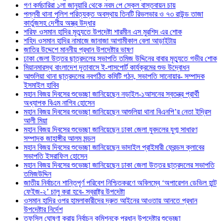
গণ কর্মচারিরা ১লা জানুয়ারি থেকে নবম পে স্কেল বাস্তবায়ন চায়
পল্লবী থানা পুলিশ পরিত্যক্ত অবস্থায় তিনটি রিভলভার ও ৭৩ রাউন্ড তাজা
কার্তুজসহ দেশীয় অস্ত্র উদ্ধার
শরিফ ওসমান হাদির মৃত্যুতে উপদেষ্টা শারমীন এস মুরশিদ এর শোক
শহিদ ওসমান হাদির নামাজে জানাজা আগামীকাল বেলা আড়াইটায়
জাতির উদ্দেশে মাননীয় প্রধান উপদেষ্টার ভাষণ
ঢাকা জেলা উত্তর ছাত্রদলের সভাপতি তমিজ উদ্দিনের বাবার মৃত্যুতে গভীর শোক
মিয়ানমারস্থ বাংলাদেশ দূতাবাসে ই-পাসপোর্ট কার্যক্রমের শুভ উদ্বোধন
আশুলিয়া থানা ছাত্রদলের নবগঠিত কমিটি গঠন, সভাপতি সানোয়ার- সম্পাদক
ইসমাইল হাবিব
মহান বিজয় দিবসের শুভেচ্ছা জানিয়েছেন নড়াইল-১আসনের স্বতন্ত্র প্রার্থী
অধ্যাপক বিএম নাগিব হোসেন
মহান বিজয় দিবসের শুভেচ্ছা জানিয়েছেন আশুলিয়া থানা বিএনপি’র নেতা ইদ্রিস
আলী মিয়া
মহান বিজয় দিবসের শুভেচ্ছা জানিয়েছেন ঢাকা জেলা যুবদলের যুগ্ম সাধারণ
সম্পাদক জাহাঙ্গীর আলম মন্ডল
মহান বিজয় দিবসের শুভেচ্ছা জানিয়েছেন ভাদাইল প্রাইমারী ফ্রেন্ডস ক্লাবের
সভাপতি ইসরাফিল হোসেন
মহান বিজয় দিবসের শুভেচ্ছা জানিয়েছেন ঢাকা জেলা উত্তর ছাত্রদলের সভাপতি
তমিজউদ্দিন
জাতীয় নির্বাচনে শান্তিপূর্ণ পরিবেশ নিশ্চিতকরণে অবিলম্বে ‘অপারেশন ডেভিল হান্ট
ফেইজ-২’ চালু করা হবে- স্বরাষ্ট্র উপদেষ্টা
ওসমান হাদির ওপর হামলাকারীদের দ্রুত আইনের আওতায় আনতে প্রধান
উপদেষ্টার নির্দেশ
তফসিল ঘোষণা করায় নির্বাচন কমিশনকে প্রধান উপদেষ্টার শুভেচ্ছা