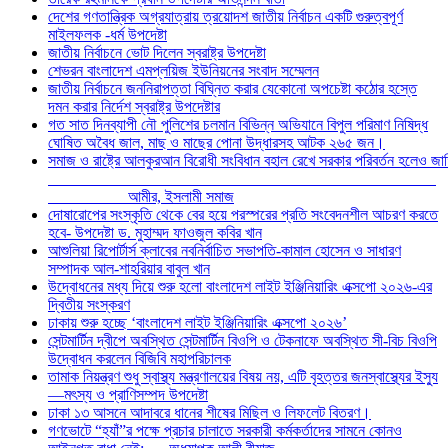
দেশের গণতান্ত্রিক অগ্রযাত্রায় ত্রয়োদশ জাতীয় নির্বাচন একটি গুরুত্বপূর্ণ
মাইলফলক -ধর্ম উপদেষ্টা
জাতীয় নির্বাচনে ভোট দিলেন স্বরাষ্ট্র উপদেষ্টা
শেভরন বাংলাদেশ এমপ্লয়িজ ইউনিয়নের সংবাদ সম্মেলন
জাতীয় নির্বাচনে জননিরাপত্তা বিঘ্নিত করার যেকোনো অপচেষ্টা কঠোর হস্তে
দমন করার নির্দেশ স্বরাষ্ট্র উপদেষ্টার
গত সাত দিনব্যাপী নৌ পুলিশের চলমান বিভিন্ন অভিযানে বিপুল পরিমাণ নিষিদ্ধ
ঘোষিত অবৈধ জাল, মাছ ও মাছের পোনা উদ্ধারসহ আটক ২৬৫ জন।
সমাজ ও রাষ্ট্রে আলকুরআন বিরোধী সংবিধান বহাল রেখে সরকার পরিবর্তন হলেও জা
আমীর, ইসলামী সমাজ
দোষারোপের সংস্কৃতি থেকে বের হয়ে পরস্পরের প্রতি সংবেদনশীল আচরণ করতে
হবে- উপদেষ্টা ড. মুহাম্মদ ফাওজুল কবির খান
আশুলিয়া রিপোর্টার্স ক্লাবের নবনির্বাচিত সভাপতি-কামাল হোসেন ও সাধারণ
সম্পাদক আল-শাহরিয়ার বাবুল খান
উদ্বোধনের মধ্য দিয়ে শুরু হলো বাংলাদেশ লাইট ইঞ্জিনিয়ারিং এক্সপো ২০২৬-এর
দ্বিতীয় সংস্করণ
ঢাকায় শুরু হচ্ছে ‘বাংলাদেশ লাইট ইঞ্জিনিয়ারিং এক্সপো ২০২৬’
সেন্টমার্টিন দ্বীপে অবস্থিত সেন্টমার্টিন বিওপি ও টেকনাফে অবস্থিত সী-বিচ বিওপি
উদ্বোধন করলেন বিজিবি মহাপরিচালক
তামাক নিয়ন্ত্রণ শুধু স্বাস্থ্য মন্ত্রণালয়ের বিষয় নয়, এটি বৃহত্তর জনস্বাস্থ্যের ইস্যু
—মৎস্য ও প্রাণিসম্পদ উপদেষ্টা
ঢাকা ১৩ আসনে আদাবরে ধানের শীষের মিছিল ও লিফলেট বিতরণ।
গণভোটে “হ্যাঁ”র পক্ষে প্রচার চালাতে সরকারী কর্মকর্তাদের সামনে কোনও