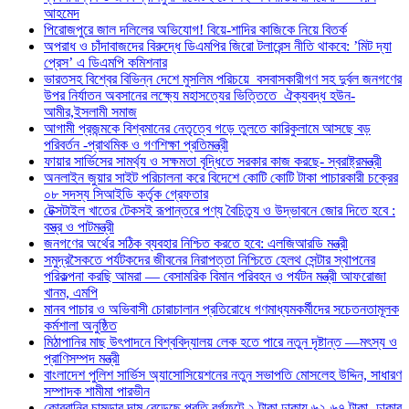
আহমেদ
পিরোজপুরে জাল দলিলের অভিযোগ! বিয়ে-শাদির কাজিকে নিয়ে বিতর্ক
অপরাধ ও চাঁদাবাজদের বিরুদ্ধে ডিএমপির জিরো টলারেন্স নীতি থাকবে: ’মিট দ্যা
প্রেস’ এ ডিএমপি কমিশনার
ভারতসহ বিশ্বের বিভিন্ন দেশে মুসলিম পরিচয়ে বসবাসকারীগণ সহ দুর্বল জনগণের
উপর নির্যাতন অবসানের লক্ষ্যে মহাসত্যের ভিত্তিতে ঐক্যবদ্ধ হউন-
আমীর,ইসলামী সমাজ
আগামী প্রজন্মকে বিশ্বমানের নেতৃত্বে গড়ে তুলতে কারিকুলামে আসছে বড়
পরিবর্তন -প্রাথমিক ও গণশিক্ষা প্রতিমন্ত্রী
ফায়ার সার্ভিসের সামর্থ্য ও সক্ষমতা বৃদ্ধিতে সরকার কাজ করছে- স্বরাষ্ট্রমন্ত্রী
অনলাইন জুয়ার সাইট পরিচালনা করে বিদেশে কোটি কোটি টাকা পাচারকারী চক্রের
০৮ সদস্য সিআইডি কর্তৃক গ্রেফতার
টেক্সটাইল খাতের টেকসই রূপান্তরে পণ্য বৈচিত্র্য ও উদ্ভাবনে জোর দিতে হবে :
বস্ত্র ও পাটমন্ত্রী
জনগণের অর্থের সঠিক ব্যবহার নিশ্চিত করতে হবে: এলজিআরডি মন্ত্রী
সমুদ্রসৈকতে পর্যটকদের জীবনের নিরাপত্তা নিশ্চিতে হেলথ সেন্টার স্থাপনের
পরিকল্পনা করছি আমরা — বেসামরিক বিমান পরিবহন ও পর্যটন মন্ত্রী আফরোজা
খানম, এমপি
মানব পাচার ও অভিবাসী চোরাচালান প্রতিরোধে গণমাধ্যমকর্মীদের সচেতনতামূলক
কর্মশালা অনুষ্ঠিত
মিঠাপানির মাছ উৎপাদনে বিশ্ববিদ্যালয় লেক হতে পারে নতুন দৃষ্টান্ত —মৎস্য ও
প্রাণিসম্পদ মন্ত্রী
বাংলাদেশ পুলিশ সার্ভিস অ্যাসোসিয়েশনের নতুন সভাপতি মোসলেহ উদ্দিন, সাধারণ
সম্পাদক শামীমা পারভীন
কোরবানির চামড়ার দাম বেড়েছে প্রতি বর্গফুটে ২ টাকা ঢাকায় ৬২-৬৭ টাকা- ঢাকার