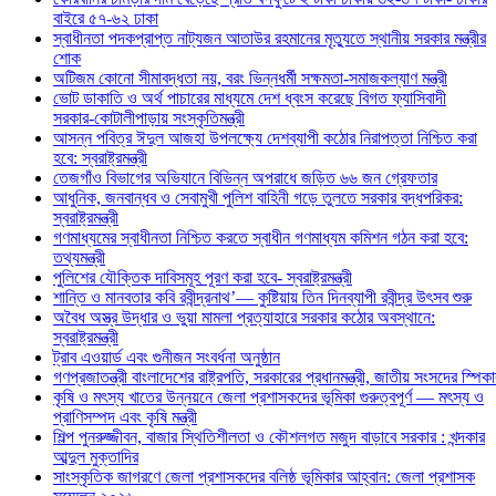
বাইরে ৫৭-৬২ ঢাকা
স্বাধীনতা পদকপ্রাপ্ত নাট্যজন আতাউর রহমানের মৃত্যুতে স্থানীয় সরকার মন্ত্রীর
শোক
অটিজম কোনো সীমাবদ্ধতা নয়, বরং ভিন্নধর্মী সক্ষমতা-সমাজকল্যাণ মন্ত্রী
ভোট ডাকাতি ও অর্থ পাচারের মাধ্যমে দেশ ধ্বংস করেছে বিগত ফ্যাসিবাদী
সরকার-কোটালীপাড়ায় সংস্কৃতিমন্ত্রী
আসন্ন পবিত্র ঈদুল আজহা উপলক্ষ্যে দেশব্যাপী কঠোর নিরাপত্তা নিশ্চিত করা
হবে: স্বরাষ্ট্রমন্ত্রী
তেজগাঁও বিভাগের অভিযানে বিভিন্ন অপরাধে জড়িত ৬৬ জন গ্রেফতার
আধুনিক, জনবান্ধব ও সেবামুখী পুলিশ বাহিনী গড়ে তুলতে সরকার বদ্ধপরিকর:
স্বরাষ্ট্রমন্ত্রী
গণমাধ্যমের স্বাধীনতা নিশ্চিত করতে স্বাধীন গণমাধ্যম কমিশন গঠন করা হবে:
তথ্যমন্ত্রী
পুলিশের যৌক্তিক দাবিসমূহ পূরণ করা হবে- স্বরাষ্ট্রমন্ত্রী
শান্তি ও মানবতার কবি রবীন্দ্রনাথ’— কুষ্টিয়ায় তিন দিনব্যাপী রবীন্দ্র উৎসব শুরু
অবৈধ অস্ত্র উদ্ধার ও ভুয়া মামলা প্রত্যাহারে সরকার কঠোর অবস্থানে:
স্বরাষ্ট্রমন্ত্রী
ট্রাব এওয়ার্ড এবং গুনীজন সংবর্ধনা অনুষ্ঠান
গণপ্রজাতন্ত্রী বাংলাদেশের রাষ্ট্রপতি, সরকারের প্রধানমন্ত্রী, জাতীয় সংসদের 
কৃষি ও মৎস্য খাতের উন্নয়নে জেলা প্রশাসকদের ভূমিকা গুরুত্বপূর্ণ — মৎস্য ও
প্রাণিসম্পদ এবং কৃষি মন্ত্রী
শিল্প পুনরুজ্জীবন, বাজার স্থিতিশীলতা ও কৌশলগত মজুদ বাড়াবে সরকার : খন্দকার
আব্দুল মুক্তাদির
সাংস্কৃতিক জাগরণে জেলা প্রশাসকদের বলিষ্ঠ ভূমিকার আহ্বান: জেলা প্রশাসক