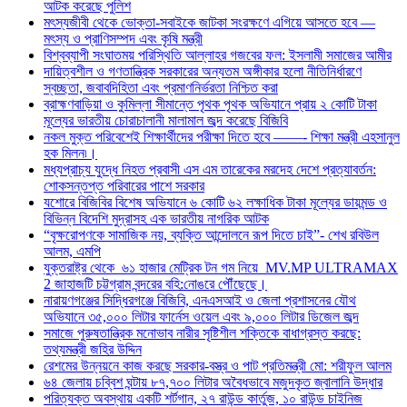
আটক করেছে পুলিশ
মৎস্যজীবী থেকে ভোক্তা-সবাইকে জাটকা সংরক্ষণে এগিয়ে আসতে হবে —
মৎস্য ও প্রাণিসম্পদ এবং কৃষি মন্ত্রী
বিশ্বব্যাপী সংঘাতময় পরিস্থিতি আল্লাহর গজবের ফল: ইসলামী সমাজের আমীর
দায়িত্বশীল ও গণতান্ত্রিক সরকারের অন্যতম অঙ্গীকার হলো নীতিনির্ধারণে
স্বচ্ছতা, জবাবদিহিতা এবং প্রমাণনির্ভরতা নিশ্চিত করা
ব্রাহ্মণবাড়িয়া ও কুমিল্লা সীমান্তে পৃথক পৃথক অভিযানে প্রায় ২ কোটি টাকা
মূল্যের ভারতীয় চোরাচালানী মালামাল জব্দ করেছে বিজিবি
নকল মুক্ত পরিবেশেই শিক্ষার্থীদের পরীক্ষা দিতে হবে ——- শিক্ষা মন্ত্রী এহসানুল
হক মিলন৷।
মধ্যপ্রাচ্য যুদ্ধে নিহত প্রবাসী এস এম তারেকের মরদেহ দেশে প্রত্যাবর্তন:
শোকসন্তপ্ত পরিবারের পাশে সরকার
যশোরে বিজিবির বিশেষ অভিযানে ৬ কোটি ৬২ লক্ষাধিক টাকা মূল্যের ডায়মন্ড ও
বিভিন্ন বিদেশি মুদ্রাসহ এক ভারতীয় নাগরিক আটক
“বৃক্ষরোপণকে সামাজিক নয়, ব্যক্তি আন্দোলনে রূপ দিতে চাই”- শেখ রবিউল
আলম, এমপি
যুক্তরাষ্ট্র থেকে ৬১ হাজার মেট্রিক টন গম নিয়ে MV.MP ULTRAMAX
2 জাহাজটি চট্টগ্রাম বন্দরের বহি:নোঙরে পৌঁছেছে।
নারায়ণগঞ্জের সিদ্ধিরগঞ্জে বিজিবি, এনএসআই ও জেলা প্রশাসনের যৌথ
অভিযানে ৩৫,০০০ লিটার ফার্নেস ওয়েল এবং ৯,০০০ লিটার ডিজেল জব্দ
সমাজে পুরুষতান্ত্রিক মনোভাব নারীর সৃষ্টিশীল শক্তিকে বাধাগ্রস্ত করছে:
তথ্যমন্ত্রী জহির উদ্দিন
রেশমের উন্নয়নে কাজ করছে সরকার-বস্ত্র ও পাট প্রতিমন্ত্রী মো: শরীফুল আলম
৬৪ জেলায় চব্বিশ ঘন্টায় ৮৭,৭০০ লিটার অবৈধভাবে মজুদকৃত জ্বালানি উদ্ধার
পরিত্যক্ত অবস্থায় একটি শর্টগান, ২৭ রাউন্ড কার্তুজ, ১০ রাউন্ড চাইনিজ