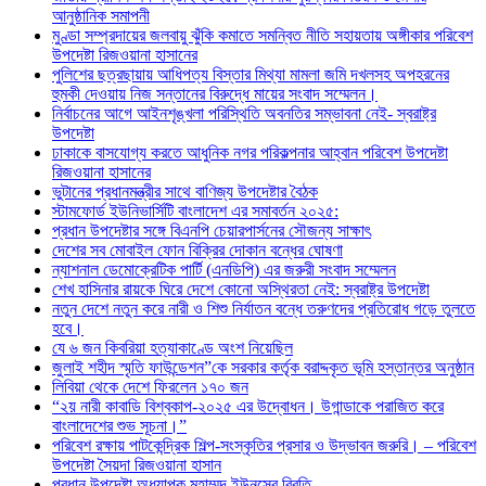
আনুষ্ঠানিক সমাপনী
মুণ্ডা সম্প্রদায়ের জলবায়ু ঝুঁকি কমাতে সমন্বিত নীতি সহায়তায় অঙ্গীকার পরিবেশ
উপদেষ্টা রিজওয়ানা হাসানের
পুলিশের ছত্রছায়ায় আধিপত্য বিস্তার মিথ্যা মামলা জমি দখলসহ অপহরনের
হুমকী দেওয়ায় নিজ সন্তানের বিরুদ্ধে মায়ের সংবাদ সম্মেলন।
নির্বাচনের আগে আইনশৃঙ্খলা পরিস্থিতি অবনতির সম্ভাবনা নেই- স্বরাষ্ট্র
উপদেষ্টা
ঢাকাকে বাসযোগ্য করতে আধুনিক নগর পরিকল্পনার আহ্বান পরিবেশ উপদেষ্টা
রিজওয়ানা হাসানের
ভুটানের প্রধানমন্ত্রীর সাথে বাণিজ্য উপদেষ্টার বৈঠক
স্টামফোর্ড ইউনিভার্সিটি বাংলাদেশ এর সমাবর্তন ২০২৫:
প্রধান উপদেষ্টার সঙ্গে বিএনপি চেয়ারপার্সনের সৌজন্য সাক্ষাৎ
দেশের সব মোবাইল ফোন বিক্রির দোকান বন্ধের ঘোষণা
ন্যাশনাল ডেমোক্রেটিক পার্টি (এনডিপি) এর জরুরী সংবাদ সম্মেলন
শেখ হাসিনার রায়কে ঘিরে দেশে কোনো অস্থিরতা নেই: স্বরাষ্ট্র উপদেষ্টা
নতুন দেশে নতুন করে নারী ও শিশু নির্যাতন বন্ধে তরুণদের প্রতিরোধ গড়ে তুলতে
হবে।
যে ৬ জন কিবরিয়া হত্যাকাণ্ডে অংশ নিয়েছিল
জুলাই শহীদ স্মৃতি ফাউন্ডেশন”কে সরকার কর্তৃক বরাদ্দকৃত ভূমি হস্তান্তর অনুষ্ঠান
লিবিয়া থেকে দেশে ফিরলেন ১৭০ জন
“২য় নারী কাবাডি বিশ্বকাপ-২০২৫ এর উদ্বোধন। উগান্ডাকে পরাজিত করে
বাংলাদেশের শুভ সূচনা।”
পরিবেশ রক্ষায় পাটকেন্দ্রিক শিল্প-সংস্কৃতির প্রসার ও উদ্ভাবন জরুরি। – পরিবেশ
উপদেষ্টা সৈয়দা রিজওয়ানা হাসান
প্রধান উপদেষ্টা অধ্যাপক মুহাম্মদ ইউনূসের বিবৃতি