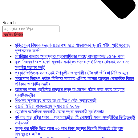
Search
ব্রেকিং নিউজ
মুক্তিযুদ্ধ বিষয়ক মন্ত্রণালয়ের পক্ষ হতে শাহবাগস্থ জুলাই শহীদ স্মৃতিস্তম্ভে
পুষ্পস্তবক অর্পণ
কোরিয়ার বাজারে শুল্কমুক্ত প্রবেশাধিকার পাচ্ছে বাংলাদেশের ৮৪২৮ পণ্য
দূষণ নিয়ন্ত্রণ ও পরিবেশ সুরক্ষায় সমন্বিত উদ্যোগেই মিলবে টেকসই সমাধান:
স্থানীয় সরকার মন্ত্রী
প্রকৃতিভিত্তিক সমাধানেই উপকূলীয় জনগোষ্ঠীর টেকসই জীবিকা নিশ্চিত হবে
সারাদেশে নিরাপদ পর্যটন নিশ্চিতে সকলের এগিয়ে আসার আহ্বান বেসামরিক বিমান
পরিবহন ও পর্যটন মন্ত্রীর
আইনের শাসন প্রতিষ্ঠার মাধ্যমে নতুন বাংলাদেশ গঠনে কাজ করার আহ্বান
স্বরাষ্ট্রমন্ত্রীর
শিশুদের সুস্বাস্থ্যে মায়ের দুধের বিকল্প নেই: স্বাস্থ্যমন্ত্রী
ওয়ার্ল্ড মিডিয়া পারফরমেন্স অ্যাওয়ার্ড ২০২৬
হোটেলে অনৈতিক ব্যবসায়ী থেকে স্প্যা ব্যবসায়ী নুর ইসলাম
ধর্ম যার যার, রাষ্ট্র সবার – প্রধানমন্ত্রীর এই ঘোষণাই সকল সম্প্রীতির ভিত্তিভূমি
তথ্যমন্ত্রী
শুল্ক-কর ফাঁকি দিয়ে আনা ৬৫ লাখ টাকা মূল্যের বিদেশি সিগারেট চট্টগ্রাম
বিমানবন্দরে আটক