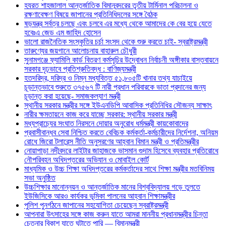
হযরত শাহজালাল আন্তর্জাতিক বিমানবন্দরের তৃতীয় টার্মিনাল পরিচালনা ও
রক্ষণাবেক্ষণ বিষয়ে জাপানের প্রতিনিধিদলের সঙ্গে বৈঠক
ষড়যন্ত্র সর্বত্র চলছে এবং চলবে এর মধ্যে থেকে আমাদের কে বের হয়ে যেতে
হবেঃএ জেড এম জাহিদ হোসেন
ভালো রাজনৈতিক সংস্কৃতির চর্চা সংসদ থেকে শুরু করতে চাই- স্বরাষ্ট্রমন্ত্রী
তারুণ্যের জয়গানে আলোচনায় বাহারুল চৌধুরী
সুনামগঞ্জে ফ্যামিলি কার্ড বিতরণ কর্মসূচির উদ্বোধন নির্বাচনী অঙ্গীকার বাস্তবায়নে
সরকার দৃঢ়ভাবে প্রতিশ্রুতিবদ্ধ : বাণিজ্যমন্ত্রী
হতদরিদ্র, দরিদ্র ও নিম্ন মধ্যবিত্ত ৫১,৮০৫টি খানার তথ্য যাচাইয়ে
চূড়ান্তভাবে শুরুতে ৩৭৫৬৭ টি নারী প্রধান পরিবারকে ভাতা প্রদানের জন্য
চূড়ান্ত করা হয়েছে- সমাজকল্যাণ মন্ত্রী
স্থানীয় সরকার মন্ত্রীর সঙ্গে ইউএনডিপি আবাসিক প্রতিনিধির সৌজন্য সাক্ষাৎ
নারীর ক্ষমতায়নে কাজ করে যাচ্ছে সরকার: স্থানীয় সরকার মন্ত্রী
মধ্যপ্রাচ্যের সংঘাত নিরসনে দোয়ার অনুরোধ ধর্মমন্ত্রী কায়কোবাদের
প্রবাসীবান্ধব সেবা নিশ্চিত করতে বেবিচক কর্মকর্তা-কর্মচারীদের নির্দেশনা, অনিয়ম
রোধে জিরো টলারেন্স নীতি অনুসরণের আহ্বান বিমান মন্ত্রী ও প্রতিমন্ত্রীর
নোয়াপাড়া নদীবন্দরে লাইটার জাহাজকে ভাসমান গুদাম হিসেবে ব্যবহার প্রতিরোধে
নৌপরিবহন অধিদপ্তরের অভিযান ও মোবাইল কোর্ট
মাধ্যমিক ও উচ্চ শিক্ষা অধিদপ্তরের কর্মকর্তাদের সাথে শিক্ষা মন্ত্রীর মতবিনিময়
সভা অনুষ্ঠিত
উচ্চশিক্ষার মানোন্নয়ন ও আন্তর্জাতিক মানের বিশ্ববিদ্যালয় গড়ে তুলতে
ইউজিসিকে আরও কার্যকর ভূমিকা পালনের আহ্বান শিক্ষামন্ত্রীর
পুলিশ পুনর্গঠনে জাপানের সহযোগিতা চেয়েছেন স্বরাষ্ট্রমন্ত্রী
আপনারা উৎসাহের সঙ্গে কাজ করুন যাতে আমরা মাননীয় প্রধানমন্ত্রীর চিন্তা
চেতনার বিকাশ যাতে ঘটাতে পারি — বিমানমন্ত্রী