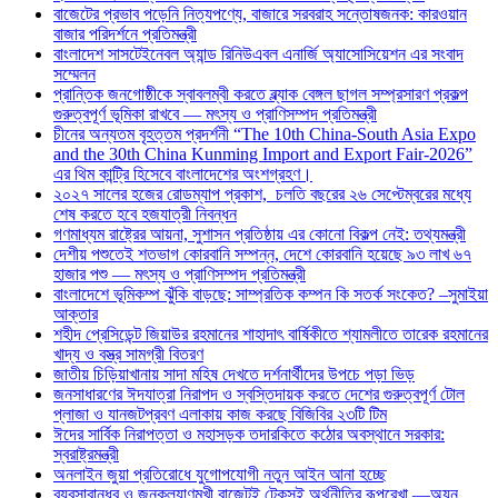
বাজেটের প্রভাব পড়েনি নিত্যপণ্যে, বাজারে সরবরাহ সন্তোষজনক: কারওয়ান
বাজার পরিদর্শনে প্রতিমন্ত্রী
বাংলাদেশ সাসটেইনেবল অ্যান্ড রিনিউএবল এনার্জি অ্যাসোসিয়েশন এর সংবাদ
সম্মেলন
প্রান্তিক জনগোষ্ঠীকে স্বাবলম্বী করতে ব্ল্যাক বেঙ্গল ছাগল সম্প্রসারণ প্রকল্প
গুরুত্বপূর্ণ ভূমিকা রাখবে — মৎস্য ও প্রাণিসম্পদ প্রতিমন্ত্রী
চীনের অন্যতম বৃহত্তম প্রদর্শনী “The 10th China-South Asia Expo
and the 30th China Kunming Import and Export Fair-2026”
এর থিম কান্ট্রি হিসেবে বাংলাদেশের অংশগ্রহণ।
২০২৭ সালের হজের রোডম্যাপ প্রকাশ, চলতি বছরের ২৬ সেপ্টেম্বরের মধ্যে
শেষ করতে হবে হজযাত্রী নিবন্ধন
গণমাধ্যম রাষ্ট্রের আয়না, সুশাসন প্রতিষ্ঠায় এর কোনো বিকল্প নেই: তথ্যমন্ত্রী
দেশীয় পশুতেই শতভাগ কোরবানি সম্পন্ন, দেশে কোরবানি হয়েছে ৯৩ লাখ ৬৭
হাজার পশু — মৎস্য ও প্রাণিসম্পদ প্রতিমন্ত্রী
বাংলাদেশে ভূমিকম্প ঝুঁকি বাড়ছে: সাম্প্রতিক কম্পন কি সতর্ক সংকেত? –সুমাইয়া
আক্তার
শহীদ প্রেসিডেন্ট জিয়াউর রহমানের শাহাদাৎ বার্ষিকীতে শ্যামলীতে তারেক রহমানের
খাদ্য ও বস্ত্র সামগ্রী বিতরণ
জাতীয় চিড়িয়াখানায় সাদা মহিষ দেখতে দর্শনার্থীদের উপচে পড়া ভিড়
জনসাধারণের ঈদযাত্রা নিরাপদ ও স্বস্তিদায়ক করতে দেশের গুরুত্বপূর্ণ টোল
প্লাজা ও যানজটপ্রবণ এলাকায় কাজ করছে বিজিবির ২৩টি টিম
ঈদের সার্বিক নিরাপত্তা ও মহাসড়ক তদারকিতে কঠোর অবস্থানে সরকার:
স্বরাষ্ট্রমন্ত্রী
অনলাইন জুয়া প্রতিরোধে যুগোপযোগী নতুন আইন আনা হচ্ছে
ব্যবসাবান্ধব ও জনকল্যাণমুখী বাজেটই টেকসই অর্থনীতির রূপরেখা —অয়ন