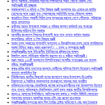
বৃত্তি পরীক্ষায় বেসরকারি স্কুলের শিক্ষার্থীদের প্রতি কোনো বৈষম্য নেই:
প্রতিমন্ত্রী ববি হাজ্জাজ
সমাজকল্যাণ ও মহিলা ও শিশু বিষয়ক মন্ত্রী অধ্যাপক ডাঃ এজেডএম জাহিদ
হোসেনের সঙ্গে ওয়ার্ল্ড ফুড প্রোগ্রামের প্রতিনিধি দলের সৌজন্য সাক্ষাৎ
বাহরাইনে নিহত প্রবাসী গিরিশ চন্দ্র সূত্রধরের মরদেহ দেশে পৌঁছেছে, পরিবারের
কাছে হস্তান্তর
দুর্ঘটনায় আহত উপজেলা স্বাস্থ্য ও পরিবার কল্যাণ কর্মকর্তা ডাঃ শংকরের
চিকিৎসার দায়িত্ব নিল সরকার
আগামীর বাংলাদেশ শিশুদের উপযোগী করে গড়ে তুলতে বর্তমান সরকার
বদ্ধপরিকর- মহিলা ও শিশু বিষয়ক মন্ত্রী
অবাধ তথ্য প্রবাহের পাশাপাশি অপতথ্য ও বিভ্রান্তিকর তথ্য থেকে নাগরিকদের
সুরক্ষা নিশ্চিত করাও সমান গুরুত্বপূর্ণ। – তথ্য ও সম্প্রচার মন্ত্রী
স্বরাষ্ট্রমন্ত্রীর সঙ্গে ইউরোপীয় ইউনিয়নের রাষ্ট্রদূতের সাক্ষাৎ
টাঙ্গাইল জেলা স্টেডিয়াম পরিদর্শন করলেন যুব ও ক্রীড়া প্রতিমন্ত্রী।
স্বল্প সময়ে ১৩৩টি অধ্যাদেশ নিষ্পত্তিকরণ সংসদীয় গণতন্ত্রের এক অনন্য
নজির- স্বরাষ্ট্রমন্ত্রী
কুকুর-কুমির ঘটনা তদন্তের মাধ্যমে দোষীদের শাস্তির নির্দেশ দিয়েছেন প্রতিমন্ত্রী
সুলতান সালাউদ্দিন টুকু
নিউজিল্যান্ড জাতীয় ক্রিকেট দলের বাংলাদেশ সফর উপলক্ষ্যে ডিএমপির
নিরাপত্তা ও ট্রাফিক ব্যবস্থাপনা সংক্রান্তে সমন্বয় সভা অনুষ্ঠিত
ভবিষ্যতের চ্যালেঞ্জ মোকাবিলায় কলেজ ছাত্র-ছাত্রীদের দক্ষ মানবসম্পদ হিসেবে
গড়ে তুলতে পাঠ্যক্রমে টেকনিক্যাল কোর্স যুক্ত করছে জাতীয় বিশ্ববিদ্যালয়
বগুড়া-৬ আসনের উপনির্বাচন: আইনশৃঙ্খলা রক্ষায় ৮ প্লাটুন বিজিবি মোতায়েন
প্রশংসায় ভাসছেন আশুলিয়া থানার ওসি মোঃ রুবেল হাওলাদার
স্বরাষ্ট্রমন্ত্রীর দপ্তরের জাল সিল তৈরির চেষ্টার অভিযোগে মোঃ আবু তৈয়বকে