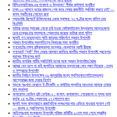
আইনগত বাধা নেই: —-অধ্যাপক আলী রীয়াজ
বিসিএসআইআর-এর গবেষণা ও উদ্ভাবন’ শীর্ষক কর্মশালা অনুষ্ঠিত
ঢাকা-১৩ আসনে ভয়ের রাজত্ব শেষ করে সেবার রাজনীতি প্রতিষ্ঠা করতে চাই’—
কলস প্রতীকের সোহেল রানা
প্যাথলজি রিপোর্টে চিকিৎসকের একক স্বাক্ষর: ৭২ ঘণ্টার মধ্যে বাতিল চায়
বিএসিবি
ভাটারা থানার গ্যারেজ থেকে চুরি হওয়া মোটরসাইকেল উদ্ধারসহ আন্তঃজেলা
চোর চক্রের চার সদস্যকে গ্রেফতার করেছে ভাটারা থানা পুলিশ
জুলাই গণ-অভ্যুত্থান স্মৃতি জাদুঘর পরিদর্শনে প্রধান উপদেষ্টা
প্রধান উপদেষ্টার সভাপতিত্বে নিকারের সভা অনুষ্ঠিত
গণভোটের লক্ষ্য রাষ্ট্রব্যবস্থা সংস্কার -অধ্যাপক আলী রীয়াজ
গণভোটে “হ্যাঁ” সিল দেয়ার আহ্বান জানিয়ে মাননীয় প্রধান উপদেষ্টা প্রফেসর
মুহাম্মদ ইউনূসের বার্তা
জাতীয় নাগরিক পার্টির প্রতিনিধি দলের সঙ্গে প্রধান উপদেষ্টার বৈঠক
আমরা যেন ভুলে না যাই জুলাইয়ে আমাদের সন্তানেরা কেন প্রাণ দিয়েছে –তথ্য
ও সম্প্রচার উপদেষ্টা
জাতীয় নির্বাচন উপলক্ষ্যে ৩১ জানুয়ারির মধ্যে স্থগিতকৃত/লাইসেন্সভুক্ত
আগ্নেয়াস্ত্র জমা দেয়ার নির্দেশ
সড়কে শৃঙ্খলা ফেরাতে ই-টিকেটিং ও কাউন্টার পদ্ধতির আওতায় আসছে ঢাকার
বাস ব্যবস্থা
অপারেশন ডেভিল হান্ট ফেইজ-২ : বংশাল, কলাবাগান, শেরেবাংলা ও মুগদা থানা
কর্তৃক ২৪ ঘণ্টায় গ্রেফতার ২৭ (সাতাশ) জন
জুলাই সনদ বাস্তবায়নে রাজনৈতিক দলগুলোর দায় এড়িয়ে যাওয়ার সুযোগ নেই
— মৎস্য ও প্রাণিসম্পদ উপদেষ্টা
আইনশৃঙ্খলা সংক্রান্ত উপদেষ্টা পরিষদ কমিটির ২০তম সভা শেষে স্বরাষ্ট্র