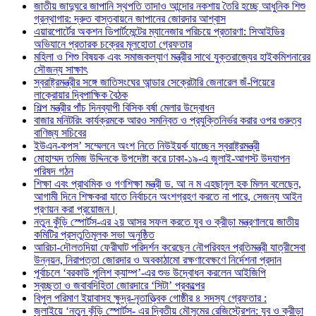
জাতীয় জাদুঘরে জাপানি স্থপতি তাদাও আন্দোর নকশায় তৈরি হচ্ছে আধুনিক শিশু
গ্রন্থাগার: দ্রুত বাস্তবায়নে জাপানের জোরদার আশ্বাস
এয়ারপোর্টের অকশন ডিপার্টমেন্টের ম্যানেজার পরিচয়ে প্রতারণা: সিআইডির
অভিযানে প্রতারক চক্রের মূলহোতা গ্রেফতার
মহিলা ও শিশু বিষয়ক এবং সমাজকল্যাণ মন্ত্রীর সাথে যুক্তরাজ্যের হাইকমিশনারের
সৌজন্য সাক্ষাৎ
স্বরাষ্ট্রমন্ত্রীর সঙ্গে জাতিসংঘের আন্ডার সেক্রেটারি জেনারেল জঁ-পিয়েরে
লাক্রোয়ার দ্বিপাক্ষিক বৈঠক
শিল্প মন্ত্রীর পাঁচ দিনব্যাপী বিসিক বর্ষা মেলার উদ্বোধন
বাজার মনিটরিং কার্যক্রমকে আরও সমন্বিত ও প্রযুক্তিনির্ভর করার ওপর গুরুত্ব
বাণিজ্য সচিবের
ইউএন-কপস’ সম্মেলনে অংশ নিতে নিউইয়র্ক যাচ্ছেন স্বরাষ্ট্রমন্ত্রী
মোহাম্মদ তমিজ উদ্দিনকে উপদেষ্টা করে ঢাকা-১৯-এ জুলাই-আগস্ট উদযাপন
পরিষদ গঠন
শিক্ষা এবং প্রাথমিক ও গণশিক্ষা মন্ত্রী ড. আ ন ম এহছানুল হক মিলন বলেছেন,
আগামী দিনে শিক্ষকরা যাতে নির্বাচনে অংশগ্রহণ করতে না পারে, সেজন্য আইন
প্রণয়ন করা প্রয়োজন।
নতুন কুঁড়ি স্পোর্টস-এর ২য় আসর সফল করতে যুব ও ক্রীড়া মন্ত্রণালয়ে জাতীয়
কমিটির প্রস্তুতিমূলক সভা অনুষ্ঠিত
আরিচা-দৌলতদিয়া ফেরীঘাট পরিদর্শন করেছেন নৌপরিবহন প্রতিমন্ত্রী যাত্রীসেবা
উন্নয়ন, নিরাপত্তা জোরদার ও অবকাঠামো রক্ষণাবেক্ষণে নির্দেশনা প্রদান
পূর্বাচলে ‘বরকাউ পুলিশ ক্যাম্প’-এর শুভ উদ্বোধন করলেন আইজিপি
স্বচ্ছতা ও জবাবদিহিতা জোরদারে ‘সিটা’ প্রকল্পের
বিপুল পরিমাণ ইয়াবাসহ ক্ষুদ্র-নৃতাত্ত্বিক গোষ্ঠীর ৪ সদস্য গ্রেফতার :
জুলাইয়ে ‘নতুন কুঁড়ি স্পোর্টস- এর দ্বিতীয় মৌসুমের রেজিস্ট্রেশন: যুব ও ক্রীড়া