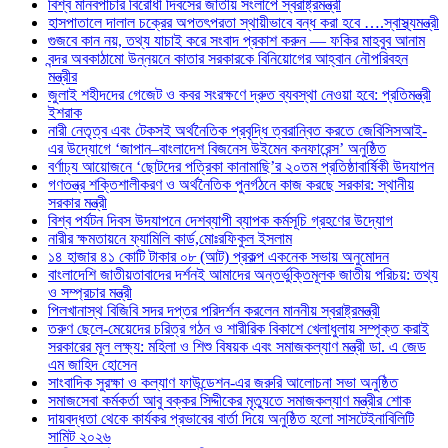
বিশ্ব মানবপাচার বিরোধী দিবসের জাতীয় সংলাপে স্বরাষ্ট্রমন্ত্রী
হাসপাতালে দালাল চক্রের অপতৎপরতা স্থায়ীভাবে বন্ধ করা হবে ….স্বাস্থ্যমন্ত্রী
গুজবে কান নয়, তথ্য যাচাই করে সংবাদ প্রকাশ করুন — ফকির মাহবুব আনাম
বন্দর অবকাঠামো উন্নয়নে কাতার সরকারকে বিনিয়োগের আহ্বান নৌপরিবহন
মন্ত্রীর
জুলাই শহীদদের গেজেট ও কবর সংরক্ষণে দ্রুত ব্যবস্থা নেওয়া হবে: প্রতিমন্ত্রী
ইশরাক
নারী নেতৃত্ব এবং টেকসই অর্থনৈতিক প্রবৃদ্ধি ত্বরান্বিত করতে জেবিসিসআই-
এর উদ্যোগে ‘জাপান–বাংলাদেশ বিজনেস উইমেন কনফারেন্স’ অনুষ্ঠিত
বর্ণাঢ্য আয়োজনে ‘ছোটদের পত্রিকা কানামাছি’র ২০তম প্রতিষ্ঠাবার্ষিকী উদযাপন
গণতন্ত্র শক্তিশালীকরণ ও অর্থনৈতিক পুনর্গঠনে কাজ করছে সরকার: স্থানীয়
সরকার মন্ত্রী
বিশ্ব পর্যটন দিবস উদযাপনে দেশব্যাপী ব্যাপক কর্মসূচি গ্রহণের উদ্যোগ
নারীর ক্ষমতায়নে ফ্যামিলি কার্ড,মোঃরফিকুল ইসলাম
১৪ হাজার ৪১ কোটি টাকার ০৮ (আট) প্রকল্প একনেক সভায় অনুমোদন
বাংলাদেশি জাতীয়তাবাদের দর্শনই আমাদের অন্তর্ভুক্তিমূলক জাতীয় পরিচয়: তথ্য
ও সম্প্রচার মন্ত্রী
পিলখানাস্থ বিজিবি সদর দপ্তর পরিদর্শন করলেন মাননীয় স্বরাষ্ট্রমন্ত্রী
তরুণ ছেলে-মেয়েদের চরিত্র গঠন ও শারীরিক বিকাশে খেলাধুলায় সম্পৃক্ত করাই
সরকারের মূল লক্ষ্য: মহিলা ও শিশু বিষয়ক এবং সমাজকল্যাণ মন্ত্রী ডা. এ জেড
এম জাহিদ হোসেন
সাংবাদিক সুরক্ষা ও কল্যাণ ফাউন্ডেশন-এর জরুরি আলোচনা সভা অনুষ্ঠিত
সমাজসেবা কর্মকর্তা আবু বক্কর সিদ্দীকের মৃত্যুতে সমাজকল্যাণ মন্ত্রীর শোক
দায়বদ্ধতা থেকে কার্যকর প্রভাবের বার্তা দিয়ে অনুষ্ঠিত হলো সাসটেইনাবিলিটি
সামিট ২০২৬