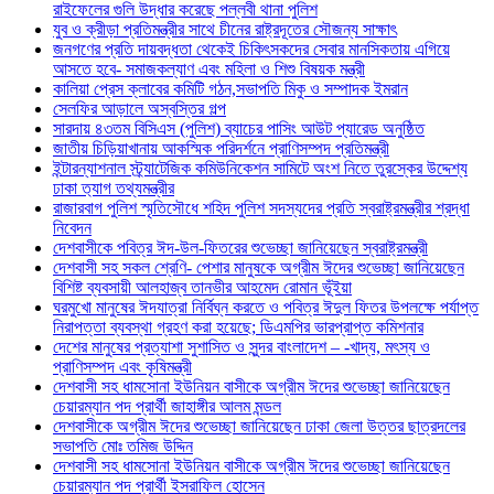
রাইফেলের গুলি উদ্ধার করেছে পল্লবী থানা পুলিশ
যুব ও ক্রীড়া প্রতিমন্ত্রীর সাথে চীনের রাষ্ট্রদূতের সৌজন্য সাক্ষাৎ
জনগণের প্রতি দায়বদ্ধতা থেকেই চিকিৎসকদের সেবার মানসিকতায় এগিয়ে
আসতে হবে- সমাজকল্যাণ এবং মহিলা ও শিশু বিষয়ক মন্ত্রী
কালিয়া প্রেস ক্লাবের কমিটি গঠন,সভাপতি মিকু ও সম্পাদক ইমরান
সেলফির আড়ালে অস্বস্তির গল্প
সারদায় ৪৩তম বিসিএস (পুলিশ) ব্যাচের পাসিং আউট প্যারেড অনুষ্ঠিত
জাতীয় চিড়িয়াখানায় আকস্মিক পরিদর্শনে প্রাণিসম্পদ প্রতিমন্ত্রী
ইন্টারন্যাশনাল স্ট্র্যাটেজিক কমিউনিকেশন সামিটে অংশ নিতে তুরস্কের উদ্দেশ্য
ঢাকা ত‍্যাগ তথ্যমন্ত্রীর
রাজারবাগ পুলিশ স্মৃতিসৌধে শহিদ পুলিশ সদস্যদের প্রতি স্বরাষ্ট্রমন্ত্রীর শ্রদ্ধা
নিবেদন
দেশবাসীকে পবিত্র ঈদ-উল-ফিতরের শুভেচ্ছা জানিয়েছেন স্বরাষ্ট্রমন্ত্রী
দেশবাসী সহ সকল শ্রেণি- পেশার মানুষকে অগ্রীম ঈদের শুভেচ্ছা জানিয়েছেন
বিশিষ্ট ব্যবসায়ী আলহাজ্ব তানভীর আহমেদ রোমান ভূঁইয়া
ঘরমুখো মানুষের ঈদযাত্রা নির্বিঘ্ন করতে ও পবিত্র ঈদুল ফিতর উপলক্ষে পর্যাপ্ত
নিরাপত্তা ব্যবস্থা গ্রহণ করা হয়েছে; ডিএমপির ভারপ্রাপ্ত কমিশনার
দেশের মানুষের প্রত্যাশা সুশাসিত ও সুন্দর বাংলাদেশ – -খাদ্য, মৎস্য ও
প্রাণিসম্পদ এবং কৃষিমন্ত্রী
দেশবাসী সহ ধামসোনা ইউনিয়ন বাসীকে অগ্রীম ঈদের শুভেচ্ছা জানিয়েছেন
চেয়ারম্যান পদ প্রার্থী জাহাঙ্গীর আলম মন্ডল
দেশবাসীকে অগ্রীম ঈদের শুভেচ্ছা জানিয়েছেন ঢাকা জেলা উত্তর ছাত্রদলের
সভাপতি মোঃ তমিজ উদ্দিন
দেশবাসী সহ ধামসোনা ইউনিয়ন বাসীকে অগ্রীম ঈদের শুভেচ্ছা জানিয়েছেন
চেয়ারম্যান পদ প্রার্থী ইসরাফিল হোসেন