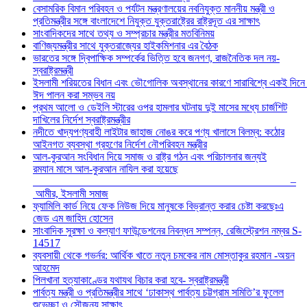
বেসামরিক বিমান পরিবহন ও পর্যটন মন্ত্রণালয়ের নবনিযুক্ত মাননীয় মন্ত্রী ও
প্রতিমন্ত্রীর সঙ্গে বাংলাদেশে নিযুক্ত যুক্তরাষ্ট্রের রাষ্ট্রদূত এর সাক্ষাৎ
সাংবাদিকদের সাথে তথ্য ও সম্প্রচার মন্ত্রীর মতবিনিময়
বাণিজ্যমন্ত্রীর সাথে যুক্তরাজ্যের হাইকমিশনার এর বৈঠক
ভারতের সঙ্গে দ্বিপাক্ষিক সম্পর্কের ভিত্তি হবে জনগণ, রাজনৈতিক দল নয়-
স্বরাষ্ট্রমন্ত্রী
ইসলামী শরিয়তের বিধান এবং ভৌগোলিক অবস্থানের কারণে সারাবিশ্বে একই দিনে
ঈদ পালন করা সম্ভব নয়
প্রথম আলো ও ডেইলি স্টারের ওপর হামলার ঘটনায় দুই মাসের মধ্যে চার্জশিট
দাখিলের নির্দেশ স্বরাষ্ট্রমন্ত্রীর
নদীতে খাদ্যপণ্যবাহী লাইটার জাহাজ নোঙর করে পণ্য খালাসে বিলম্ব: কঠোর
আইনগত ব্যবস্থা গ্রহণের নির্দেশ নৌপরিবহন মন্ত্রীর
আল-কুরআন সংবিধান দিয়ে সমাজ ও রাষ্ট্র গঠন এবং পরিচালনার জন্যই
রমযান মাসে আল-কুরআন নাযিল করা হয়েছে
–
আমীর, ইসলামী সমাজ
ফ্যামিলি কার্ড নিয়ে ফেক নিউজ দিয়ে মানুষকে বিভ্রান্ত করার চেষ্টা করছেঃএ
জেড এম জাহিদ হোসেন
সাংবাদিক সুরক্ষা ও কল্যাণ ফাউন্ডেশনের নিবন্ধন সম্পন্ন, রেজিস্ট্রেশন নম্বর S-
14517
ব্যবসায়ী থেকে গভর্নর: আর্থিক খাতে নতুন চমকের নাম মোস্তাকুর রহমান -অয়ন
আহমেদ
পিলখানা হত্যাকাণ্ডের যথাযথ বিচার করা হবে- স্বরাষ্ট্রমন্ত্রী
পার্বত্য মন্ত্রী ও প্রতিমন্ত্রীর সাথে ‘ঢাকাস্থ পার্বত্য চট্টগ্রাম সমিতি’র ফুলেল
শুভেচ্ছা ও সৌজন্য সাক্ষাৎ