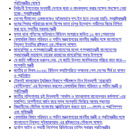
প্রতিমন্ত্রীর ঘোষণা
নির্বাচনী ইশতেহার অনুযায়ী দেশকে জুয়া ও মাদকমুক্ত করার লক্ষ্যে পদক্ষেপ নেয়া
হচ্ছে- স্বরাষ্ট্রমন্ত্রী
দেশের সীমান্তে একজনকেও অবৈধভাবে পুশ-ইন হতে দেওয়া হয়নি- স্বরাষ্ট্রমন্ত্রী
গুমের শিকার পরিবারের জন্য বিশেষ ভাতা চালুর উদ্যোগ; দায়ীদের বিচার নিশ্চিত
করা হবে: স্থানীয় সরকার মন্ত্রী
মুগদা থানা পুলিশের অভিযানে বিভিন্ন অপরাধে জড়িত ১০ জন গ্রেফতার
বেসামরিক বিমান পরিবহন ও পর্যটন মন্ত্রণালয়ের মাননীয় মন্ত্রীর সঙ্গে বাংলাদেশে
নিযুক্ত ইতালির রাষ্ট্রদূত এর সৌজন্য সাক্ষাৎ
মালয়েশিয়া ও গণপ্রজাতন্ত্রী বাংলাদেশের মধ্যে গণপ্রজাতন্ত্রী বাংলাদেশের
প্রধানমন্ত্রী মহামান্য তারেক রহমানের মালয়েশিয়া সফর উপলক্ষে
যে জাতি সঙ্গীতকে গুরুত্ব দেয়, সে জাতি উন্নত মানসিকতার পরিচয় বহন করে—
সংস্কৃতি মন্ত্রী
জাতীয় চা দিবস-২০২৬: বিভিন্ন ক্যাটাগরিতে সম্মাননা পেল দেশের শীর্ষ চা বাগান
ও প্রতিষ্ঠান
টেকসই কালচারাল ট্যুরিজম বিকাশে শ্রীমঙ্গলে তিন দিনব্যাপী ‘হারমোনি
ফেস্টিভ্যাল’ এর উদ্বোধন করলেন বেসামরিক বিমান পরিবহন ও পর্যটন মন্ত্রী ও
প্রতিমন্ত্রী
জাতীয় নাট্যশালায় দুই দিনব্যাপী ‘সার্কাস ও যাত্রাপালা মানোন্নয়ন কর্মশালা’-এর
সমাপ্তি: অশ্লীলতা বর্জন করে সুস্থ সংস্কৃতি ফিরিয়ে আনার প্রত্যয়
বিজ্ঞানীদের মৌলিক গবেষণায় আত্মনিয়োগ করতে হবে —-মৎস্য ও প্রাণিসম্পদ
এবং কৃষিমন্ত্রী
বেসামরিক বিমান পরিবহন ও পর্যটন মন্ত্রণালয়ের মাননীয় মন্ত্রী ও প্রতিমন্ত্রীর সঙ্গে
বাংলাদেশে নিযুক্ত সুইজারল্যান্ড এর রাষ্ট্রদূতের সৌজন্য সাক্ষাৎ
দুর্যোগ আইন ও স্থায়ী নির্দেশনা রিভিউয়ের তাগিদ স্বাস্থ্য প্রতিমন্ত্রীর