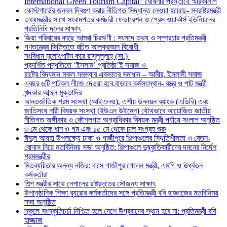
International Green Tourism Capital” ঘোষণার প্রস্তাবে স্মারকলিপি
কোস্টগার্ডের জনবল দ্বিগুণ করার নীতিগত সিদ্ধান্ত নেওয়া হয়েছে- স্বরাষ্ট্রমন্ত্রী
তথ্যমন্ত্রীর সাথে সংবাদপত্র কর্মচারী ফেডারেশন ও প্রেস ওয়ার্কার্স ইউনিয়নের
প্রতিনিধি দলের সাক্ষাৎ
জিয়া পরিবারের কাছে আমরা চিরঋণী : সংসদে তথ্য ও সম্প্রচার প্রতিমন্ত্রী
গণতন্ত্রের ভিত্তিতে রচিত আলকুরআন বিরোধী
সংবিধান মূলোৎপাটন করে রাসূলুল্লাহ্ (সা.)
প্রদর্শিত পদ্ধতিতে ‘ইসলাম’ প্রতিষ্ঠা’ই সমাজ ও
রাষ্ট্রে বিদ্যমান সকল সমস্যার একমাত্র সমাধান – আমীর, ইসলামী সমাজ
এবছর ৬টি পাটকল লীজে দেওয়া হবে,বাড়াবে কর্মসংস্থান- বস্ত্র ও পাট মন্ত্রী
খন্দকার আব্দুল মুক্তাদির
আন্তর্জাতিক শ্রম সংস্থা (আইএলও), এশীয় উন্নয়ন ব্যাংক (এডিবি) এবং
জাতিসংঘ নারী বিষয়ক সংস্থা (ইউএন উইমেন) যৌথভাবে আয়োজিত জাতীয়
নীতিগত অঙ্গীকার ও কৌশলগত অগ্রাধিকার বিষয়ক মন্ত্রী পর্যায়ে সংলাপ অনুষ্ঠিত
৩ মে থেকে ধান ও গম এবং ১৫ মে থেকে চাল সংগ্রহ শুরু
ঈদুল আযহা উপলক্ষ্যে ঢাকা ও গাজীপুরে শিল্পাঞ্চলের স্থিতিশীলতা ও বেতন-
বোনাস নিয়ে মতবিনিময় সভা অনুষ্ঠিত: শিল্পাঞ্চলে দুষ্কৃতিকারীদের দমনের নির্দেশ
শ্রমমন্ত্রীর
মিতব্যয়িতার অনন্য নজির: বাসে গাজীপুর গেলেন মন্ত্রী, এমপি ও ঊর্ধ্বতন
কর্মকর্তারা
শিল্প মন্ত্রীর সাথে নেপালের রাষ্ট্রদূতের সৌজন্য সাক্ষাৎ
উপানুষ্ঠানিক শিক্ষা ব্যুরোর কর্মকর্তাদের সঙ্গে প্রতিমন্ত্রী ববি হাজ্জাজের মতবিনিময়
সভা অনুষ্ঠিত
স্কুলে সংস্কৃতিচর্চা নিশ্চিত হলে দেশে উগ্রবাদের স্থান হবে না: প্রতিমন্ত্রী ববি
হাজ্জাজ