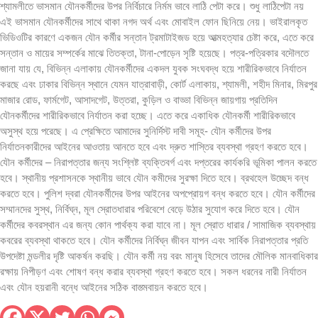
শ্যামলীতে ভাসমান যৌনকর্মীদের উপর নির্বিচারে নির্মম ভাবে লাঠি পেটা করে। শুধু লাঠিপেটা নয়
এই ভাসমান যৌনকর্মীদের সাথে থাকা নগদ অর্থ এবং মোবাইল ফোন ছিনিয়ে নেয়। ভাইরালকৃত
ভিডিওটির কারণে একজন যৌন কর্মীর সন্তান ট্রমাটাইজড হয়ে আত্মহত্যার চেষ্টা করে, এতে করে
সন্তান ও মায়ের সম্পর্কের মাঝে তিতক্তা, টানা-পোড়েন সৃষ্টি হয়েছে। পত্র-পত্রিকার বদৌলতে
জানা যায় যে, বিভিন্ন এলাকায় যৌনকর্মীদের একদল যুবক সংঘবদ্ধ হয়ে শারীরিকভাবে নির্যাতন
করছে এবং ঢাকার বিভিন্ন স্থানে যেমন যাত্রাবাড়ী, কোর্ট এলাকায়, শ্যামলী, শহীদ মিনার, মিরপুর
মাজার রোড, ফার্মগেট, আসাদগেট, উত্তরা, কুড়িল ও বাড্ডা বিভিন্ন জায়গায় প্রতিদিন
যৌনকর্মীদের শারীরিকভাবে নির্যাতন করা হচ্ছে। এতে করে একাধিক যৌনকর্মী শারীরিকভাবে
অসুস্থ হয়ে পরেছে। এ প্রেক্ষিতে আমাদের সুনির্দিস্ট দাবী সমূহ- যৌন কর্মীদের উপর
নির্যাতনকারীদের আইনের আওতায় আনতে হবে এবং দ্রুত শাস্তির ব্যবস্থা গ্রহণ করতে হবে।
যৌন কর্মীদের – নিরাপত্তার জন্য সংশ্লিষ্ট ব্যক্তিবর্গ এবং দপ্তরের কার্যকরি ভূমিকা পালন করতে
হবে। স্থানীয় প্রশাসনকে স্থানীয় ভাবে যৌন কমীদের সুরক্ষা দিতে হবে। ব্রথহেল উচ্ছেদ বন্ধ
করতে হবে। পুলিশ দ্বরা যৌনকর্মীদের উপর আইনের অপপ্রোয়গ বন্ধ করতে হবে। যৌন কর্মীদের
সম্মানদের সুস্থ, নির্বিঘ্ন, মূল স্রোতধারার পরিবেশে বেড়ে উঠার সুযোগ করে দিতে হবে। যৌন
কর্মীদের কবরস্থান এর জন্য কোন পার্থক্য করা যাবে না। মূল স্রোত ধারার / সামাজিক ব্যবস্থায়
কবরের ব্যবস্থা থাকতে হবে। যৌন কর্মীদের নির্বিঘ্ন জীবন যাপন এবং সার্বিক নিরাপত্তার প্রতি
উপদেষ্টা মন্ডলীর দৃষ্টি আকর্ষন করছি। যৌন কর্মী নয় বরং মানুষ হিসেবে তাদের মৌলিক মানবাধিকার
রক্ষায় নিপীড়ণ এবং শোষণ বন্ধ করার ব্যবস্থা গ্রহণ করতে হবে। সকল ধরনের নারী নির্যাতন
এবং যৌন হয়রানী বন্ধে আইনের সঠিক বাস্ত্মবায়ন করতে হবে।