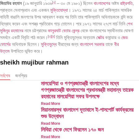
[
২
]
জিয়াউর রহমান
(১৯ জানুয়ারি ১৯৩৬
– ৩০ মে ১৯৮১) ছিলেন
বাংলাদেশের
অষ্টম
রাষ্ট্রপতি
,
প্রাক্তন সেনাপ্রধান এবং একজন
মুক্তিযোদ্ধা
। ১৯৭১ সালের ২৫ মার্চ পাকিস্তান সামরিক
বাহিনী বাঙালি জনগণের উপর আক্রমণ করার পর তিনি তার পাকিস্তানি অধিনায়ককে বন্দি করে
বিদ্রোহ করেন এবং সশস্ত্র প্রতিরোধ গড়ে তোলেন। পরে ১৯৭১ সালের ২৭শে মার্চ তিনি
শেখ
মুজিবুর রহমানের
নামে চট্টগ্রামের
কালুরঘাট বেতার কেন্দ্র
থেকে বাংলাদেশের স্বাধীনতার ঘোষণা
[
৩
]
[
৪
]
সমর্থনে একটি বিবৃতি পাঠ করেন।
তিনি মুক্তিযুদ্ধের অন্যতম
সেক্টর
কমান্ডার ও
জেড
ফোর্সের
অধিনায়ক ছিলেন।
মুক্তিযুদ্ধে
বীরত্বের জন্য
বাংলাদেশ সরকার
তাকে
বীর
উত্তম
উপাধিতে ভূষিত করে।
sheikh mujibur rahman
জনপ্রিয়
সর্বশেষ
মালয়েশিয়া ও গণপ্রজাতন্ত্রী বাংলাদেশের মধ্যে
গণপ্রজাতন্ত্রী বাংলাদেশের প্রধানমন্ত্রী মহামান্য তারেক
রহমানের মালয়েশিয়া সফর উপলক্ষে
Read More
মিয়ানমারস্থ বাংলাদেশ দূতাবাসে ই-পাসপোর্ট কার্যক্রমের
শুভ উদ্বোধন
Read More
লিবিয়া থেকে দেশে ফিরলেন ১৭০ জন
Read More