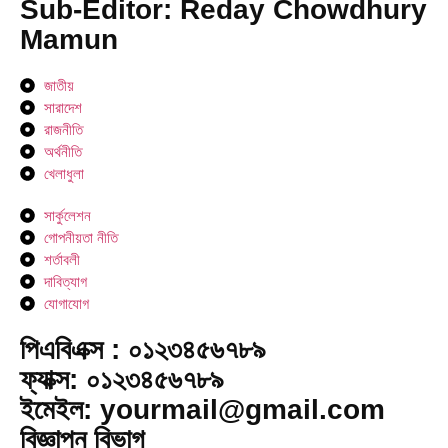
Sub-Editor: Reday Chowdhury
Mamun
জাতীয়
সারাদেশ
রাজনীতি
অর্থনীতি
খেলাধুলা
সার্কুলেশন
গোপনীয়তা নীতি
শর্তাবলী
দাবিত্যাগ
যোগাযোগ
পিএবিএক্স : ০১২৩৪৫৬৭৮৯
ফ্যাক্স: ০১২৩৪৫৬৭৮৯
ইমেইল: yourmail@gmail.com
বিজ্ঞাপন বিভাগ