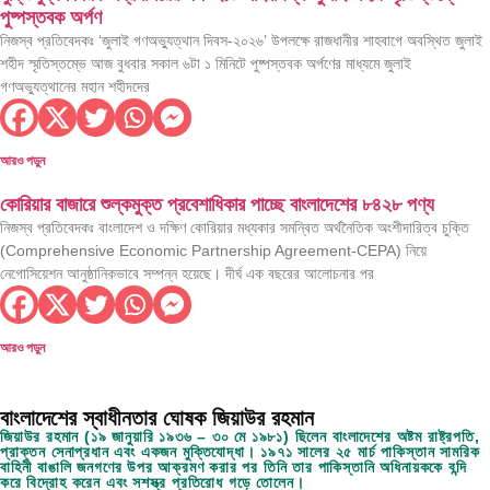
পুষ্পস্তবক অর্পণ
নিজস্ব প্রতিবেদকঃ ‘জুলাই গণঅভ্যুত্থান দিবস-২০২৬’ উপলক্ষে রাজধানীর শাহবাগে অবস্থিত জুলাই
শহীদ স্মৃতিস্তম্ভে আজ বুধবার সকাল ৬টা ১ মিনিটে পুষ্পস্তবক অর্পণের মাধ্যমে জুলাই
গণঅভ্যুত্থানের মহান শহীদদের
আরও পড়ুন
কোরিয়ার বাজারে শুল্কমুক্ত প্রবেশাধিকার পাচ্ছে বাংলাদেশের ৮৪২৮ পণ্য
নিজস্ব প্রতিবেদকঃ বাংলাদেশ ও দক্ষিণ কোরিয়ার মধ্যকার সমন্বিত অর্থনৈতিক অংশীদারিত্ব চুক্তি
(Comprehensive Economic Partnership Agreement-CEPA) নিয়ে
নেগোসিয়েশন আনুষ্ঠানিকভাবে সম্পন্ন হয়েছে। দীর্ঘ এক বছরের আলোচনার পর
আরও পড়ুন
বাংলাদেশের স্বাধীনতার ঘোষক জিয়াউর রহমান
জিয়াউর রহমান (১৯ জানুয়ারি ১৯৩৬ – ৩০ মে ১৯৮১) ছিলেন বাংলাদেশের অষ্টম রাষ্ট্রপতি,
প্রাক্তন সেনাপ্রধান এবং একজন মুক্তিযোদ্ধা। ১৯৭১ সালের ২৫ মার্চ পাকিস্তান সামরিক
বাহিনী বাঙালি জনগণের উপর আক্রমণ করার পর তিনি তার পাকিস্তানি অধিনায়ককে বন্দি
করে বিদ্রোহ করেন এবং সশস্ত্র প্রতিরোধ গড়ে তোলেন।