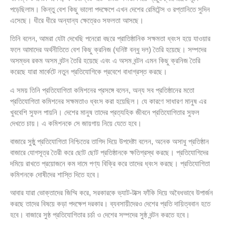
পড়েছিলাম। কিন্তু বেশ কিছু ভালো পদক্ষেপে এখন দেশের রেমিটেন্স ও রপ্তানিতে সুদিন
এসেছে। ধীরে ধীরে অন্যান্য ক্ষেত্রেও সফলতা আসছে।
তিনি বলেন, আমরা যেটা দেখেছি পনেরো বছরে প্রাতিষ্ঠানিক সক্ষমতা ধ্বংস হয়ে যাওয়ার
ফলে আমাদের অর্থনীতিতে বেশ কিছু ক্রনিজ (ঘনিষ্ট বন্ধু দল) তৈরি হয়েছে। সম্পদের
অসম্ভব রকম অসম বন্টন তৈরি হয়েছে এবং এ অসম বন্টন এমন কিছু ক্রনিজ তৈরি
করেছে যারা মার্কেটে নতুন প্রতিযোগিকে প্রবেশে বাধাগ্রস্ত করছে।
এ সময় তিনি প্রতিযোগিতা কমিশনের প্রসঙ্গে বলেন, অন্য সব প্রতিষ্ঠানের মতো
প্রতিযোগিতা কমিশনের সক্ষমতাও ধ্বংস করা হয়েছিল। যে কারণে সাধারণ মানুষ এর
খুববেশি সুফল পায়নি। দেশের মানুষ তাদের প্রত্যহিক জীবনে প্রতিযোগিতার সুফল
দেখতে চায়। এ কমিশনকে সে জায়গায় নিয়ে যেতে হবে।
বাজারে সুষ্ঠু প্রতিযোগিতা নিশ্চিতের তাগিদ দিয়ে উপদেষ্টা বলেন, অনেক অসাধু প্রতিষ্ঠান
বাজারে যোগসূত্র তৈরী করে ছোট ছোট প্রতিষ্ঠানকে ক্ষতিগ্রস্থ করছে। প্রতিযোগিদের
দমিয়ে রাখতে প্রয়োজনে কম দামে পণ্য বিক্রি করে তাদের ধ্বংস করছে। প্রতিযোগিতা
কমিশনকে দোষীদের শাস্তি দিতে হবে।
আবার যারা ভোক্তাদের জিম্মি করে, সরকারকে ভ্যাট-টাক্স ফাঁকি দিয়ে অবৈধভাবে উপার্জন
করছে তাদের বিষয়ে কড়া পদক্ষেপ দরকার। ব্যবসায়ীদেরও দেশের প্রতি দায়িত্ববান হতে
হবে। বাজারে সুষ্ঠ প্রতিযোগিতার চর্চা ও দেশের সম্পদের সুষ্ঠ বন্টন করতে হবে।