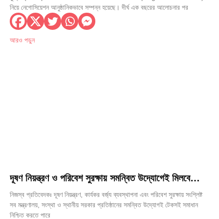
নিয়ে নেগোসিয়েশন আনুষ্ঠানিকভাবে সম্পন্ন হয়েছে। দীর্ঘ এক বছরের আলোচনার পর
আরও পড়ুন
দূষণ নিয়ন্ত্রণ ও পরিবেশ সুরক্ষায় সমন্বিত উদ্যোগেই মিলবে
টেকসই সমাধান: স্থানীয় সরকার মন্ত্রী
নিজস্ব প্রতিবেদকঃ দূষণ নিয়ন্ত্রণ, কার্যকর বর্জ্য ব্যবস্থাপনা এবং পরিবেশ সুরক্ষায় সংশ্লিষ্ট
সব মন্ত্রণালয়, সংস্থা ও স্থানীয় সরকার প্রতিষ্ঠানের সমন্বিত উদ্যোগই টেকসই সমাধান
নিশ্চিত করতে পারে