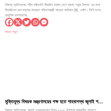
ডাক দিয়েছিলেন— পরিবেশমন্ত্রী আবদুল আউয়াল মিন্টু
নিজস্ব প্রতিবেদকঃ শহীদ রাষ্ট্রপতি জিয়াউর রহমান দেশে প্রথম ‘সবুজ বিপ্লব’ এর ডাক
দিয়েছিলেন বলে মন্তব্য করেছেন পরিবেশমন্ত্রী আবদুল আউয়াল মিন্টু, এমপি। তিনি বলেন,
আধুনিক বাংলাদেশের
আরও পড়ুন
মুক্তিযুদ্ধ বিষয়ক মন্ত্রণালয়ের পক্ষ হতে শাহবাগস্থ জুলাই শহীদ
স্মৃতিস্তম্ভে পুষ্পস্তবক অর্পণ
নিজস্ব প্রতিবেদকঃ ‘জুলাই গণঅভ্যুত্থান দিবস-২০২৬’ উপলক্ষে রাজধানীর শাহবাগে