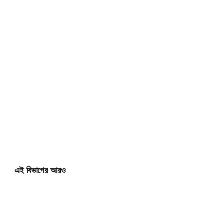
এই বিভাগের আরও
মা
গণ
ব
R
ম