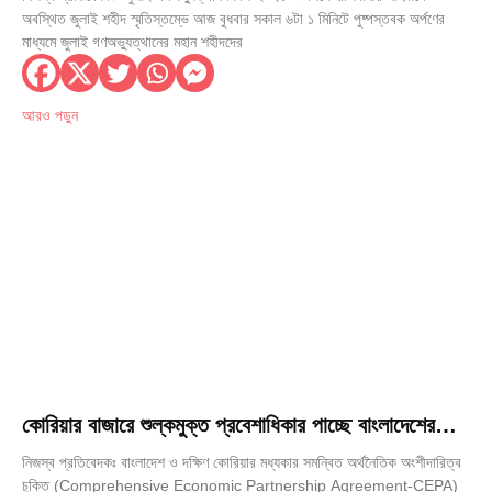
অবস্থিত জুলাই শহীদ স্মৃতিস্তম্ভে আজ বুধবার সকাল ৬টা ১ মিনিটে পুষ্পস্তবক অর্পণের
মাধ্যমে জুলাই গণঅভ্যুত্থানের মহান শহীদদের
আরও পড়ুন
কোরিয়ার বাজারে শুল্কমুক্ত প্রবেশাধিকার পাচ্ছে বাংলাদেশের
৮৪২৮ পণ্য
নিজস্ব প্রতিবেদকঃ বাংলাদেশ ও দক্ষিণ কোরিয়ার মধ্যকার সমন্বিত অর্থনৈতিক অংশীদারিত্ব
চুক্তি (Comprehensive Economic Partnership Agreement-CEPA)