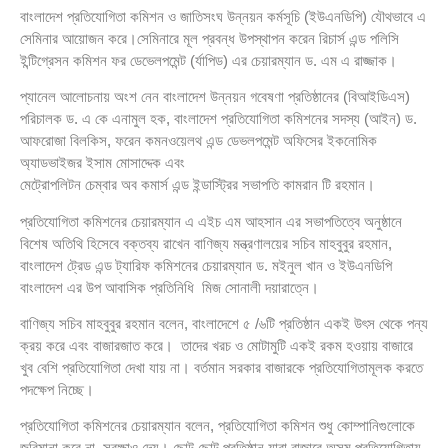
বাংলাদেশ প্রতিযোগিতা কমিশন ও জাতিসংঘ উন্নয়ন কর্মসূচি (ইউএনডিপি) যৌথভাবে এ
সেমিনার আয়োজন করে।সেমিনারে মূল প্রবন্ধ উপস্থাপন করেন রিচার্স এন্ড পলিসি
ইন্টিগ্রেসন কমিশন ফর ডেভেলপমেন্ট (র্যাপিড) এর চেয়ারম্যান ড. এম এ রাজ্জাক।
প্যানেল আলোচনায় অংশ নেন বাংলাদেশ উন্নয়ন গবেষণা প্রতিষ্ঠানের (বিআইডিএস)
পরিচালক ড. এ কে এনামুল হক, বাংলাদেশ প্রতিযোগিতা কমিশনের সদস্য (আইন) ড.
আফরোজা বিলকিস, ফরেন কমনওয়েলথ এন্ড ডেভলপমেন্ট অফিসের ইকনোমিক
অ্যাডভাইজর ইসাম মোসাদ্দেক এবং
মেট্রোপলিটন চেম্বার অব কমার্স এন্ড ইন্ডাস্ট্রির সভাপতি কামরান টি রহমান।
প্রতিযোগিতা কমিশনের চেয়ারম্যান এ এইচ এম আহসান এর সভাপতিত্বে অনুষ্ঠানে
বিশেষ অতিথি হিসেবে বক্তব্য রাখেন বাণিজ্য মন্ত্রণালয়ের সচিব মাহবুবুর রহমান,
বাংলাদেশ ট্রেড এন্ড ট্যারিফ কমিশনের চেয়ারম্যান ড. মইনুল খান ও ইউএনডিপি
বাংলাদেশ এর উপ আবাসিক প্রতিনিধি মিজ সোনালী দয়ারাত্নে।
বাণিজ্য সচিব মাহবুবুর রহমান বলেন, বাংলাদেশে ৫ /৬টি প্রতিষ্ঠান একই উৎস থেকে পন্য
ক্রয় করে এবং বাজারজাত করে। তাদের খরচ ও মোটামুটি একই রকম হওয়ায় বাজারে
খুব বেশি প্রতিযোগিতা দেখা যায় না। বর্তমান সরকার বাজারকে প্রতিযোগিতামূলক করতে
পদক্ষেপ নিচ্ছে।
প্রতিযোগিতা কমিশনের চেয়ারম্যান বলেন, প্রতিযোগিতা কমিশন শুধু কোম্পানিগুলোকে
জরিমানা করে না, সুরক্ষাও দেয়। ছোট ছোট প্রতিষ্ঠান যারা বাজারে অসম প্রতিযোগিতায়