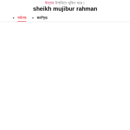
উত্তম
উপাধিতে ভূষিত করে।
sheikh mujibur rahman
সর্বশেষ
জনপ্রিয়