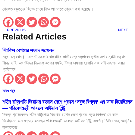
গ্রেফতারকৃতদের রিমান্ড শেষে বিজ্ঞ আদালতে প্রেরণ করা হয়েছে।
PREVIOUS
NEXT
Related Articles
বিলকিস বেগমের সংবাদ সম্মেলন
মঞ্জুর: শুক্রবার (৭ আগস্ট ২০২৬) রাজধানীর জাতীয় প্রেসক্লাবের তৃতীয় তলায় স্বামী হত্যার
বিচার দাবি, আসামিদের বিরুদ্ধে হত্যার হুমকি, মিথ্যা মামলায় হয়রানি এবং বাড়িঘরছাড়া করার
প্রতিবাদে
আরও পড়ুন
শহীদ রাষ্ট্রপতি জিয়াউর রহমান দেশে প্রথম ‘সবুজ বিপ্লব’ এর ডাক দিয়েছিলেন
— পরিবেশমন্ত্রী আবদুল আউয়াল মিন্টু
নিজস্ব প্রতিবেদকঃ শহীদ রাষ্ট্রপতি জিয়াউর রহমান দেশে প্রথম ‘সবুজ বিপ্লব’ এর ডাক
দিয়েছিলেন বলে মন্তব্য করেছেন পরিবেশমন্ত্রী আবদুল আউয়াল মিন্টু, এমপি। তিনি বলেন, আধুনিক
বাংলাদেশের