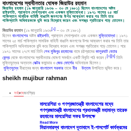
বাংলাদেশের স্বাধীনতার ঘোষক জিয়াউর রহমান
জিয়াউর রহমান (১৯ জানুয়ারি ১৯৩৬ – ৩০ মে ১৯৮১) ছিলেন বাংলাদেশের অষ্টম
রাষ্ট্রপতি, প্রাক্তন সেনাপ্রধান এবং একজন মুক্তিযোদ্ধা। ১৯৭১ সালের ২৫ মার্চ
পাকিস্তান সামরিক বাহিনী বাঙালি জনগণের উপর আক্রমণ করার পর তিনি তার
পাকিস্তানি অধিনায়ককে বন্দি করে বিদ্রোহ করেন এবং সশস্ত্র প্রতিরোধ গড়ে তোলেন।
[
২
]
জিয়াউর রহমান
(১৯ জানুয়ারি ১৯৩৬
– ৩০ মে ১৯৮১)
ছিলেন
বাংলাদেশের
অষ্টম
রাষ্ট্রপতি
, প্রাক্তন সেনাপ্রধান এবং একজন
মুক্তিযোদ্ধা
। ১৯৭১
সালের ২৫ মার্চ পাকিস্তান সামরিক বাহিনী বাঙালি জনগণের উপর আক্রমণ করার পর তিনি তার
পাকিস্তানি অধিনায়ককে বন্দি করে বিদ্রোহ করেন এবং সশস্ত্র প্রতিরোধ গড়ে তোলেন। পরে
১৯৭১ সালের ২৭শে মার্চ তিনি
শেখ মুজিবুর রহমানের
নামে চট্টগ্রামের
কালুরঘাট বেতার
[
৩
]
[
৪
]
কেন্দ্র
থেকে বাংলাদেশের স্বাধীনতার ঘোষণা সমর্থনে একটি বিবৃতি পাঠ করেন।
তিনি
মুক্তিযুদ্ধের অন্যতম
সেক্টর
কমান্ডার ও
জেড ফোর্সের
অধিনায়ক ছিলেন।
মুক্তিযুদ্ধে
বীরত্বের জন্য
বাংলাদেশ সরকার
তাকে
বীর উত্তম
উপাধিতে ভূষিত করে।
sheikh mujibur rahman
সর্বশেষ
জনপ্রিয়
মালয়েশিয়া ও গণপ্রজাতন্ত্রী বাংলাদেশের মধ্যে
গণপ্রজাতন্ত্রী বাংলাদেশের প্রধানমন্ত্রী মহামান্য তারেক
রহমানের মালয়েশিয়া সফর উপলক্ষে
Read More
মিয়ানমারস্থ বাংলাদেশ দূতাবাসে ই-পাসপোর্ট কার্যক্রমের