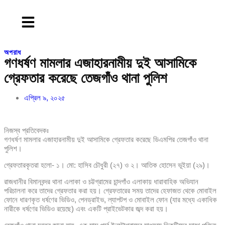
অপরাধ
গণধর্ষণ মামলার এজাহারনামীয় দুই আসামিকে
গ্রেফতার করেছে তেজগাঁও থানা পুলিশ
এপ্রিল ৯, ২০২৫
নিজস্ব প্রতিবেদকঃ
গণধর্ষণ মামলার এজাহারনামীয় দুই আসামিকে গ্রেফতার করেছে ডিএমপির তেজগাঁও থানা
পুলিশ।
গ্রেফতারকৃতরা হলো- ১। মো: হাসিব চৌধুরী (২৭) ও ২। আতিক হোসেন ভূইয়া (২৯)।
রাজধানীর বিমানবন্দর থানা এলাকা ও চট্টগ্রামের চান্দগাঁও এলাকায় ধারাবাহিক অভিযান
পরিচালনা করে তাদের গ্রেফতার করা হয়। গ্রেফতারের সময় তাদের হেফাজত থেকে মোবাইল
ফোনে ধারণকৃত ধর্ষণের ভিডিও, পেনড্রাইভ, ল্যাপটপ ও মোবাইল ফোন (যার মধ্যে একাধিক
নারীকে ধর্ষণের ভিডিও রয়েছে) এবং একটি প্রাইভেটকার জব্দ করা হয়।