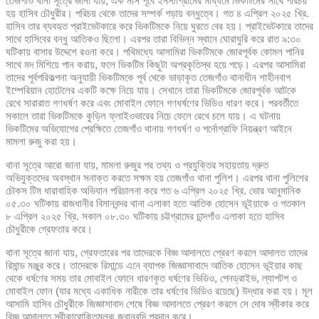
তেজগাঁও থানা সূত্রে জানা যায়, এক মাস পূর্বে ইনস্টাগ্রামের মাধ্যমে ভিকটিমের সাথে পরিচয়
হয় হাসিব চৌধুরীর। পরিচয় থেকে তাদের সম্পর্ক গড়ায় বন্ধুত্বে। গত ৪ এপ্রিল ২০২৫ খ্রি.
হাসিব তার ব্যবহৃত প্রাইভেটকারে করে ভিকটিমকে নিয়ে ঘুরতে বের হয়। প্রাইভেটকারে তাদের
সাথে হাসিবের বন্ধু আতিকও ছিলো। এরপর তারা বিভিন্ন স্থানে ঘোরাঘুরি করে রাত ৯:৩০
ঘটিকায় বাসার উদ্দেশে রওনা করে। পথিমধ্যে আসামিরা ভিকটিমকে জোরপূর্বক কোমল পানির
সাথে মদ মিশিয়ে পান করায়, ফলে ভিকটিম কিছুটা অপ্রকৃতিস্থ হয়ে পড়ে। এরপর আসামিরা
তাদের পূর্বপরিকল্পনা অনুযায়ী ভিকটিমকে পূর্ব থেকে ভাড়াকৃত তেজগাঁও থানাধীন শাহীনবাগ
ইম্পেরিয়ান হোটেলের একটি কক্ষে নিয়ে যায়। সেখানে তারা ভিকটিমকে জোরপূর্বক আটকে
রেখে সারারাত গণধর্ষণ করে এবং মোবাইল ফোনে গণধর্ষণের ভিডিও ধারণ করে। পরবর্তীতে
সকালে তারা ভিকটিমকে কুড়িল ফ্লাইওভারের নিচে ফেলে রেখে চলে যায়। এ ঘটনায়
ভিকটিমের অভিযোগের প্রেক্ষিতে তেজগাঁও থানায় গণধর্ষণ ও পর্নোগ্রাফি নিয়ন্ত্রণ আইনে
মামলা রুজু করা হয়।
থানা সূত্রে আরো জানা যায়, মামলা রুজুর পর তথ্য ও প্রযুক্তির সহায়তায় দ্রুত
অভিযুক্তদের অবস্থান সনাক্ত করতে সক্ষম হয় তেজগাঁও থানা পুলিশ। এরপর থানা পুলিশের
চৌকস টিম ধারাবাহিক অভিযান পরিচালনা করে গত ৬ এপ্রিল ২০২৫ খ্রি. ভোর আনুমানিক
০৫.৩০ ঘটিকায় রাজধানীর বিমানবন্দর থানা এলাকা হতে আতিক হোসেন ভূইয়াকে ও গতকাল
৮ এপ্রিল ২০২৫ খ্রি. সকাল ০৮.৩০ ঘটিকায় চট্টগ্রামের চান্দগাঁও এলাকা হতে হাসিব
চৌধুরীকে গ্রেফতার করে।
থানা সূত্রে জানা যায়, গ্রেফতারের পর তাদেরকে বিজ্ঞ আদালতে প্রেরণ করলে আদালত তাদের
রিমান্ড মঞ্জুর করে। তাদেরকে রিমান্ডে এনে ব্যাপক জিজ্ঞাসাবাদে আতিক হোসেন ভূইয়ার কাছ
থেকে ধর্ষণের সময় তার মোবাইল ফোনে ধারণকৃত ধর্ষণের ভিডিও, পেনড্রাইভ, ল্যাপটপ ও
মোবাইল ফোন (যার মধ্যে একাধিক নারীকে তার ধর্ষণের ভিডিও রয়েছে) উদ্ধার করা হয়। মূল
আসামি হাসিব চৌধুরীকে জিজ্ঞাসাবাদ শেষে বিজ্ঞ আদালতে প্রেরণ করলে সে দোষ স্বীকার করে
বিজ্ঞ আদালতে স্বীকারোক্তিমূলক জবানবন্দি প্রদান করে।