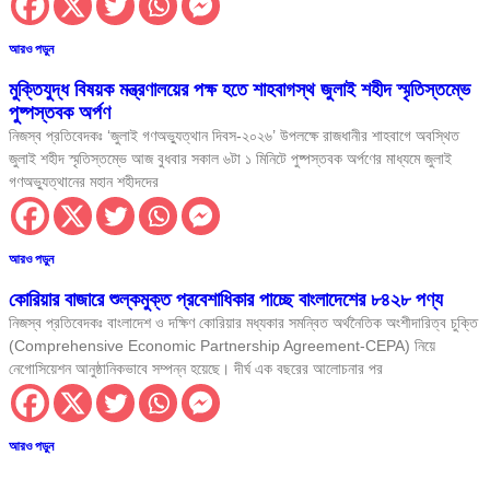
আরও পড়ুন
মুক্তিযুদ্ধ বিষয়ক মন্ত্রণালয়ের পক্ষ হতে শাহবাগস্থ জুলাই শহীদ স্মৃতিস্তম্ভে
পুষ্পস্তবক অর্পণ
নিজস্ব প্রতিবেদকঃ ‘জুলাই গণঅভ্যুত্থান দিবস-২০২৬’ উপলক্ষে রাজধানীর শাহবাগে অবস্থিত
জুলাই শহীদ স্মৃতিস্তম্ভে আজ বুধবার সকাল ৬টা ১ মিনিটে পুষ্পস্তবক অর্পণের মাধ্যমে জুলাই
গণঅভ্যুত্থানের মহান শহীদদের
আরও পড়ুন
কোরিয়ার বাজারে শুল্কমুক্ত প্রবেশাধিকার পাচ্ছে বাংলাদেশের ৮৪২৮ পণ্য
নিজস্ব প্রতিবেদকঃ বাংলাদেশ ও দক্ষিণ কোরিয়ার মধ্যকার সমন্বিত অর্থনৈতিক অংশীদারিত্ব চুক্তি
(Comprehensive Economic Partnership Agreement-CEPA) নিয়ে
নেগোসিয়েশন আনুষ্ঠানিকভাবে সম্পন্ন হয়েছে। দীর্ঘ এক বছরের আলোচনার পর
আরও পড়ুন