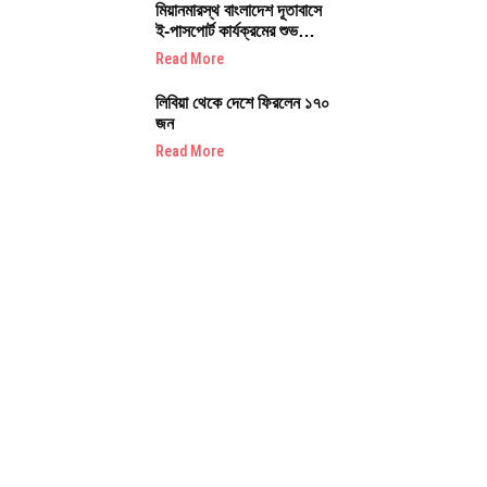
উপলক্ষে
মিয়ানমারস্থ বাংলাদেশ দূতাবাসে
ই-পাসপোর্ট কার্যক্রমের শুভ
উদ্বোধন
Read More
লিবিয়া থেকে দেশে ফিরলেন ১৭০
জন
Read More
াণ মন্ত্রণালয়
Browse Now