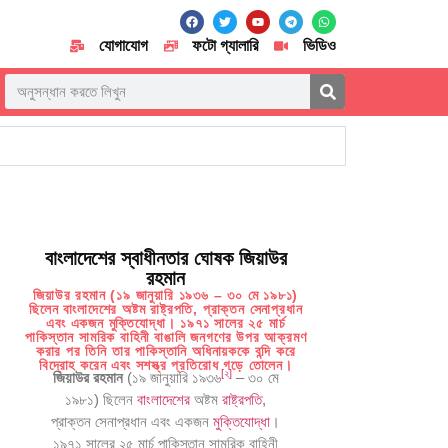
যোগাযোগ
ফটো গ্যালারি
ভিডিও
বাংলাদেশের স্বাধীনতার ঘোষক জিয়াউর
রহমান
জিয়াউর রহমান (১৯ জানুয়ারি ১৯৩৬ – ৩০ মে ১৯৮১)
ছিলেন বাংলাদেশের অষ্টম রাষ্ট্রপতি, প্রাক্তন সেনাপ্রধান
এবং একজন মুক্তিযোদ্ধা। ১৯৭১ সালের ২৫ মার্চ
পাকিস্তান সামরিক বাহিনী বাঙালি জনগণের উপর আক্রমণ
করার পর তিনি তার পাকিস্তানি অধিনায়ককে বন্দি করে
বিদ্রোহ করেন এবং সশস্ত্র প্রতিরোধ গড়ে তোলেন।
[
২
]
জিয়াউর রহমান
(১৯ জানুয়ারি ১৯৩৬
– ৩০ মে
১৯৮১) ছিলেন
বাংলাদেশের
অষ্টম
রাষ্ট্রপতি
,
প্রাক্তন সেনাপ্রধান এবং একজন
মুক্তিযোদ্ধা
।
১৯৭১ সালের ২৫ মার্চ পাকিস্তান সামরিক বাহিনী