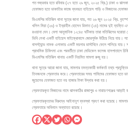
গত শুক্রবার হতে রবিবার (২৭ হতে ২৯ জুন, ২০২৫ খ্রি.) ঢাকা ও ঝাল
ওয়ার্ল্ড মিডিয়া পারফরমেন্স অ্যাওয়ার্ড ২০২৬
হেফাজত হতে ডাকাতির কাজে ব্যবহৃত হাইয়েস গাড়ি ও মিজানের হেফাজ
হোটেলে অনৈতিক ব্যবসায়ী থেকে স্প্যা ব্যবসায়ী নুর ই
ডিএমপির মতিঝিল থানা সূত্রে জানা যায়, গত ২৬ জুন ২০২৫ খ্রি. বৃহস্প
খলিল মিয়া (২৬) ও ইব্রাহীম হোসেন রিফাত (২৪) নামের দুই ব্যক্তি এক
ধর্ম যার যার, রাষ্ট্র সবার – প্রধানমন্ত্রীর এই ঘোষণাই 
রওয়ানা দেন। বেলা আনুমানিক ১২:৪৫ ঘটিকায় তারা মতিঝিলের ঘরোয়া হো
ডিবি লেখা একটি হাইয়েস মাইক্রোবাসে জোরপূর্বক উঠিয়ে নিয়ে যায়। পরে 
শুল্ক-কর ফাঁকি দিয়ে আনা ৬৫ লাখ টাকা মূল্যের বিদেশি
বাসস্ট্যান্ড নামক এলাকায় একটি ময়লার ডাস্টবিনে ফেলে পালিয়ে যায়। 
প্রাথমিক চিকিৎসা এবং পরবর্তীতে ঢাকা মেডিকেল কলেজ হাসপাতালে চিক
বিশ্ব মানবপাচার বিরোধী দিবসের জাতীয় সংলাপে স্বরাষ্ট্র
ডিএমপির মতিঝিল থানায় একটি নিয়মিত মামলা রুজু হয়।
হাসপাতালে দালাল চক্রের অপতৎপরতা স্থায়ীভাবে বন্ধ কর
থানা সূত্রে আরো জানা যায়, মামলার তদন্তকারী কর্মকর্তা তথ্য প্রযুক
গুজবে কান নয়, তথ্য যাচাই করে সংবাদ প্রকাশ করু
তিনজনকে গ্রেফতার করে। গ্রেফতারের সময় শামিমের হেফাজত হতে ডাক
জুয়েলের হেফাজত হতে নয় হাজার টাকা উদ্ধার করা হয়।
বন্দর অবকাঠামো উন্নয়নে কাতার সরকারকে বিনিয়োগের 
গ্রেফতারকৃত মিজানের নামে ঝালকাঠির রাজাপুর ও নারায়ণগঞ্জের আড়াই 
জুলাই শহীদদের গেজেট ও কবর সংরক্ষণে দ্রুত ব্যবস্থা 
গ্রেফতারকৃতদের বিরুদ্ধে আইনানুগ ব্যবস্থা গ্রহণ করা হয়েছে। মামলার 
গ্রেফতারে অভিযান অব্যাহত রয়েছে।
নারী নেতৃত্ব এবং টেকসই অর্থনৈতিক প্রবৃদ্ধি ত্বরা
বর্ণাঢ্য আয়োজনে ‘ছোটদের পত্রিকা কানামাছি’র ২০তম প্