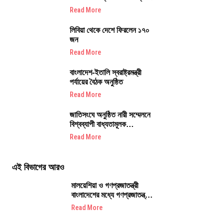
Read More
লিবিয়া থেকে দেশে ফিরলেন ১৭০
জন
Read More
বাংলাদেশ-ইতালি স্বরাষ্ট্রমন্ত্রী
পর্যায়ের বৈঠক অনুষ্ঠিত
Read More
জাতিসংঘে অনুষ্ঠিত নারী সম্মেলনে
বিশ্বব্যাপী বাধ্যতামূলক
জেড এম জাহিদ হোসেন
জবাবদিহিতাপূর্ণ ফোরাম গঠনের
Read More
আহ্বান জানান_শারমীন এস
মুরশিদ।
এই বিভাগের আরও
মালয়েশিয়া ও গণপ্রজাতন্ত্রী
বাংলাদেশের মধ্যে গণপ্রজাতন্ত্রী
বাংলাদেশের প্রধানমন্ত্রী মহামান্য
Read More
তারেক রহমানের মালয়েশিয়া সফর