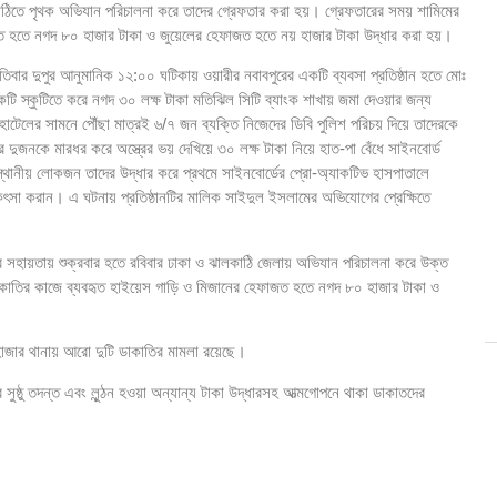
কাঠিতে পৃথক অভিযান পরিচালনা করে তাদের গ্রেফতার করা হয়। গ্রেফতারের সময় শামিমের
ত হতে নগদ ৮০ হাজার টাকা ও জুয়েলের হেফাজত হতে নয় হাজার টাকা উদ্ধার করা হয়।
সলাম
তিবার দুপুর আনুমানিক ১২:০০ ঘটিকায় ওয়ারীর নবাবপুরের একটি ব্যবসা প্রতিষ্ঠান হতে মোঃ
টি স্কুটিতে করে নগদ ৩০ লক্ষ টাকা মতিঝিল সিটি ব্যাংক শাখায় জমা দেওয়ার জন্য
সকল সম্প্রীতির ভিত্তিভূমি তথ্যমন্ত্রী
টেলের সামনে পৌঁছা মাত্রই ৬/৭ জন ব্যক্তি নিজেদের ডিবি পুলিশ পরিচয় দিয়ে তাদেরকে
দুজনকে মারধর করে অস্ত্রের ভয় দেখিয়ে ৩০ লক্ষ টাকা নিয়ে হাত-পা বেঁধে সাইনবোর্ড
 সিগারেট চট্টগ্রাম বিমানবন্দরে আটক
স্থানীয় লোকজন তাদের উদ্ধার করে প্রথমে সাইনবোর্ডের প্রো-অ্যাকটিভ হাসপাতালে
িৎসা করান। এ ঘটনায় প্রতিষ্ঠানটির মালিক সাইদুল ইসলামের অভিযোগের প্রেক্ষিতে
মন্ত্রী
া হবে ….স্বাস্থ্যমন্ত্রী
্তির সহায়তায় শুক্রবার হতে রবিবার ঢাকা ও ঝালকাঠি জেলায় অভিযান পরিচালনা করে উক্ত
ন — ফকির মাহবুব আনাম
াতির কাজে ব্যবহৃত হাইয়েস গাড়ি ও মিজানের হেফাজত হতে নগদ ৮০ হাজার টাকা ও
আহ্বান নৌপরিবহন মন্ত্রীর
হাজার থানায় আরো দুটি ডাকাতির মামলা রয়েছে।
নেওয়া হবে: প্রতিমন্ত্রী ইশরাক
সুষ্ঠু তদন্ত এবং লুন্ঠন হওয়া অন্যান্য টাকা উদ্ধারসহ আত্মগোপনে থাকা ডাকাতদের
ন্বিত করতে জেবিসিসআই-এর উদ্যোগে ‘জাপান–বাংলাদেশ বিজনেস উইমেন কনফারেন্স’ অনুষ্ঠিত
রতিষ্ঠাবার্ষিকী উদযাপন