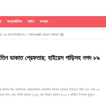
া
আন্তর্জাতিক
আইন
অপরাধ
্লব’ এর ডাক দিয়েছিলেন— পরিবেশমন্ত্রী আবদুল আউয়াল মিন্টু
লাই শহীদ স্মৃতিস্তম্ভে পুষ্পস্তবক অর্পণ
লাদেশের ৮৪২৮ পণ্য
য় তিন ডাকাত গ্রেফতার; হাইয়েস গাড়িসহ নগদ ৮৯
িলবে টেকসই সমাধান: স্থানীয় সরকার মন্ত্রী
জীবিকা নিশ্চিত হবে
আহ্বান বেসামরিক বিমান পরিবহন ও পর্যটন মন্ত্রীর
াতির ঘটনায় তিন ডাকাতকে গ্রেফতারসহ ডাকাতির ঘটনায় ব্যবহৃত হাইয়েস গাড়ি এবং নগদ ৮৯
জ করার আহ্বান স্বরাষ্ট্রমন্ত্রীর
ৃতদের নাম- মোঃ শামিম রহমান (২৯), মোঃ মিজান রহমান (৫১) ও রবিউল ইসলাম জুয়েল