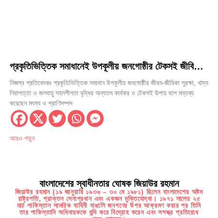
প্রকৃতিভিত্তিক সমাধানেই উপকূলীয় জনগোষ্ঠীর টেকসই জীবিকা
নিশ্চিত হবে
নিজস্ব প্রতিবেদকঃ প্রকৃতিভিত্তিক সমাধান উপকূলীয় জনগোষ্ঠীর জীবন-জীবিকা সুরক্ষা, খাদ্য
নিরাপত্তা ও জলবায়ু সহনশীলতা বৃদ্ধির অন্যতম কার্যকর ও টেকসই উপায় বলে মন্তব্য
করেছেন মৎস্য ও প্রাণিসম্পদ
আরও পড়ুন
বাংলাদেশের স্বাধীনতার ঘোষক জিয়াউর রহমান
জিয়াউর রহমান (১৯ জানুয়ারি ১৯৩৬ – ৩০ মে ১৯৮১) ছিলেন বাংলাদেশের অষ্টম
রাষ্ট্রপতি, প্রাক্তন সেনাপ্রধান এবং একজন মুক্তিযোদ্ধা। ১৯৭১ সালের ২৫
মার্চ পাকিস্তান সামরিক বাহিনী বাঙালি জনগণের উপর আক্রমণ করার পর তিনি
তার পাকিস্তানি অধিনায়ককে বন্দি করে বিদ্রোহ করেন এবং সশস্ত্র প্রতিরোধ