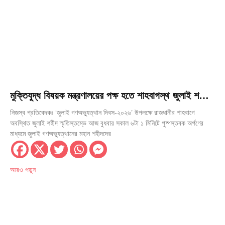
মুক্তিযুদ্ধ বিষয়ক মন্ত্রণালয়ের পক্ষ হতে শাহবাগস্থ জুলাই শহীদ
স্মৃতিস্তম্ভে পুষ্পস্তবক অর্পণ
নিজস্ব প্রতিবেদকঃ ‘জুলাই গণঅভ্যুত্থান দিবস-২০২৬’ উপলক্ষে রাজধানীর শাহবাগে
অবস্থিত জুলাই শহীদ স্মৃতিস্তম্ভে আজ বুধবার সকাল ৬টা ১ মিনিটে পুষ্পস্তবক অর্পণের
মাধ্যমে জুলাই গণঅভ্যুত্থানের মহান শহীদদের
আরও পড়ুন