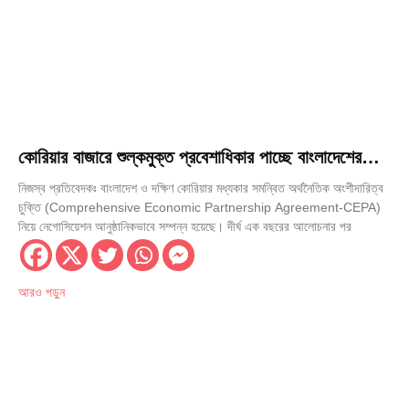
কোরিয়ার বাজারে শুল্কমুক্ত প্রবেশাধিকার পাচ্ছে বাংলাদেশের
৮৪২৮ পণ্য
নিজস্ব প্রতিবেদকঃ বাংলাদেশ ও দক্ষিণ কোরিয়ার মধ্যকার সমন্বিত অর্থনৈতিক অংশীদারিত্ব
চুক্তি (Comprehensive Economic Partnership Agreement-CEPA)
নিয়ে নেগোসিয়েশন আনুষ্ঠানিকভাবে সম্পন্ন হয়েছে। দীর্ঘ এক বছরের আলোচনার পর
আরও পড়ুন