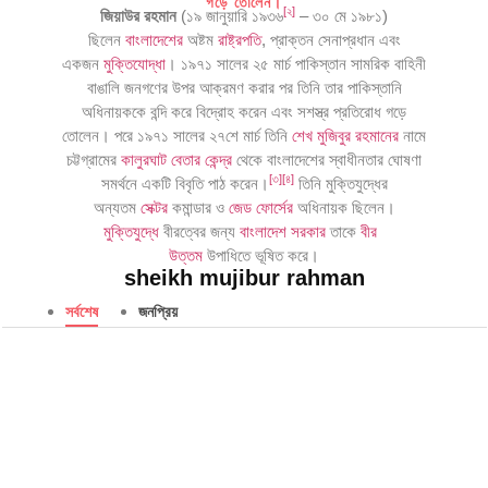
গড়ে তোলেন।
[
২
]
জিয়াউর রহমান
(১৯ জানুয়ারি ১৯৩৬
– ৩০ মে ১৯৮১)
ছিলেন
বাংলাদেশের
অষ্টম
রাষ্ট্রপতি
, প্রাক্তন সেনাপ্রধান এবং
একজন
মুক্তিযোদ্ধা
। ১৯৭১ সালের ২৫ মার্চ পাকিস্তান সামরিক বাহিনী
বাঙালি জনগণের উপর আক্রমণ করার পর তিনি তার পাকিস্তানি
অধিনায়ককে বন্দি করে বিদ্রোহ করেন এবং সশস্ত্র প্রতিরোধ গড়ে
তোলেন। পরে ১৯৭১ সালের ২৭শে মার্চ তিনি
শেখ মুজিবুর রহমানের
নামে
চট্টগ্রামের
কালুরঘাট বেতার কেন্দ্র
থেকে বাংলাদেশের স্বাধীনতার ঘোষণা
[
৩
]
[
৪
]
সমর্থনে একটি বিবৃতি পাঠ করেন।
তিনি মুক্তিযুদ্ধের
অন্যতম
সেক্টর
কমান্ডার ও
জেড ফোর্সের
অধিনায়ক ছিলেন।
মুক্তিযুদ্ধে
বীরত্বের জন্য
বাংলাদেশ সরকার
তাকে
বীর
উত্তম
উপাধিতে ভূষিত করে।
sheikh mujibur rahman
সর্বশেষ
জনপ্রিয়