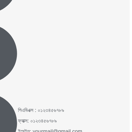
পিএবিএক্স : ০১২৩৪৫৬৭৮৯
ফ্যাক্স: ০১২৩৪৫৬৭৮৯
ইমেইল: yourmail@gmail.com