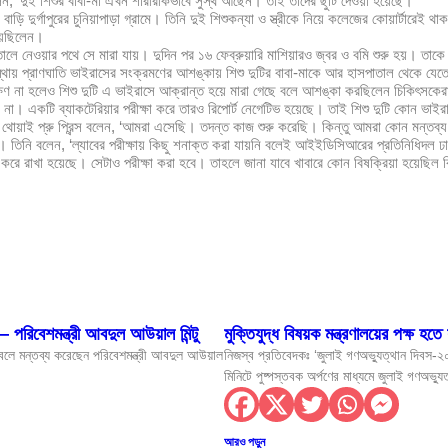
ন, ‘দুই শিশুর বাবা-মা এখন শারীরীকভাবে সুস্থ আছেন। তাই তাদের ছুটি দেওয়া হয়েছে।’
ড়ি দুর্গাপুরের চুনিয়াপাড়া গ্রামে। তিনি দুই শিশুকন্যা ও স্ত্রীকে নিয়ে কলেজের কোয়ার্টারেই 
িয়েছিলেন।
ালে নেওয়ার পথে সে মারা যায়। দুদিন পর ১৬ ফেব্রুয়ারি মাশিয়ারও জ্বর ও বমি শুরু হয়। তাকে উ
বস্থায় প্রাণঘাতি ভাইরাসের সংক্রমণের আশঙ্কায় শিশু দুটির বাবা-মাকে আর হাসপাতাল থেকে 
 না হলেও শিশু দুটি এ ভাইরাসে আক্রান্ত হয়ে মারা গেছে বলে আশঙ্কা করছিলেন চিকিৎসকেরা। 
সলাম
ন না। একটি ব্যাকটেরিয়ার পরীক্ষা করে তারও রিপোর্ট নেগেটিভ হয়েছে। তাই শিশু দুটি কোন ভাই
ই প্রু প্রিন্স বলেন, ‘আমরা এসেছি। তদন্ত কাজ শুরু করেছি। কিন্তু আমরা কোন মন্তব্য 
সকল সম্প্রীতির ভিত্তিভূমি তথ্যমন্ত্রী
। তিনি বলেন, ‘ল্যাবের পরীক্ষায় কিছু শনাক্ত করা যায়নি বলেই আইইডিসিআরের প্রতিনিধিদল
রহ করে রাখা হয়েছে। সেটাও পরীক্ষা করা হবে। তাহলে জানা যাবে খাবারে কোন বিষক্রিয়া হয়েছিল
 সিগারেট চট্টগ্রাম বিমানবন্দরে আটক
মন্ত্রী
া হবে ….স্বাস্থ্যমন্ত্রী
ন — ফকির মাহবুব আনাম
 পরিবেশমন্ত্রী আবদুল আউয়াল মিন্টু
মুক্তিযুদ্ধ বিষয়ক মন্ত্রণালয়ের পক্ষ হত
আহ্বান নৌপরিবহন মন্ত্রীর
 বলে মন্তব্য করেছেন পরিবেশমন্ত্রী আবদুল আউয়াল
নিজস্ব প্রতিবেদকঃ ‘জুলাই গণঅভ্যুত্থান দিবস-২
মিনিটে পুষ্পস্তবক অর্পণের মাধ্যমে জুলাই গণঅভ্য
নেওয়া হবে: প্রতিমন্ত্রী ইশরাক
ন্বিত করতে জেবিসিসআই-এর উদ্যোগে ‘জাপান–বাংলাদেশ বিজনেস উইমেন কনফারেন্স’ অনুষ্ঠিত
আরও পড়ুন