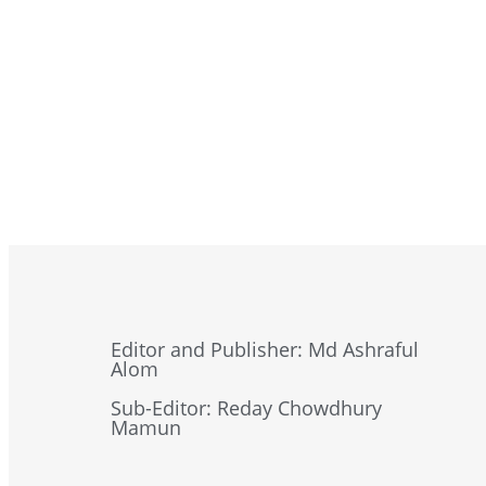
দেশের অর্থনৈতিক অগ্রগতিতে বীমা খাত গুরুত্বপূর্ণ ভূমি
জাতীয় জাদুঘরে জাপানি স্থপতি তাদাও আন্দোর নকশায় ত
এয়ারপোর্টের অকশন ডিপার্টমেন্টের ম্যানেজার পরিচয়ে
Browse Now
মহিলা ও শিশু বিষয়ক এবং সমাজকল্যাণ মন্ত্রীর সাথে যু
স্বরাষ্ট্রমন্ত্রীর সঙ্গে জাতিসংঘের আন্ডার সেক্রেটারি জে
শিল্প মন্ত্রীর পাঁচ দিনব্যাপী বিসিক বর্ষা মেলার উদ্বোধন
বাজার মনিটরিং কার্যক্রমকে আরও সমন্বিত ও প্রযুক্তিন
ইউএন-কপস’ সম্মেলনে অংশ নিতে নিউইয়র্ক যাচ্ছেন স্বরাষ্
Editor and Publisher: Md Ashraful
Alom
মোহাম্মদ তমিজ উদ্দিনকে উপদেষ্টা করে ঢাকা-১৯-এ জ
Sub-Editor: Reday Chowdhury
Mamun
শিক্ষা এবং প্রাথমিক ও গণশিক্ষা মন্ত্রী ড. আ ন ম এ
নতুন কুঁড়ি স্পোর্টস-এর ২য় আসর সফল করতে যুব ও ক্রীড