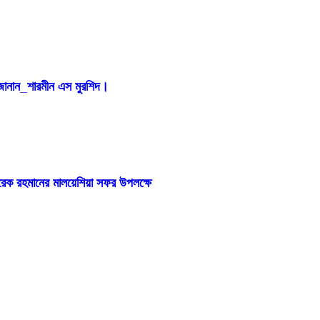
ান জানান_শারমীন এস মুরশিদ।
 তারেক রহমানের মালয়েশিয়া সফর উপলক্ষে
াণ মন্ত্রণালয়