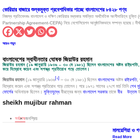
বর্ণাঢ্য আয়োজনে ‘ছোটদের পত্রিকা কানামাছি’র ২০তম প্
কোরিয়ার বাজারে শুল্কমুক্ত প্রবেশাধিকার পাচ্ছে বাংলাদেশের ৮৪২৮ পণ্য
নিজস্ব প্রতিবেদকঃ বাংলাদেশ ও দক্ষিণ কোরিয়ার মধ্যকার সমন্বিত অর্থনৈতিক অংশীদারিত্ব
গণতন্ত্র শক্তিশালীকরণ ও অর্থনৈতিক পুনর্গঠনে কাজ কর
Partnership Agreement-CEPA) নিয়ে নেগোসিয়েশন আনুষ্ঠানিকভাবে সম্পন্ন হয়েছে। দীর
বিশ্ব পর্যটন দিবস উদযাপনে দেশব্যাপী ব্যাপক কর্মসূচি
নারীর ক্ষমতায়নে ফ্যামিলি কার্ড,মোঃরফিকুল ইসলাম
আরও পড়ুন
১৪ হাজার ৪১ কোটি টাকার ০৮ (আট) প্রকল্প একনেক
বাংলাদেশের স্বাধীনতার ঘোষক জিয়াউর রহমান
জিয়াউর রহমান (১৯ জানুয়ারি ১৯৩৬ – ৩০ মে ১৯৮১) ছিলেন বাংলাদেশের অষ্টম রাষ্ট্রপত
বাংলাদেশি জাতীয়তাবাদের দর্শনই আমাদের অন্তর্ভুক্তিমূ
করে বিদ্রোহ করেন এবং সশস্ত্র প্রতিরোধ গড়ে তোলেন।
[
২
]
পিলখানাস্থ বিজিবি সদর দপ্তর পরিদর্শন করলেন মাননীয় স্ব
জিয়াউর রহমান
(১৯ জানুয়ারি ১৯৩৬
– ৩০ মে ১৯৮১) ছিলেন
বাংলাদেশের
অষ্টম
রাষ্ট্রপতি
,
বিদ্রোহ করেন এবং সশস্ত্র প্রতিরোধ গড়ে তোলেন। পরে ১৯৭১ সালের ২৭শে মার্চ তিনি
শেখ মু
ফোর্সের
অধিনায়ক ছিলেন।
মুক্তিযুদ্ধে
বীরত্বের জন্য
তরুণ ছেলে-মেয়েদের চরিত্র গঠন ও শারীরিক বিকাশে খেল
বাংলাদেশ সরকার
তাকে
বীর উত্তম
উ
sheikh mujibur rahman
সাংবাদিক সুরক্ষা ও কল্যাণ ফাউন্ডেশন-এর জরুরি আলোচ
সমাজসেবা কর্মকর্তা আবু বক্কর সিদ্দীকের মৃত্যুতে সমাজ
সর্বশেষ
জনপ্রিয়
দায়বদ্ধতা থেকে কার্যকর প্রভাবের বার্তা দিয়ে অনুষ্
মালয়েশিয়া ও গ
Read More