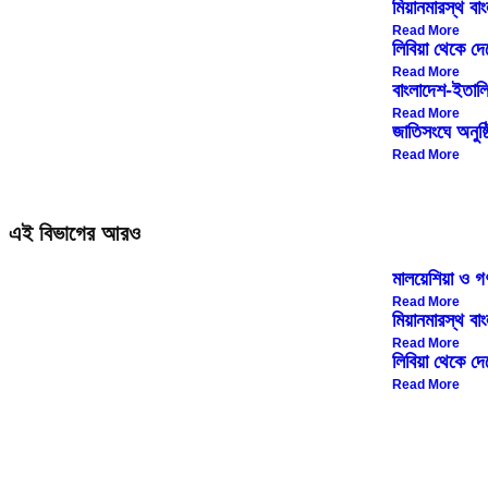
রোহিঙ্গা সংকট সমাধান থেকে বাণিজ্য সম্প্রসারণ—বাং
মিয়ানমারস্থ বা
Read More
লিবিয়া থেকে দ
বন্যাদুর্গত কৃষকদের সহায়তায় বীজ ও ভ্যাকসিন বিতরণে 
Read More
বাংলাদেশ-ইতালি স্
নারী বিষয়ক নবম ওআইসি মিনিস্ট্রিয়াল সম্মেলনে মহিলা 
Read More
জাতিসংঘে অনুষ্
বেসরকারি বিশ্ববিদ্যালয়ের কর মওকুফের অর্থ শিক্ষার গ
Read More
শুধু পাঠ্যবই নয়; নতুন শিক্ষাব্যবস্থায় আসছে শিক্ষক
নিরাপদ খাদ্য উৎপাদন নিশ্চিত করতে উৎস পর্যায় থেকেই 
এই বিভাগের আরও
নজরুল বর্ষের কর্মসূচি জনমুখী করার প্রত্যয়: শিল্পকলা
মালয়েশিয়া ও গ
Read More
সাবেক স্পিকার ব্যারিস্টার জমির উদ্দিন সরকার এর মৃত্য
মিয়ানমারস্থ বা
Read More
নারী বিষয়ক ৯ম ওআইসি মিনিস্ট্রিয়াল সম্মেলনে যোগ দ
লিবিয়া থেকে দ
Read More
নগর এলাকায় শিশু ও পরিবারের জন্য স্বাস্থ্যসেবার প্র
তথ্যমন্ত্রীর সাথে নেদারল্যান্ডসের রাষ্ট্রদূতের সৌজন্য সা
দেশী জাতের গবাদিপশু উন্নয়নে কার্যকর পদক্ষেপ নেওয়া হ