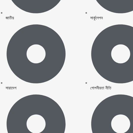
্রতিমন্ত্রী যাত্রীসেবা উন্নয়ন, নিরাপত্তা জোরদার ও অবকাঠামো রক্ষণাবেক্ষণে নির্দেশনা প্রদান
জাতীয়
সার্কুলেশন
রলেন আইজিপি
স্য গ্রেফতার :
স্ট্রেশন: যুব ও ক্রীড়া প্রতিমন্ত্রীর ঘোষণা
লক্ষ্যে পদক্ষেপ নেয়া হচ্ছে- স্বরাষ্ট্রমন্ত্রী
হয়নি- স্বরাষ্ট্রমন্ত্রী
সারাদেশ
গোপনীয়তা নীতি
দায়ীদের বিচার নিশ্চিত করা হবে: স্থানীয় সরকার মন্ত্রী
১০ জন গ্রেফতার
ন্ত্রীর সঙ্গে বাংলাদেশে নিযুক্ত ইতালির রাষ্ট্রদূত এর সৌজন্য সাক্ষাৎ
তন্ত্রী বাংলাদেশের প্রধানমন্ত্রী মহামান্য তারেক রহমানের মালয়েশিয়া সফর উপলক্ষে