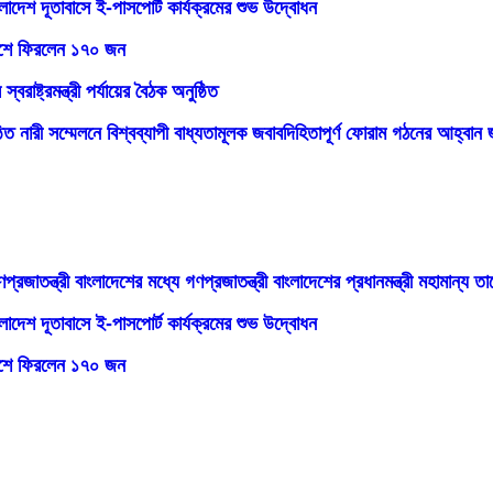
লাদেশের পাশে থাকার আশ্বাস চীনের
ংলাদেশ দূতাবাসে ই-পাসপোর্ট কার্যক্রমের শুভ উদ্বোধন
েশে ফিরলেন ১৭০ জন
অনিয়মে ‘জিরো টলারেন্স’ —-মৎস্য ও প্রাণিসম্পদ এবং কৃষিমন্ত্রী
বরাষ্ট্রমন্ত্রী পর্যায়ের বৈঠক অনুষ্ঠিত
ও শিশু বিষয়ক মন্ত্রী’র নেতৃত্বে বাংলাদেশ প্রতিনিধিদলের যোগদান
ঠিত নারী সম্মেলনে বিশ্বব্যাপী বাধ্যতামূলক জবাবদিহিতাপূর্ণ ফোরাম গঠনের আহ্ব
ুণগত মান ও গবেষণায় ব্যবহারের আহ্বান জানান অর্থ মন্ত্রী আমির খসরু মাহমুদ চৌধুরী
 গাইড, ওয়ার্কবুক, রেমিডিয়াল গাইড ও ভিডিও লেসন: ববি হাজ্জাজ
কীটনাশকের মান নিয়ন্ত্রণ জোরদার করতে হবে: কৃষিমন্ত্রী
 একাডেমিতে জমকালো ‘শিল্পী সম্মেলন’ ও মতবিনিময় সভা অনুষ্ঠিত
ণপ্রজাতন্ত্রী বাংলাদেশের মধ্যে গণপ্রজাতন্ত্রী বাংলাদেশের প্রধানমন্ত্রী মহামান্য
ুতে তথ্যমন্ত্রীর শোক
ংলাদেশ দূতাবাসে ই-পাসপোর্ট কার্যক্রমের শুভ উদ্বোধন
িতে বাংলাদেশের সমাজকল্যাণ এবং মহিলা ও শিশু বিষয়ক মন্ত্রীর ইসলামাবাদে আগমণ
েশে ফিরলেন ১৭০ জন
াপ্যতা জোরদারে ‘আলো ক্লিনিক’ মডেল সম্প্রসারণের সম্ভাবনা পর্যালোচনা করছে স্বাস্থ্য ও পরিবার কল্য
ক্ষাৎ
বে– মৎস্য ও প্রাণিসম্পদ প্রতিমন্ত্রী