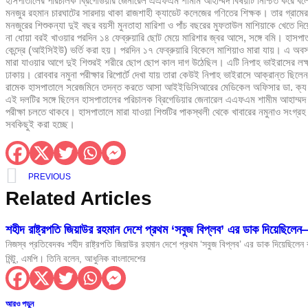
হাসপাতালের পরিচালক ব্রিগেডিয়ার জেনারেল এএফএম শামীম আহাম্মদ বিষয়টি নিশ্চিত করে বলে
মনজুর রহমান চারঘাটের সারদায় থাকা রাজশাহী ক্যাডেট কলেজের গণিতের শিক্ষক। তার গ্রামের বা
শিশুদের সুস্বাস্থ্যে মায়ের দুধের বিকল্প নেই: স্বাস্থ্যমন্ত্রী
মনজুরের শিশুকন্যা দুই বছর বয়সী মুনতাহা মারিশা ও পাঁচ বছরের মুফতাউল মাশিয়াকে খেতে দ
না ধোয়া বরই খাওয়ার পরদিন ১৪ ফেব্রুয়ারি ছোট মেয়ে মারিশার জ্বর আসে, সঙ্গে বমি। হাসপাত
ওয়ার্ল্ড মিডিয়া পারফরমেন্স অ্যাওয়ার্ড ২০২৬
কেন্দ্রে (আইসিইউ) ভর্তি করা হয়। পরদিন ১৭ ফেব্রুয়ারি বিকেলে মাশিয়াও মারা যায়। এ অ
মারা যাওয়ার আগে দুই শিশুরই শরীরে ছোপ ছোপ কাল দাগ উঠেছিল। এটি নিপাহ ভাইরাসের লক্ষণ
হোটেলে অনৈতিক ব্যবসায়ী থেকে স্প্যা ব্যবসায়ী নুর ই
ঢাকায়। রোববার নমুনা পরীক্ষার রিপোর্টে দেখা যায় তারা কেউই নিপাহ ভাইরাসে আক্রান্ত ছিলে
রামেক হাসপাতালে সরেজমিনে তদন্ত করতে আসা আইইডিসিআরের মেডিকেল অফিসার ডা. ক্য থোয়া
ধর্ম যার যার, রাষ্ট্র সবার – প্রধানমন্ত্রীর এই ঘোষণাই 
এই দলটির সঙ্গে ছিলেন হাসপাতালের পরিচালক ব্রিগেডিয়ার জেনারেল এএফএম শামীম আহাম্মদ
পরীক্ষা চলতে থাকবে। হাসপাতালে মারা যাওয়া শিশুটির পাকস্থলী থেকে খাবারের নমুনাও সংগ্
সবকিছুই করা হচ্ছে।
শুল্ক-কর ফাঁকি দিয়ে আনা ৬৫ লাখ টাকা মূল্যের বিদেশি
বিশ্ব মানবপাচার বিরোধী দিবসের জাতীয় সংলাপে স্বরাষ্ট্র
PREVIOUS
হাসপাতালে দালাল চক্রের অপতৎপরতা স্থায়ীভাবে বন্ধ কর
Related Articles
গুজবে কান নয়, তথ্য যাচাই করে সংবাদ প্রকাশ করু
শহীদ রাষ্ট্রপতি জিয়াউর রহমান দেশে প্রথম ‘সবুজ বিপ্লব’ এর ডাক দিয়েছিলেন—
বন্দর অবকাঠামো উন্নয়নে কাতার সরকারকে বিনিয়োগের 
নিজস্ব প্রতিবেদকঃ শহীদ রাষ্ট্রপতি জিয়াউর রহমান দেশে প্রথম ‘সবুজ বিপ্লব’ এর ডাক দিয়েছিলেন
মিন্টু, এমপি। তিনি বলেন, আধুনিক বাংলাদেশের
জুলাই শহীদদের গেজেট ও কবর সংরক্ষণে দ্রুত ব্যবস্থা 
নারী নেতৃত্ব এবং টেকসই অর্থনৈতিক প্রবৃদ্ধি ত্বরা
আরও পড়ুন