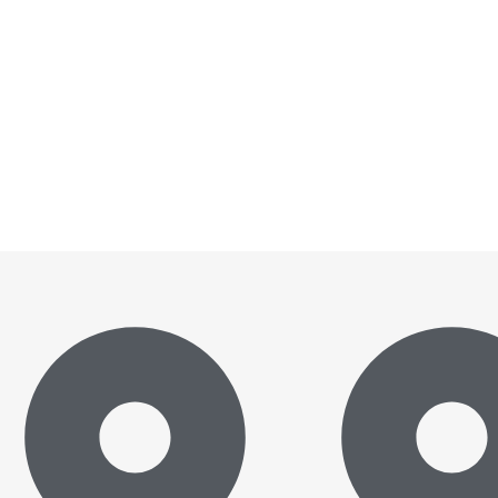
কা রাখতে পারে: তথ্যমন্ত্রী
ৈরি হচ্ছে আধুনিক শিশু গ্রন্থাগার: দ্রুত বাস্তবায়নে জাপানের জোরদার আশ্বাস
 প্রতারণা: সিআইডির অভিযানে প্রতারক চক্রের মূলহোতা গ্রেফতার
ক্তরাজ্যের হাইকমিশনারের সৌজন্য সাক্ষাৎ
নারেল জঁ-পিয়েরে লাক্রোয়ার দ্বিপাক্ষিক বৈঠক
ির্ভর করার ওপর গুরুত্ব বাণিজ্য সচিবের
ট্রমন্ত্রী
ুলাই-আগস্ট উদযাপন পরিষদ গঠন
হছানুল হক মিলন বলেছেন, আগামী দিনে শিক্ষকরা যাতে নির্বাচনে অংশগ্রহণ করতে না পারে, সেজন্য আইন
়া মন্ত্রণালয়ে জাতীয় কমিটির প্রস্তুতিমূলক সভা অনুষ্ঠিত