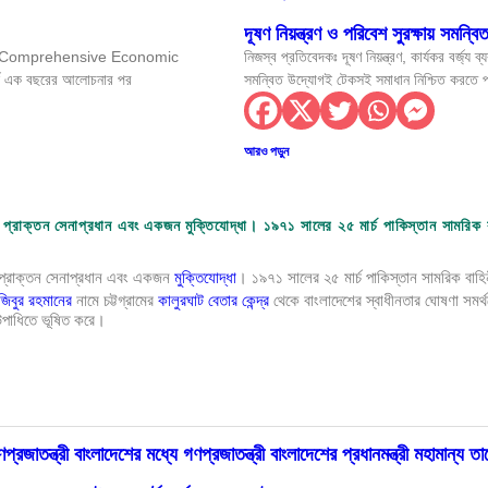
রতিষ্ঠাবার্ষিকী উদযাপন
দূষণ নিয়ন্ত্রণ ও পরিবেশ সুরক্ষায় সমন্ব
 চুক্তি (Comprehensive Economic
নিজস্ব প্রতিবেদকঃ দূষণ নিয়ন্ত্রণ, কার্যকর বর্জ্য ব
ছে সরকার: স্থানীয় সরকার মন্ত্রী
্ঘ এক বছরের আলোচনার পর
সমন্বিত উদ্যোগই টেকসই সমাধান নিশ্চিত করতে প
 গ্রহণের উদ্যোগ
আরও পড়ুন
 সভায় অনুমোদন
ি, প্রাক্তন সেনাপ্রধান এবং একজন মুক্তিযোদ্ধা। ১৯৭১ সালের ২৫ মার্চ পাকিস্তান সামরি
লক জাতীয় পরিচয়: তথ্য ও সম্প্রচার মন্ত্রী
রাষ্ট্রমন্ত্রী
 প্রাক্তন সেনাপ্রধান এবং একজন
মুক্তিযোদ্ধা
। ১৯৭১ সালের ২৫ মার্চ পাকিস্তান সামরিক বাহি
জিবুর রহমানের
নামে চট্টগ্রামের
কালুরঘাট বেতার কেন্দ্র
থেকে বাংলাদেশের স্বাধীনতার ঘোষণা সমর্
াধুলায় সম্পৃক্ত করাই সরকারের মূল লক্ষ্য: মহিলা ও শিশু বিষয়ক এবং সমাজকল্যাণ মন্ত্রী ডা. এ 
পাধিতে ভূষিত করে।
না সভা অনুষ্ঠিত
কল্যাণ মন্ত্রীর শোক
ঠিত হলো সাসটেইনাবিলিটি সামিট ২০২৬
ণপ্রজাতন্ত্রী বাংলাদেশের মধ্যে গণপ্রজাতন্ত্রী বাংলাদেশের প্রধানমন্ত্রী মহামান্য