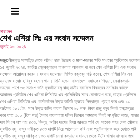
সারাদেশ
শেখ এশিয়া লিঃ এর সংবাদ সম্মেলন
জুলাই ১৬, ২০২৪
মঞ্জুর:
লীজকৃত সম্পত্তি থেকে অবৈধ ভাবে উচ্ছেদ ও মালা-মালের ক্ষতি সাধনের প্রতিবাদে গতকাল
১৫ জুলাই ২০২৪, জাতীয় প্রেসক্লাবের মাওলানা আকরাম খা হলে শেখ এশিয়া লিঃ এক সংবাদ
সম্মেলন আয়োজন করেন। সংবাদ সম্মেলনে লিখিত বক্তব্য পাঠ করেন, শেখ এশিয়া লিঃ এর
ম্যানেজার মোঃ হাবিবুর রহমান খান। তিনি বলেন, বাংলাদেশ ব্যাংকের পিছনে, সেনাকল্যান
ভবনের পাশে ৩৬ সতাংশ জমি সুরুজীত বসু রাজু নামীয় ব্যাক্তি বিক্রয়ের মনস্থির করিলে
আমাদের প্রতিষ্ঠান শেখ এশিয়া লিমিটেড এর প্রতিনিধীর সাথে যোগাযোগ করে, তাহার প্রেক্ষিতে
শেখ এশিয়া লিমিটেড এর কর্মকর্তাগন উক্ত জমিটি ক্রয়ের সিদ্ধান্ত গ্রহণ করে এবং ১৩
অক্টোবর ২০২২ইং সনে উক্ত জমির বায়না হিসেবে ৬০ লক্ষ টাকা রাজু বসুর নিকট হস্তান্তর
করে যাহা ৩০০ (তিন শত) টাকার বায়নানামা দলিল হিসেবে আমাদের নিকট সংগৃহীত আছে, যাহার
দাগ সিএস দাগ নংঃ ৪৩৩, কিন্তু অতীব দঃখের বিষয় জানতে পারি যে সাবেক শহর ঢাকা মৌজার
সুরজীত বসু রাজুর দাবীকৃত ৪৩৩ দাগটি নিয়ে আলোচনা করি এবং প্যান্ট্যাগ্রাফ করে দেখতে পাই
সুরজীত বসু রাজুর দাবিকৃত ৪৩৩ দাগটি সেনা কল্যানের সামনে থেকে উটের খামার যাওয়ার পথে