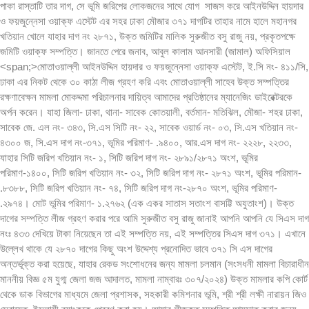
পাকা রাস্তাটি তার দাগ, সে ভূমি জরিপের লোকজনের সাথে যোগ সাজস করে আইনউদ্দিন হায়দার
ও ফয়জুন্নেসা ওয়াক্ফ এস্টেট এর সহর ঢাকা মৌজার ৩৭১ দাগটির তাহার নামে হালে মহানগর
খতিয়ান খোলে যাহার দাগ নং ২৮৭১, উক্ত জমিটির মালিক সুরুজীত বসু রাজু নয়, প্রকৃতপক্ষে
জমিটি ওয়াক্ফ সম্পত্তি। জানতে পেরে জনাব, আবুল কালাম আনসারী (জামাল) অফিসিয়াল
<span;>মোতাওয়াল্লী আইনউদ্দিন হায়দার ও ফয়জুন্নেসা ওয়াক্ফ এস্টেট, ই.সি নং- ৪১১/সি,
ঢাকা এর নিকট থেকে ৩০ কাঠা লীজ গ্রহণ করি এবং মোতাওয়াল্লী সাহেব উক্ত সম্পত্তির
রক্ষণাবেক্ষন মামলা মোকদ্দমা পরিচালনার দায়িত্ব আমাদের প্রতিষ্ঠানের ম্যানেজিং ডাইরেক্টরকে
অর্পন করেন। যাহা জিলা- ঢাকা, থানা- সাবেক কোতয়ালী, বর্তমান- মতিঝিল, মৌজা- শহর ঢাকা,
সাবেক জে. এল নং- ৩৪৩, সি.এস সিটি নং- ২২, সাবেক ওয়ার্ড নং- ০৩, সি.এস খতিয়ান নং-
৪৩০০ জ, সি.এস দাগ নং-৩৭১, ভূমির পরিমাণ- .৯৪০০, আর.এস দাগ নং- ২২২৮, ২২৩৩,
যাহার সিটি জরিপ খতিয়ান নং- ১, সিটি জরিপ দাগ নং- ২৮৯১/২৮৭১ অংশ, ভূমির
পরিমাণ-১৪০০, সিটি জরিপ খতিয়ান নং- ৩২, সিটি জরিপ দাগ নং- ২৮৭১ অংশ, ভূমির পরিমান-
.৮৩৮৮, সিটি জরিপ খতিয়ান নং- ৭৪, সিটি জরিপ দাগ নং-২৮৭০ অংশ, ভূমির পরিমাণ-
.২৯৭৪। মোট ভূমির পরিমাণ- ১.২৭৬২ (এক একর সাতাস সতাংশ বাসট্টি অযুতাংশ)। উক্ত
দাগের সম্পত্তি লীজ গ্রহণ করার পরে আমি সুরুজীত বসু রাজু জানাই আপনি আপনি যে সিএস দাগ
নংঃ ৪৩৩ দেখিয়ে টাকা নিয়েছেন তা এই সম্পত্তি নয়, এই সম্পত্তির সিএস দাগ ৩৭১। এখানে
উল্লেখ থাকে যে ২৮৭০ দাগের কিছু অংশ উদ্দেশ্য প্রনোদিত ভাবে ৩৭১ সি এস দাগের
অন্তর্ভূক্ত করা হয়েছে, যাহার রেকড সংশোধনের জন্য মামলা চলমান (সংসধনী মামলা বিচারাধীন
মাননীয় বিজ্ঞ ৫ম যুগ্ম জেলা জজ আদালত, মামলা নাম্বারঃ ৩০৭/২০২৪) উক্ত মামলার কপি কোর্ট
থেকে ডাক বিভাগের মাধ্যমে জেলা প্রশাসক, সহকারী কমিশনার ভূমি, শ্রী শ্রী লক্ষী নারায়ন জিও