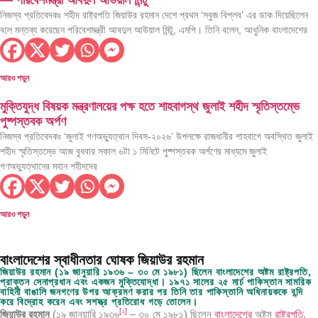
নিজস্ব প্রতিবেদকঃ শহীদ রাষ্ট্রপতি জিয়াউর রহমান দেশে প্রথম ‘সবুজ বিপ্লব’ এর ডাক দিয়েছিলেন
বলে মন্তব্য করেছেন পরিবেশমন্ত্রী আবদুল আউয়াল মিন্টু, এমপি। তিনি বলেন, আধুনিক বাংলাদেশের
আরও পড়ুন
মুক্তিযুদ্ধ বিষয়ক মন্ত্রণালয়ের পক্ষ হতে শাহবাগস্থ জুলাই শহীদ স্মৃতিস্তম্ভে
পুষ্পস্তবক অর্পণ
নিজস্ব প্রতিবেদকঃ ‘জুলাই গণঅভ্যুত্থান দিবস-২০২৬’ উপলক্ষে রাজধানীর শাহবাগে অবস্থিত জুলাই
শহীদ স্মৃতিস্তম্ভে আজ বুধবার সকাল ৬টা ১ মিনিটে পুষ্পস্তবক অর্পণের মাধ্যমে জুলাই
গণঅভ্যুত্থানের মহান শহীদদের
আরও পড়ুন
বাংলাদেশের স্বাধীনতার ঘোষক জিয়াউর রহমান
জিয়াউর রহমান (১৯ জানুয়ারি ১৯৩৬ – ৩০ মে ১৯৮১) ছিলেন বাংলাদেশের অষ্টম রাষ্ট্রপতি,
প্রাক্তন সেনাপ্রধান এবং একজন মুক্তিযোদ্ধা। ১৯৭১ সালের ২৫ মার্চ পাকিস্তান সামরিক
বাহিনী বাঙালি জনগণের উপর আক্রমণ করার পর তিনি তার পাকিস্তানি অধিনায়ককে বন্দি
করে বিদ্রোহ করেন এবং সশস্ত্র প্রতিরোধ গড়ে তোলেন।
[
২
]
জিয়াউর রহমান
(১৯ জানুয়ারি ১৯৩৬
– ৩০ মে ১৯৮১) ছিলেন
বাংলাদেশের
অষ্টম
রাষ্ট্রপতি
,