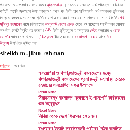
প্রাক্তন সেনাপ্রধান এবং একজন
মুক্তিযোদ্ধা
। ১৯৭১ সালের ২৫ মার্চ পাকিস্তান সামরিক
বাহিনী বাঙালি জনগণের উপর আক্রমণ করার পর তিনি তার পাকিস্তানি অধিনায়ককে বন্দি করে
বিদ্রোহ করেন এবং সশস্ত্র প্রতিরোধ গড়ে তোলেন। পরে ১৯৭১ সালের ২৭শে মার্চ তিনি
শেখ
মুজিবুর রহমানের
নামে চট্টগ্রামের
কালুরঘাট বেতার কেন্দ্র
থেকে বাংলাদেশের স্বাধীনতার ঘোষণা
[
৩
]
[
৪
]
সমর্থনে একটি বিবৃতি পাঠ করেন।
তিনি মুক্তিযুদ্ধের অন্যতম
সেক্টর
কমান্ডার ও
জেড
ফোর্সের
অধিনায়ক ছিলেন।
মুক্তিযুদ্ধে
বীরত্বের জন্য
বাংলাদেশ সরকার
তাকে
বীর
উত্তম
উপাধিতে ভূষিত করে।
sheikh mujibur rahman
জনপ্রিয়
সর্বশেষ
মালয়েশিয়া ও গণপ্রজাতন্ত্রী বাংলাদেশের মধ্যে
গণপ্রজাতন্ত্রী বাংলাদেশের প্রধানমন্ত্রী মহামান্য তারেক
রহমানের মালয়েশিয়া সফর উপলক্ষে
Read More
মিয়ানমারস্থ বাংলাদেশ দূতাবাসে ই-পাসপোর্ট কার্যক্রমের
শুভ উদ্বোধন
Read More
লিবিয়া থেকে দেশে ফিরলেন ১৭০ জন
Read More
বাংলাদেশ-ইতালি স্বরাষ্ট্রমন্ত্রী পর্যায়ের বৈঠক অনুষ্ঠিত