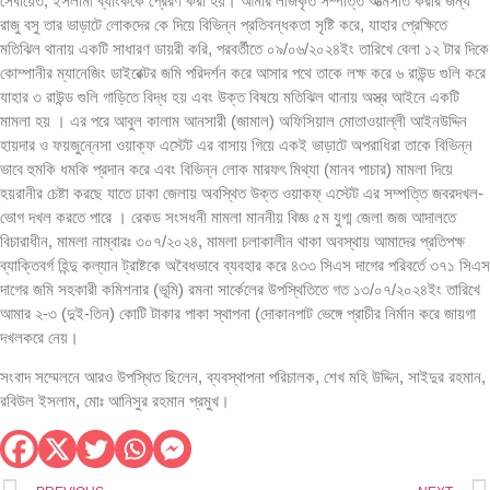
সেবায়েত, ইসলামী ব্যাংককে প্রেরণ করা হয়। আমার লীজকৃত সম্পত্তি আত্মসাত করার জন্য
রাজু বসু তার ভাড়াটে লোকদের কে দিয়ে বিভিন্ন প্রতিবন্ধকতা সৃষ্টি করে, যাহার প্রেক্ষিতে
মতিঝিল থানায় একটি সাধারণ ডায়রী করি, পরবর্তীতে ০৯/০৬/২০২৪ইং তারিখে বেলা ১২ টার দিকে
কোম্পানীর ম্যানেজিং ডাইরেক্টর জমি পরিদর্শন করে আসার পথে তাকে লক্ষ করে ৬ রাউন্ড গুলি করে
যাহার ৩ রাউন্ড গুলি গাড়িতে বিদ্ধ হয় এবং উক্ত বিষয়ে মতিঝিল থানায় অস্ত্র আইনে একটি
মামলা হয় । এর পরে আবুল কালাম আনসারী (জামাল) অফিসিয়াল মোতাওয়াল্লী আইনউদ্দিন
হায়দার ও ফয়জুন্নেসা ওয়াক্ফ এস্টেট এর বাসায় গিয়ে একই ভাড়াটে অপরাধিরা তাকে বিভিন্ন
ভাবে হুমকি ধমকি প্রদান করে এবং বিভিন্ন লোক মারফৎ মিথ্যা (মানব পাচার) মামলা দিয়ে
হয়রানীর চেষ্টা করছে যাতে ঢাকা জেলায় অবস্থিত উক্ত ওয়াকফ্ এস্টেট এর সম্পত্তি জবরদখল-
ভোগ দখল করতে পারে । রেকড সংসধনী মামলা মাননীয় বিজ্ঞ ৫ম যুগ্ম জেলা জজ আদালতে
বিচারাধীন, মামলা নাম্বারঃ ৩০৭/২০২৪, মামলা চলাকালীন থাকা অবস্থায় আমাদের প্রতিপক্ষ
ব্যাক্তিবর্গ হিন্দু কল্যান ট্রাষ্টকে অবৈধভাবে ব্যবহার করে ৪৩৩ সিএস দাগের পরিবর্তে ৩৭১ সিএস
দাগের জমি সহকারী কমিশনার (ভূমি) রমনা সার্কেলের উপস্থিতিতে গত ১৩/০৭/২০২৪ইং তারিখে
আমার ২-৩ (দুই-তিন) কোটি টাকার পাকা স্থাপনা (দোকানপাট ভেঙ্গে প্রাচীর নির্মান করে জায়গা
দখলকরে নেয়।
সংবাদ সম্মেলনে আরও উপস্থিত ছিলেন, ব্যবস্থাপনা পরিচালক, শেখ মহি উদ্দিন, সাইদুর রহমান,
রবিউল ইসলাম, মোঃ আনিসুর রহমান প্রমুখ।