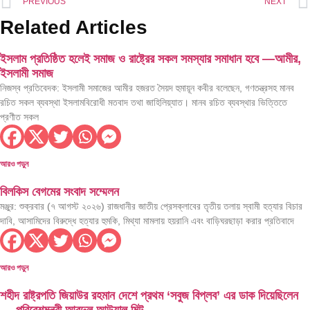
PREVIOUS
NEXT
Related Articles
ইসলাম প্রতিষ্ঠিত হলেই সমাজ ও রাষ্ট্রের সকল সমস্যার সমাধান হবে —আমীর,
ইসলামী সমাজ
নিজস্ব প্রতিবেদক: ইসলামী সমাজের আমীর হজরত সৈয়দ হুমায়ূন কবীর বলেছেন, গণতন্ত্রসহ মানব
রচিত সকল ব্যবস্থা ইসলামবিরোধী মতবাদ তথা জাহিলিয়্যাত। মানব রচিত ব্যবস্থার ভিত্তিতে
প্রণীত সকল
আরও পড়ুন
বিলকিস বেগমের সংবাদ সম্মেলন
মঞ্জুর: শুক্রবার (৭ আগস্ট ২০২৬) রাজধানীর জাতীয় প্রেসক্লাবের তৃতীয় তলায় স্বামী হত্যার বিচার
দাবি, আসামিদের বিরুদ্ধে হত্যার হুমকি, মিথ্যা মামলায় হয়রানি এবং বাড়িঘরছাড়া করার প্রতিবাদে
আরও পড়ুন
শহীদ রাষ্ট্রপতি জিয়াউর রহমান দেশে প্রথম ‘সবুজ বিপ্লব’ এর ডাক দিয়েছিলেন
— পরিবেশমন্ত্রী আবদুল আউয়াল মিন্টু