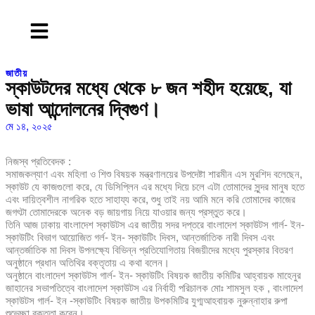
জাতীয়
স্কাউটদের মধ্যে থেকে ৮ জন শহীদ হয়েছে, যা
ভাষা আন্দোলনের দ্বিগুণ।
মে ১৪, ২০২৫
নিজস্ব প্রতিবেদক :
সমাজকল্যাণ এবং মহিলা ও শিশু বিষয়ক মন্ত্রণালয়ের উপদেষ্টা শারমীন এস মুরশিদ বলেছেন,
স্কাউট যে কাজগুলো করে, যে ডিসিপ্লিন এর মধ্যে দিয়ে চলে এটা তোমাদের সুন্দর মানুষ হতে
এবং দায়িত্বশীল নাগরিক হতে সাহায্য করে, শুধু তাই নয় আমি মনে করি তোমাদের কাজের
জগৎটা তোমাদেরকে অনেক বড় জায়গায় নিয়ে যাওয়ার জন্য প্রস্তুত করে।
তিনি আজ ঢাকায় বাংলাদেশ স্কাউটস এর জাতীয় সদর দপ্তরে বাংলাদেশ স্কাউটস গার্ল- ইন-
স্কাউটিং বিভাগ আয়োজিত গর্ল- ইন- স্কাউটিং দিবস, আন্তর্জাতিক নারী দিবস এবং
আন্তর্জাতিক মা দিবস উপলক্ষ্যে বিভিন্ন প্রতিযোগিতায় বিজয়ীদের মধ্যে পুরস্কার বিতরণ
অনুষ্ঠানে প্রধান অতিথির বক্তৃতায় এ কথা বলেন।
অনুষ্ঠানে বাংলাদেশ স্কাউটস গার্ল- ইন- স্কাউটিং বিষয়ক জাতীয় কমিটির আহ্বায়ক মাহেনুর
জাহানের সভাপতিত্বে বাংলাদেশ স্কাউটস এর নির্বাহী পরিচালক মোঃ শামসুল হক , বাংলাদেশ
স্কাউটস গার্ল- ইন -স্কাউটিং বিষয়ক জাতীয় উপকমিটির যুগ্মআহবায়ক নুরুন্নাহার রুপা
শুভেচ্ছা বক্তৃতা করেন।