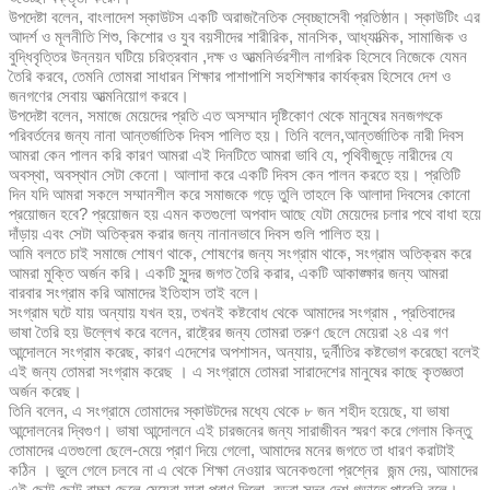
উপদেষ্টা বলেন, বাংলাদেশ স্কাউটস একটি অরাজনৈতিক স্বেচ্ছাসেবী প্রতিষ্ঠান। স্কাউটিং এর
আদর্শ ও মূলনীতি শিশু, কিশোর ও যুব বয়সীদের শারীরিক, মানসিক, আধ্যাত্মিক, সামাজিক ও
বুদ্ধিবৃত্তির উন্নয়ন ঘটিয়ে চরিত্রবান ,দক্ষ ও আত্মনির্ভরশীল নাগরিক হিসেবে নিজেকে যেমন
তৈরি করবে, তেমনি তোমরা সাধারন শিক্ষার পাশাপাশি সহশিক্ষার কার্যক্রম হিসেবে দেশ ও
জনগণের সেবায় আত্মনিয়োগ করবে।
উপদেষ্টা বলেন, সমাজে মেয়েদের প্রতি এত অসম্মান দৃষ্টিকোণ থেকে মানুষের মনজগৎকে
পরিবর্তনের জন্য নানা আন্তর্জাতিক দিবস পালিত হয়। তিনি বলেন,আন্তর্জাতিক নারী দিবস
আমরা কেন পালন করি কারণ আমরা এই দিনটিতে আমরা ভাবি যে, পৃথিবীজুড়ে নারীদের যে
অবস্থা, অবস্থান সেটা কেনো। আলাদা করে একটি দিবস কেন পালন করতে হয়। প্রতিটি
দিন যদি আমরা সকলে সম্মানশীল করে সমাজকে গড়ে তুলি তাহলে কি আলাদা দিবসের কোনো
প্রয়োজন হবে? প্রয়োজন হয় এমন কতগুলো অপবাদ আছে যেটা মেয়েদের চলার পথে বাধা হয়ে
দাঁড়ায় এবং সেটা অতিক্রম করার জন্য নানানভাবে দিবস গুলি পালিত হয়।
আমি বলতে চাই সমাজে শোষণ থাকে, শোষণের জন্য সংগ্রাম থাকে, সংগ্রাম অতিক্রম করে
আমরা মুক্তি অর্জন করি। একটি সুন্দর জগত তৈরি করার, একটি আকাঙ্ক্ষার জন্য আমরা
বারবার সংগ্রাম করি আমাদের ইতিহাস তাই বলে।
সংগ্রাম ঘটে যায় অন্যায় যখন হয়, তখনই কষ্টবোধ থেকে আমাদের সংগ্রাম , প্রতিবাদের
ভাষা তৈরি হয় উল্লেখ করে বলেন, রাষ্ট্রের জন্য তোমরা তরুণ ছেলে মেয়েরা ২৪ এর গণ
আন্দোলনে সংগ্রাম করেছ, কারণ এদেশের অপশাসন, অন্যায়, দুর্নীতির কষ্টভোগ করেছো বলেই
এই জন্য তোমরা সংগ্রাম করেছ । এ সংগ্রামে তোমরা সারাদেশের মানুষের কাছে কৃতজ্ঞতা
অর্জন করেছ।
তিনি বলেন, এ সংগ্রামে তোমাদের স্কাউটদের মধ্যে থেকে ৮ জন শহীদ হয়েছে, যা ভাষা
আন্দোলনের দ্বিগুণ। ভাষা আন্দোলনে এই চারজনের জন্য সারাজীবন স্মরণ করে গেলাম কিন্তু
তোমাদের এতগুলো ছেলে-মেয়ে প্রাণ দিয়ে গেলো, আমাদের মনের জগতে তা ধারণ করাটাই
কঠিন । ভুলে গেলে চলবে না এ থেকে শিক্ষা নেওয়ার অনেকগুলো প্রশ্নের জন্ম দেয়, আমাদের
এই ছোট ছোট বাচ্চা ছেলে মেয়েরা যারা প্রাণ দিলো, বড়রা সুন্দর দেশ গড়াতে পারেনি বলে।