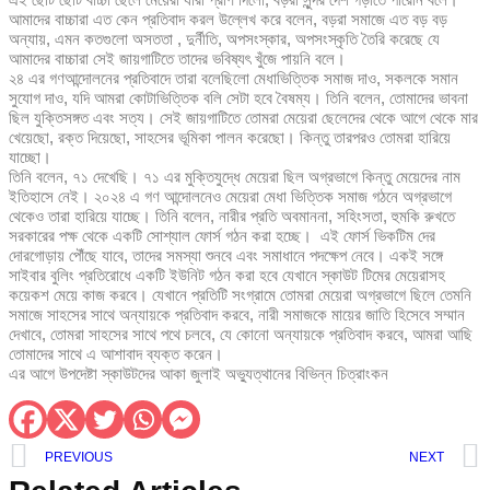
আমাদের বাচ্চারা এত কেন প্রতিবাদ করল উল্লেখ করে বলেন, বড়রা সমাজে এত বড় বড়
অন্যায়, এমন কতগুলো অসততা , দুর্নীতি, অপসংস্কার, অপসংস্কৃতি তৈরি করেছে যে
আমাদের বাচ্চারা সেই জায়গাটিতে তাদের ভবিষ্যৎ খুঁজে পায়নি বলে।
২৪ এর গণআন্দোলনের প্রতিবাদে তারা বলেছিলো মেধাভিত্তিক সমাজ দাও, সকলকে সমান
সুযোগ দাও, যদি আমরা কোটাভিত্তিক বলি সেটা হবে বৈষম্য। তিনি বলেন, তোমাদের ভাবনা
ছিল যুক্তিসঙ্গত এবং সত্য। সেই জায়গাটিতে তোমরা মেয়েরা ছেলেদের থেকে আগে থেকে মার
খেয়েছো, রক্ত দিয়েছো, সাহসের ভূমিকা পালন করেছো। কিন্তু তারপরও তোমরা হারিয়ে
যাচ্ছো।
তিনি বলেন, ৭১ দেখেছি। ৭১ এর মুক্তিযুদ্ধে মেয়েরা ছিল অগ্রভাগে কিন্তু মেয়েদের নাম
ইতিহাসে নেই। ২০২৪ এ গণ আন্দোলনেও মেয়েরা মেধা ভিত্তিক সমাজ গঠনে অগ্রভাগে
থেকেও তারা হারিয়ে যাচ্ছে। তিনি বলেন, নারীর প্রতি অবমাননা, সহিংসতা, হুমকি রুখতে
সরকারের পক্ষ থেকে একটি সোশ্যাল ফোর্স গঠন করা হচ্ছে। এই ফোর্স ভিকটিম দের
দোরগোড়ায় পৌঁছে যাবে, তাদের সমস্যা শুনবে এবং সমাধানে পদক্ষেপ নেবে। একই সঙ্গে
সাইবার বুলিং প্রতিরোধে একটি ইউনিট গঠন করা হবে যেখানে স্কাউট টিমের মেয়েরাসহ
কয়েকশ মেয়ে কাজ করবে। যেখানে প্রতিটি সংগ্রামে তোমরা মেয়েরা অগ্রভাগে ছিলে তেমনি
সমাজে সাহসের সাথে অন্যায়কে প্রতিবাদ করবে, নারী সমাজকে মায়ের জাতি হিসেবে সম্মান
দেখাবে, তোমরা সাহসের সাথে পথে চলবে, যে কোনো অন্যায়কে প্রতিবাদ করবে, আমরা আছি
তোমাদের সাথে এ আশাবাদ ব্যক্ত করেন।
এর আগে উপদেষ্টা স্কাউটদের আকা জুলাই অভ্যুত্থানের বিভিন্ন চিত্রাংকন
PREVIOUS
NEXT