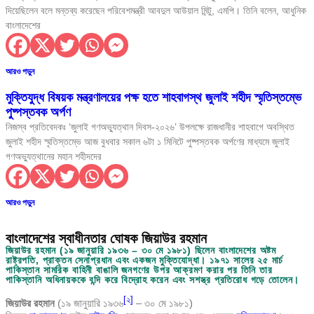
দিয়েছিলেন বলে মন্তব্য করেছেন পরিবেশমন্ত্রী আবদুল আউয়াল মিন্টু, এমপি। তিনি বলেন, আধুনিক
বাংলাদেশের
আরও পড়ুন
মুক্তিযুদ্ধ বিষয়ক মন্ত্রণালয়ের পক্ষ হতে শাহবাগস্থ জুলাই শহীদ স্মৃতিস্তম্ভে
পুষ্পস্তবক অর্পণ
নিজস্ব প্রতিবেদকঃ ‘জুলাই গণঅভ্যুত্থান দিবস-২০২৬’ উপলক্ষে রাজধানীর শাহবাগে অবস্থিত
জুলাই শহীদ স্মৃতিস্তম্ভে আজ বুধবার সকাল ৬টা ১ মিনিটে পুষ্পস্তবক অর্পণের মাধ্যমে জুলাই
গণঅভ্যুত্থানের মহান শহীদদের
আরও পড়ুন
বাংলাদেশের স্বাধীনতার ঘোষক জিয়াউর রহমান
জিয়াউর রহমান (১৯ জানুয়ারি ১৯৩৬ – ৩০ মে ১৯৮১) ছিলেন বাংলাদেশের অষ্টম
রাষ্ট্রপতি, প্রাক্তন সেনাপ্রধান এবং একজন মুক্তিযোদ্ধা। ১৯৭১ সালের ২৫ মার্চ
পাকিস্তান সামরিক বাহিনী বাঙালি জনগণের উপর আক্রমণ করার পর তিনি তার
পাকিস্তানি অধিনায়ককে বন্দি করে বিদ্রোহ করেন এবং সশস্ত্র প্রতিরোধ গড়ে তোলেন।
[
২
]
জিয়াউর রহমান
(১৯ জানুয়ারি ১৯৩৬
– ৩০ মে ১৯৮১)