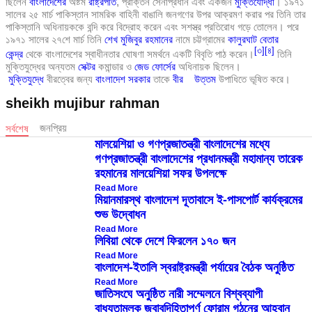
ছিলেন
বাংলাদেশের
অষ্টম
রাষ্ট্রপতি
, প্রাক্তন সেনাপ্রধান এবং একজন
মুক্তিযোদ্ধা
। ১৯৭১
সালের ২৫ মার্চ পাকিস্তান সামরিক বাহিনী বাঙালি জনগণের উপর আক্রমণ করার পর তিনি তার
পাকিস্তানি অধিনায়ককে বন্দি করে বিদ্রোহ করেন এবং সশস্ত্র প্রতিরোধ গড়ে তোলেন। পরে
১৯৭১ সালের ২৭শে মার্চ তিনি
শেখ মুজিবুর রহমানের
নামে চট্টগ্রামের
কালুরঘাট বেতার
[
৩
]
[
৪
]
কেন্দ্র
থেকে বাংলাদেশের স্বাধীনতার ঘোষণা সমর্থনে একটি বিবৃতি পাঠ করেন।
তিনি
মুক্তিযুদ্ধের অন্যতম
সেক্টর
কমান্ডার ও
জেড ফোর্সের
অধিনায়ক ছিলেন।
মুক্তিযুদ্ধে
বীরত্বের জন্য
বাংলাদেশ সরকার
তাকে
বীর উত্তম
উপাধিতে ভূষিত করে।
sheikh mujibur rahman
জনপ্রিয়
সর্বশেষ
মালয়েশিয়া ও গণপ্রজাতন্ত্রী বাংলাদেশের মধ্যে
গণপ্রজাতন্ত্রী বাংলাদেশের প্রধানমন্ত্রী মহামান্য তারেক
রহমানের মালয়েশিয়া সফর উপলক্ষে
Read More
মিয়ানমারস্থ বাংলাদেশ দূতাবাসে ই-পাসপোর্ট কার্যক্রমের
শুভ উদ্বোধন
Read More
লিবিয়া থেকে দেশে ফিরলেন ১৭০ জন
Read More
বাংলাদেশ-ইতালি স্বরাষ্ট্রমন্ত্রী পর্যায়ের বৈঠক অনুষ্ঠিত
Read More
জাতিসংঘে অনুষ্ঠিত নারী সম্মেলনে বিশ্বব্যাপী
বাধ্যতামূলক জবাবদিহিতাপূর্ণ ফোরাম গঠনের আহ্বান