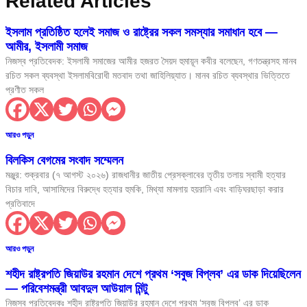
Related Articles
ইসলাম প্রতিষ্ঠিত হলেই সমাজ ও রাষ্ট্রের সকল সমস্যার সমাধান হবে —
আমীর, ইসলামী সমাজ
নিজস্ব প্রতিবেদক: ইসলামী সমাজের আমীর হজরত সৈয়দ হুমায়ূন কবীর বলেছেন, গণতন্ত্রসহ মানব
রচিত সকল ব্যবস্থা ইসলামবিরোধী মতবাদ তথা জাহিলিয়্যাত। মানব রচিত ব্যবস্থার ভিত্তিতে
প্রণীত সকল
আরও পড়ুন
বিলকিস বেগমের সংবাদ সম্মেলন
মঞ্জুর: শুক্রবার (৭ আগস্ট ২০২৬) রাজধানীর জাতীয় প্রেসক্লাবের তৃতীয় তলায় স্বামী হত্যার
বিচার দাবি, আসামিদের বিরুদ্ধে হত্যার হুমকি, মিথ্যা মামলায় হয়রানি এবং বাড়িঘরছাড়া করার
প্রতিবাদে
আরও পড়ুন
শহীদ রাষ্ট্রপতি জিয়াউর রহমান দেশে প্রথম ‘সবুজ বিপ্লব’ এর ডাক দিয়েছিলেন
— পরিবেশমন্ত্রী আবদুল আউয়াল মিন্টু
নিজস্ব প্রতিবেদকঃ শহীদ রাষ্ট্রপতি জিয়াউর রহমান দেশে প্রথম ‘সবুজ বিপ্লব’ এর ডাক