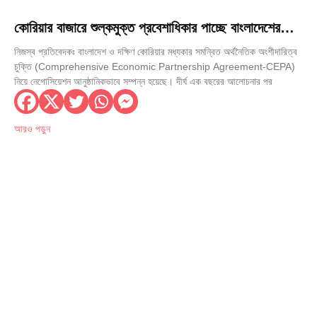
কোরিয়ার বাজারে শুল্কমুক্ত প্রবেশাধিকার পাচ্ছে বাংলাদেশের
৮৪২৮ পণ্য
নিজস্ব প্রতিবেদকঃ বাংলাদেশ ও দক্ষিণ কোরিয়ার মধ্যকার সমন্বিত অর্থনৈতিক অংশীদারিত্ব
চুক্তি (Comprehensive Economic Partnership Agreement-CEPA)
নিয়ে নেগোসিয়েশন আনুষ্ঠানিকভাবে সম্পন্ন হয়েছে। দীর্ঘ এক বছরের আলোচনার পর
আরও পড়ুন