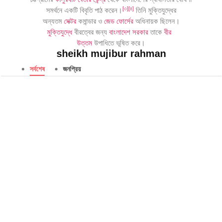
[
৩
]
[
৪
]
সমর্থনে একটি বিবৃতি পাঠ করেন।
তিনি মুক্তিযুদ্ধের
অন্যতম
সেক্টর
কমান্ডার ও
জেড ফোর্সের
অধিনায়ক ছিলেন।
মুক্তিযুদ্ধে
বীরত্বের জন্য
বাংলাদেশ সরকার
তাকে
বীর
উত্তম
উপাধিতে ভূষিত করে।
sheikh mujibur rahman
সর্বশেষ
জনপ্রিয়