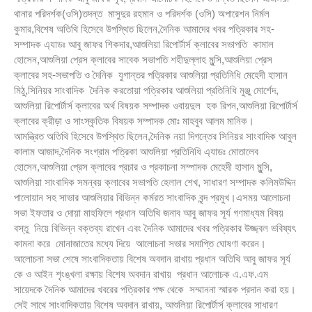
থানার পরিদর্শক(ওসি)তদন্ত মাসুদুর রহমান ও পরিদর্শক (ওসি) অপারেশন নির্মল
কুমার,বিশেষ অতিথি হিসেবে উপস্থিত ছিলেন,দৈনিক আমাদের খবর পত্রিকার সহ-
সম্পাদক এ্যাডঃ আবু জাফর শিকদার,আশুলিয়া রিপোর্টার্স ক্লাবের সভাপতি কামাল
হোসেন,আশুলিয়া প্রেস ক্লাবের সাবেক সভাপতি শহীদুল্লাহ মুন্সি,আশুলিয়া প্রেস
ক্লাবের সহ-সভাপতি ও দৈনিক যুগান্তর পত্রিকার আশুলিয়া প্রতিনিধি মেহেদী হাসান
মিঠু,সিনিয়র সাংবাদিক দৈনিক করতোয়া পত্রিকার আশুলিয়া প্রতিনিধি মুঞ্জু মোর্শেদ,
আশুলিয়া রিপোর্টার্স ক্লাবের অর্থ বিষয়ক সম্পাদক ওবায়দুল হক রিপন,আশুলিয়া রিপোর্টার্স
ক্লাবের ক্রীড়া ও সাংস্কৃতিক বিষয়ক সম্পাদক মোঃ মাহবুব আলম মানিক।
আমন্ত্রিত অতিথি হিসেবে উপস্থিত ছিলেন,দৈনিক নয়া দিগন্তের সিনিয়র সাংবাদিক আবুল
কালাম আজাদ,দৈনিক সংগ্রাম পত্রিকা আশুলিয়া প্রতিনিধি এ্যাডঃ মোতালেব
হোসেন,আশুলিয়া প্রেস ক্লাবের প্রচার ও প্রকাচনা সম্পাদক মেহেদী হাসান মুন্সি,
আশুলিয়া সাংবাদিক সমন্বয় ক্লাবের সভাপতি হেলাল শেখ, সাধারণ সম্পাদক কলিমউদ্দিন
পালোয়ান সহ সাভার আশুলিয়ার বিভিন্ন কর্মরত সাংবাদিক বৃন্দ প্রমুখ।এসময় আলোচনা
সভা ইফতার ও দোয়া মাহফিলে প্রধান অতিথি জনাব আবু জাফর সূর্য গণমাধ্যম বিষয়
বস্তু নিয়ে বিভিন্ন বক্তব্য রাখেন এবং দৈনিক আমাদের খবর পত্রিকার উজ্জ্বল ভবিষ্যৎ
কামনা করে মোনাজাতের মধ্যে দিয়ে আলোচনা সভার সমাপ্তি ঘোষণা করেন।
আলোচনা সভা শেষে সাংবাদিকতায় বিশেষ অবদান রাখায় প্রধান অতিথি আবু জাফর সূর্য
কে ও আইন শৃংঙ্খলা রক্ষায় বিশেষ অবদান রাখায় প্রধান আলোচক এ.এফ.এম
সায়েদকে দৈনিক আমাদের খবরের পত্রিকার পক্ষ থেকে সম্মাননা স্মারক প্রদান করা হয়।
সেই সাথে সাংবাদিকতায় বিশেষ অবদান রাখায়, আশুলিয়া রিপোর্টার্স ক্লাবের সাধারণ