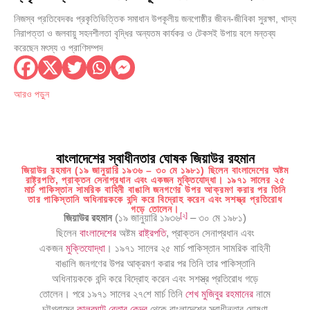
নিশ্চিত হবে
নিজস্ব প্রতিবেদকঃ প্রকৃতিভিত্তিক সমাধান উপকূলীয় জনগোষ্ঠীর জীবন-জীবিকা সুরক্ষা, খাদ্য
নিরাপত্তা ও জলবায়ু সহনশীলতা বৃদ্ধির অন্যতম কার্যকর ও টেকসই উপায় বলে মন্তব্য
করেছেন মৎস্য ও প্রাণিসম্পদ
আরও পড়ুন
বাংলাদেশের স্বাধীনতার ঘোষক জিয়াউর রহমান
জিয়াউর রহমান (১৯ জানুয়ারি ১৯৩৬ – ৩০ মে ১৯৮১) ছিলেন বাংলাদেশের অষ্টম
রাষ্ট্রপতি, প্রাক্তন সেনাপ্রধান এবং একজন মুক্তিযোদ্ধা। ১৯৭১ সালের ২৫
মার্চ পাকিস্তান সামরিক বাহিনী বাঙালি জনগণের উপর আক্রমণ করার পর তিনি
তার পাকিস্তানি অধিনায়ককে বন্দি করে বিদ্রোহ করেন এবং সশস্ত্র প্রতিরোধ
গড়ে তোলেন।
[
২
]
জিয়াউর রহমান
(১৯ জানুয়ারি ১৯৩৬
– ৩০ মে ১৯৮১)
ছিলেন
বাংলাদেশের
অষ্টম
রাষ্ট্রপতি
, প্রাক্তন সেনাপ্রধান এবং
একজন
মুক্তিযোদ্ধা
। ১৯৭১ সালের ২৫ মার্চ পাকিস্তান সামরিক বাহিনী
বাঙালি জনগণের উপর আক্রমণ করার পর তিনি তার পাকিস্তানি
অধিনায়ককে বন্দি করে বিদ্রোহ করেন এবং সশস্ত্র প্রতিরোধ গড়ে
তোলেন। পরে ১৯৭১ সালের ২৭শে মার্চ তিনি
শেখ মুজিবুর রহমানের
নামে
চট্টগ্রামের
কালুরঘাট বেতার কেন্দ্র
থেকে বাংলাদেশের স্বাধীনতার ঘোষণা