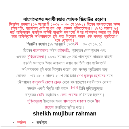
বাংলাদেশের স্বাধীনতার ঘোষক জিয়াউর রহমান
জিয়াউর রহমান (১৯ জানুয়ারি ১৯৩৬ – ৩০ মে ১৯৮১) ছিলেন বাংলাদেশের অষ্টম
রাষ্ট্রপতি, প্রাক্তন সেনাপ্রধান এবং একজন মুক্তিযোদ্ধা। ১৯৭১ সালের ২৫
মার্চ পাকিস্তান সামরিক বাহিনী বাঙালি জনগণের উপর আক্রমণ করার পর তিনি
তার পাকিস্তানি অধিনায়ককে বন্দি করে বিদ্রোহ করেন এবং সশস্ত্র প্রতিরোধ
গড়ে তোলেন।
[
২
]
জিয়াউর রহমান
(১৯ জানুয়ারি ১৯৩৬
– ৩০ মে ১৯৮১)
ছিলেন
বাংলাদেশের
অষ্টম
রাষ্ট্রপতি
, প্রাক্তন সেনাপ্রধান এবং
একজন
মুক্তিযোদ্ধা
। ১৯৭১ সালের ২৫ মার্চ পাকিস্তান সামরিক বাহিনী
বাঙালি জনগণের উপর আক্রমণ করার পর তিনি তার পাকিস্তানি
অধিনায়ককে বন্দি করে বিদ্রোহ করেন এবং সশস্ত্র প্রতিরোধ গড়ে
তোলেন। পরে ১৯৭১ সালের ২৭শে মার্চ তিনি
শেখ মুজিবুর রহমানের
নামে
চট্টগ্রামের
কালুরঘাট বেতার কেন্দ্র
থেকে বাংলাদেশের স্বাধীনতার ঘোষণা
[
৩
]
[
৪
]
সমর্থনে একটি বিবৃতি পাঠ করেন।
তিনি মুক্তিযুদ্ধের
অন্যতম
সেক্টর
কমান্ডার ও
জেড ফোর্সের
অধিনায়ক ছিলেন।
মুক্তিযুদ্ধে
বীরত্বের জন্য
বাংলাদেশ সরকার
তাকে
বীর
উত্তম
উপাধিতে ভূষিত করে।
sheikh mujibur rahman
সর্বশেষ
জনপ্রিয়