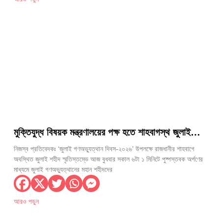
মুক্তিযুদ্ধ বিষয়ক মন্ত্রণালয়ের পক্ষ হতে শাহবাগস্থ জুলাই
শহীদ স্মৃতিস্তম্ভে পুষ্পস্তবক অর্পণ
নিজস্ব প্রতিবেদকঃ ‘জুলাই গণঅভ্যুত্থান দিবস-২০২৬’ উপলক্ষে রাজধানীর শাহবাগে
অবস্থিত জুলাই শহীদ স্মৃতিস্তম্ভে আজ বুধবার সকাল ৬টা ১ মিনিটে পুষ্পস্তবক অর্পণের
মাধ্যমে জুলাই গণঅভ্যুত্থানের মহান শহীদদের
আরও পড়ুন