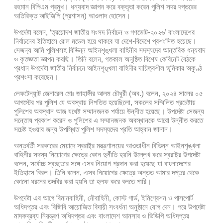
রহমান বিপিএম প্রমুখ। ধন্যবাদ জ্ঞাপন করে বক্তৃতা করেন পুলিশ সদর দপ্তরের
অতিরিক্ত আইজিপি (প্রশাসন) আওলাদ হোসেন।
উপদেষ্টা বলেন, ‘ত্রয়োদশ জাতীয় সংসদ নির্বাচন ও গণভোট-২০২৬’ বাংলাদেশের
নির্বাচনের ইতিহাসে রোল মডেল হয়ে থাকবে যা দেশে-বিদেশে প্রশংসিত হয়েছে।
সেজন্য আমি পুলিশসহ বিভিন্ন আইনশৃঙ্খলা বাহিনীর সদস্যদের আন্তরিক ধন্যবাদ
ও কৃতজ্ঞতা জ্ঞাপন করছি। তিনি বলেন, গতকাল অনুষ্ঠিত বিশেষ কেবিনেট বৈঠকে
প্রধান উপদেষ্টা জাতীয় নির্বাচনে আইনশৃঙ্খলা বাহিনীর দায়িত্বশীল ভূমিকার অকুণ্ঠ
প্রশংসা করেছেন।
লেফটেন্যান্ট জেনারেল মোঃ জাহাঙ্গীর আলম চৌধুরী (অব.) বলেন, ২০২৪ সালের ০৫
আগস্টের পর পুলিশ যে অবস্থায় নিপতিত হয়েছিলো, সকলের সম্মিলিত প্রচেষ্টায়
পুলিশের অবস্থান আজ যথেষ্ট সম্মানজনক পর্যায়ে উন্নীত হয়েছে। উপদেষ্টা সেজন্য
সন্তোষ প্রকাশ করেন ও পুলিশের এ সম্মানজনক অবস্থানকে আরো উন্নীত করতে
সচেষ্ট হওয়ার জন্য উপস্থিত পুলিশ সদস্যদের প্রতি আহ্বান জানান।
অন্তর্বর্তী সরকারের মেয়াদে স্বরাষ্ট্র মন্ত্রণালয়ের আওতাধীন বিভিন্ন আইনশৃঙ্খলা
বাহিনীর সদস্য নিয়োগের ক্ষেত্রে কোন দুর্নীতি হয়নি উল্লেখ করে স্বরাষ্ট্র উপদেষ্টা
বলেন, সর্বোচ্চ স্বচ্ছতার সঙ্গে এসব নিয়োগ প্রদান করা হয়েছে যা বাংলাদেশের
ইতিহাসে বিরল। তিনি বলেন, এসব নিয়োগের ক্ষেত্রে অন্তত আমার দপ্তর থেকে
কোনো ধরনের তদবির করা হয়নি তা হলফ করে বলতে পারি।
উপদেষ্টা এর আগে বিমানবাহিনী, নৌবাহিনী, কোস্ট গার্ড, ইমিগ্রেশন ও পাসপোর্ট
অধিদপ্তর এবং বিজিবি আয়োজিত বিদায়ী সংবর্ধনা অনুষ্ঠানে যোগ দেন। পরে উপদেষ্টা
মাদকদ্রব্য নিয়ন্ত্রণ অধিদপ্তর এবং বাংলাদেশ আনসার ও ভিডিপি অধিদপ্তর