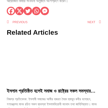
আয়োজিত বিদায়ী সংবর্ধনা অনুষ্ঠানে অংশগ্রহণ করেন।
PREVIOUS
NEXT
Related Articles
ইসলাম প্রতিষ্ঠিত হলেই সমাজ ও রাষ্ট্রের সকল সমস্যার
সমাধান হবে —আমীর, ইসলামী সমাজ
নিজস্ব প্রতিবেদক: ইসলামী সমাজের আমীর হজরত সৈয়দ হুমায়ূন কবীর বলেছেন,
গণতন্ত্রসহ মানব রচিত সকল ব্যবস্থা ইসলামবিরোধী মতবাদ তথা জাহিলিয়্যাত। মানব