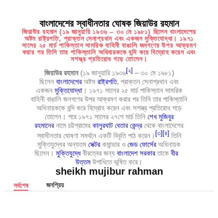
বাংলাদেশের স্বাধীনতার ঘোষক জিয়াউর রহমান
জিয়াউর রহমান (১৯ জানুয়ারি ১৯৩৬ – ৩০ মে ১৯৮১) ছিলেন বাংলাদেশের
অষ্টম রাষ্ট্রপতি, প্রাক্তন সেনাপ্রধান এবং একজন মুক্তিযোদ্ধা। ১৯৭১
সালের ২৫ মার্চ পাকিস্তান সামরিক বাহিনী বাঙালি জনগণের উপর আক্রমণ
করার পর তিনি তার পাকিস্তানি অধিনায়ককে বন্দি করে বিদ্রোহ করেন এবং
সশস্ত্র প্রতিরোধ গড়ে তোলেন।
[
২
]
জিয়াউর রহমান
(১৯ জানুয়ারি ১৯৩৬
– ৩০ মে ১৯৮১)
ছিলেন
বাংলাদেশের
অষ্টম
রাষ্ট্রপতি
, প্রাক্তন সেনাপ্রধান এবং
একজন
মুক্তিযোদ্ধা
। ১৯৭১ সালের ২৫ মার্চ পাকিস্তান সামরিক
বাহিনী বাঙালি জনগণের উপর আক্রমণ করার পর তিনি তার পাকিস্তানি
অধিনায়ককে বন্দি করে বিদ্রোহ করেন এবং সশস্ত্র প্রতিরোধ গড়ে
তোলেন। পরে ১৯৭১ সালের ২৭শে মার্চ তিনি
শেখ মুজিবুর
রহমানের
নামে চট্টগ্রামের
কালুরঘাট বেতার কেন্দ্র
থেকে বাংলাদেশের
[
৩
]
[
৪
]
স্বাধীনতার ঘোষণা সমর্থনে একটি বিবৃতি পাঠ করেন।
তিনি
মুক্তিযুদ্ধের অন্যতম
সেক্টর
কমান্ডার ও
জেড ফোর্সের
অধিনায়ক
ছিলেন।
মুক্তিযুদ্ধে
বীরত্বের জন্য
বাংলাদেশ সরকার
তাকে
বীর
উত্তম
উপাধিতে ভূষিত করে।
sheikh mujibur rahman
জনপ্রিয়
সর্বশেষ
ম
গ