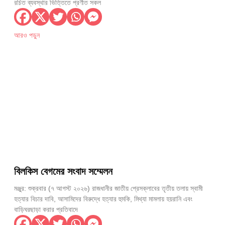
রচিত ব্যবস্থার ভিত্তিতে প্রণীত সকল
আরও পড়ুন
বিলকিস বেগমের সংবাদ সম্মেলন
মঞ্জুর: শুক্রবার (৭ আগস্ট ২০২৬) রাজধানীর জাতীয় প্রেসক্লাবের তৃতীয় তলায় স্বামী
হত্যার বিচার দাবি, আসামিদের বিরুদ্ধে হত্যার হুমকি, মিথ্যা মামলায় হয়রানি এবং
বাড়িঘরছাড়া করার প্রতিবাদে