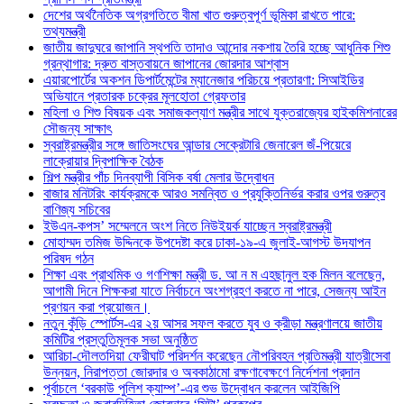
দেশের অর্থনৈতিক অগ্রগতিতে বীমা খাত গুরুত্বপূর্ণ ভূমিকা রাখতে পারে:
তথ্যমন্ত্রী
জাতীয় জাদুঘরে জাপানি স্থপতি তাদাও আন্দোর নকশায় তৈরি হচ্ছে আধুনিক শিশু
গ্রন্থাগার: দ্রুত বাস্তবায়নে জাপানের জোরদার আশ্বাস
এয়ারপোর্টের অকশন ডিপার্টমেন্টের ম্যানেজার পরিচয়ে প্রতারণা: সিআইডির
অভিযানে প্রতারক চক্রের মূলহোতা গ্রেফতার
মহিলা ও শিশু বিষয়ক এবং সমাজকল্যাণ মন্ত্রীর সাথে যুক্তরাজ্যের হাইকমিশনারের
সৌজন্য সাক্ষাৎ
স্বরাষ্ট্রমন্ত্রীর সঙ্গে জাতিসংঘের আন্ডার সেক্রেটারি জেনারেল জঁ-পিয়েরে
লাক্রোয়ার দ্বিপাক্ষিক বৈঠক
শিল্প মন্ত্রীর পাঁচ দিনব্যাপী বিসিক বর্ষা মেলার উদ্বোধন
বাজার মনিটরিং কার্যক্রমকে আরও সমন্বিত ও প্রযুক্তিনির্ভর করার ওপর গুরুত্ব
বাণিজ্য সচিবের
ইউএন-কপস’ সম্মেলনে অংশ নিতে নিউইয়র্ক যাচ্ছেন স্বরাষ্ট্রমন্ত্রী
মোহাম্মদ তমিজ উদ্দিনকে উপদেষ্টা করে ঢাকা-১৯-এ জুলাই-আগস্ট উদযাপন
পরিষদ গঠন
শিক্ষা এবং প্রাথমিক ও গণশিক্ষা মন্ত্রী ড. আ ন ম এহছানুল হক মিলন বলেছেন,
আগামী দিনে শিক্ষকরা যাতে নির্বাচনে অংশগ্রহণ করতে না পারে, সেজন্য আইন
প্রণয়ন করা প্রয়োজন।
নতুন কুঁড়ি স্পোর্টস-এর ২য় আসর সফল করতে যুব ও ক্রীড়া মন্ত্রণালয়ে জাতীয়
কমিটির প্রস্তুতিমূলক সভা অনুষ্ঠিত
আরিচা-দৌলতদিয়া ফেরীঘাট পরিদর্শন করেছেন নৌপরিবহন প্রতিমন্ত্রী যাত্রীসেবা
উন্নয়ন, নিরাপত্তা জোরদার ও অবকাঠামো রক্ষণাবেক্ষণে নির্দেশনা প্রদান
পূর্বাচলে ‘বরকাউ পুলিশ ক্যাম্প’-এর শুভ উদ্বোধন করলেন আইজিপি