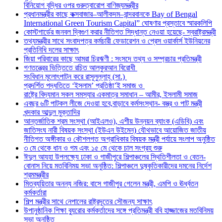
বিনিয়োগ বৃদ্ধির ওপর গুরুত্বারোপ বাণিজ্যমন্ত্রীর
প্রধানমন্ত্রীর কাছে কক্সবাজার–আলীকদম–বান্দরবানকে Bay of Bengal
International Green Tourism Capital” ঘোষণার প্রস্তাবে স্মারকলিপি
কোস্টগার্ডের জনবল দ্বিগুণ করার নীতিগত সিদ্ধান্ত নেওয়া হয়েছে- স্বরাষ্ট্রমন্ত্রী
তথ্যমন্ত্রীর সাথে সংবাদপত্র কর্মচারী ফেডারেশন ও প্রেস ওয়ার্কার্স ইউনিয়নের
প্রতিনিধি দলের সাক্ষাৎ
জিয়া পরিবারের কাছে আমরা চিরঋণী : সংসদে তথ্য ও সম্প্রচার প্রতিমন্ত্রী
গণতন্ত্রের ভিত্তিতে রচিত আলকুরআন বিরোধী
সংবিধান মূলোৎপাটন করে রাসূলুল্লাহ্ (সা.)
প্রদর্শিত পদ্ধতিতে ‘ইসলাম’ প্রতিষ্ঠা’ই সমাজ ও
রাষ্ট্রে বিদ্যমান সকল সমস্যার একমাত্র সমাধান – আমীর, ইসলামী সমাজ
এবছর ৬টি পাটকল লীজে দেওয়া হবে,বাড়াবে কর্মসংস্থান- বস্ত্র ও পাট মন্ত্রী
খন্দকার আব্দুল মুক্তাদির
আন্তর্জাতিক শ্রম সংস্থা (আইএলও), এশীয় উন্নয়ন ব্যাংক (এডিবি) এবং
জাতিসংঘ নারী বিষয়ক সংস্থা (ইউএন উইমেন) যৌথভাবে আয়োজিত জাতীয়
নীতিগত অঙ্গীকার ও কৌশলগত অগ্রাধিকার বিষয়ক মন্ত্রী পর্যায়ে সংলাপ অনুষ্ঠিত
৩ মে থেকে ধান ও গম এবং ১৫ মে থেকে চাল সংগ্রহ শুরু
ঈদুল আযহা উপলক্ষ্যে ঢাকা ও গাজীপুরে শিল্পাঞ্চলের স্থিতিশীলতা ও বেতন-
বোনাস নিয়ে মতবিনিময় সভা অনুষ্ঠিত: শিল্পাঞ্চলে দুষ্কৃতিকারীদের দমনের নির্দেশ
শ্রমমন্ত্রীর
মিতব্যয়িতার অনন্য নজির: বাসে গাজীপুর গেলেন মন্ত্রী, এমপি ও ঊর্ধ্বতন
কর্মকর্তারা
শিল্প মন্ত্রীর সাথে নেপালের রাষ্ট্রদূতের সৌজন্য সাক্ষাৎ
উপানুষ্ঠানিক শিক্ষা ব্যুরোর কর্মকর্তাদের সঙ্গে প্রতিমন্ত্রী ববি হাজ্জাজের মতবিনিময়
সভা অনুষ্ঠিত