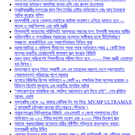
প্রশংসায় ভাসছেন আশুলিয়া থানার ওসি মোঃ রুবেল হাওলাদার
স্বরাষ্ট্রমন্ত্রীর দপ্তরের জাল সিল তৈরির চেষ্টার অভিযোগে মোঃ আবু তৈয়বকে
আটক করেছে পুলিশ
মৎস্যজীবী থেকে ভোক্তা-সবাইকে জাটকা সংরক্ষণে এগিয়ে আসতে হবে —
মৎস্য ও প্রাণিসম্পদ এবং কৃষি মন্ত্রী
বিশ্বব্যাপী সংঘাতময় পরিস্থিতি আল্লাহর গজবের ফল: ইসলামী সমাজের আমীর
দায়িত্বশীল ও গণতান্ত্রিক সরকারের অন্যতম অঙ্গীকার হলো নীতিনির্ধারণে
স্বচ্ছতা, জবাবদিহিতা এবং প্রমাণনির্ভরতা নিশ্চিত করা
ব্রাহ্মণবাড়িয়া ও কুমিল্লা সীমান্তে পৃথক পৃথক অভিযানে প্রায় ২ কোটি টাকা
মূল্যের ভারতীয় চোরাচালানী মালামাল জব্দ করেছে বিজিবি
নকল মুক্ত পরিবেশেই শিক্ষার্থীদের পরীক্ষা দিতে হবে ——- শিক্ষা মন্ত্রী এহসানুল
হক মিলন৷।
মধ্যপ্রাচ্য যুদ্ধে নিহত প্রবাসী এস এম তারেকের মরদেহ দেশে প্রত্যাবর্তন:
শোকসন্তপ্ত পরিবারের পাশে সরকার
যশোরে বিজিবির বিশেষ অভিযানে ৬ কোটি ৬২ লক্ষাধিক টাকা মূল্যের ডায়মন্ড ও
বিভিন্ন বিদেশি মুদ্রাসহ এক ভারতীয় নাগরিক আটক
“বৃক্ষরোপণকে সামাজিক নয়, ব্যক্তি আন্দোলনে রূপ দিতে চাই”- শেখ রবিউল
আলম, এমপি
যুক্তরাষ্ট্র থেকে ৬১ হাজার মেট্রিক টন গম নিয়ে MV.MP ULTRAMAX
2 জাহাজটি চট্টগ্রাম বন্দরের বহি:নোঙরে পৌঁছেছে।
নারায়ণগঞ্জের সিদ্ধিরগঞ্জে বিজিবি, এনএসআই ও জেলা প্রশাসনের যৌথ
অভিযানে ৩৫,০০০ লিটার ফার্নেস ওয়েল এবং ৯,০০০ লিটার ডিজেল জব্দ
সমাজে পুরুষতান্ত্রিক মনোভাব নারীর সৃষ্টিশীল শক্তিকে বাধাগ্রস্ত করছে:
তথ্যমন্ত্রী জহির উদ্দিন
রেশমের উন্নয়নে কাজ করছে সরকার-বস্ত্র ও পাট প্রতিমন্ত্রী মো: শরীফুল আলম