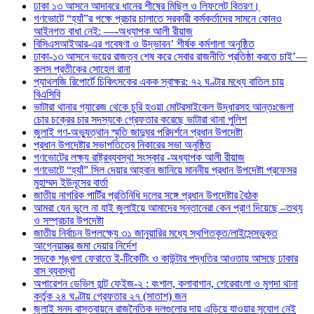
ঢাকা ১৩ আসনে আদাবরে ধানের শীষের মিছিল ও লিফলেট বিতরণ।
গণভোটে “হ্যাঁ”র পক্ষে প্রচার চালাতে সরকারী কর্মকর্তাদের সামনে কোনও
আইনগত বাধা নেই: —-অধ্যাপক আলী রীয়াজ
বিসিএসআইআর-এর গবেষণা ও উদ্ভাবন’ শীর্ষক কর্মশালা অনুষ্ঠিত
ঢাকা-১৩ আসনে ভয়ের রাজত্ব শেষ করে সেবার রাজনীতি প্রতিষ্ঠা করতে চাই’—
কলস প্রতীকের সোহেল রানা
প্যাথলজি রিপোর্টে চিকিৎসকের একক স্বাক্ষর: ৭২ ঘণ্টার মধ্যে বাতিল চায়
বিএসিবি
ভাটারা থানার গ্যারেজ থেকে চুরি হওয়া মোটরসাইকেল উদ্ধারসহ আন্তঃজেলা
চোর চক্রের চার সদস্যকে গ্রেফতার করেছে ভাটারা থানা পুলিশ
জুলাই গণ-অভ্যুত্থান স্মৃতি জাদুঘর পরিদর্শনে প্রধান উপদেষ্টা
প্রধান উপদেষ্টার সভাপতিত্বে নিকারের সভা অনুষ্ঠিত
গণভোটের লক্ষ্য রাষ্ট্রব্যবস্থা সংস্কার -অধ্যাপক আলী রীয়াজ
গণভোটে “হ্যাঁ” সিল দেয়ার আহ্বান জানিয়ে মাননীয় প্রধান উপদেষ্টা প্রফেসর
মুহাম্মদ ইউনূসের বার্তা
জাতীয় নাগরিক পার্টির প্রতিনিধি দলের সঙ্গে প্রধান উপদেষ্টার বৈঠক
আমরা যেন ভুলে না যাই জুলাইয়ে আমাদের সন্তানেরা কেন প্রাণ দিয়েছে –তথ্য
ও সম্প্রচার উপদেষ্টা
জাতীয় নির্বাচন উপলক্ষ্যে ৩১ জানুয়ারির মধ্যে স্থগিতকৃত/লাইসেন্সভুক্ত
আগ্নেয়াস্ত্র জমা দেয়ার নির্দেশ
সড়কে শৃঙ্খলা ফেরাতে ই-টিকেটিং ও কাউন্টার পদ্ধতির আওতায় আসছে ঢাকার
বাস ব্যবস্থা
অপারেশন ডেভিল হান্ট ফেইজ-২ : বংশাল, কলাবাগান, শেরেবাংলা ও মুগদা থানা
কর্তৃক ২৪ ঘণ্টায় গ্রেফতার ২৭ (সাতাশ) জন
জুলাই সনদ বাস্তবায়নে রাজনৈতিক দলগুলোর দায় এড়িয়ে যাওয়ার সুযোগ নেই