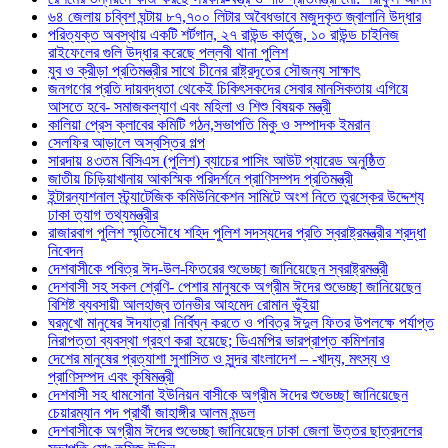
৬৪ জেলায় চব্বিশ ঘন্টায় ৮৭,৭০০ লিটার অবৈধভাবে মজুদকৃত জ্বালানি উদ্ধার
পরিত্যক্ত অবস্থায় একটি শর্টগান, ২৭ রাউন্ড কার্তুজ, ১০ রাউন্ড চাইনিজ
রাইফেলের গুলি উদ্ধার করেছে পল্লবী থানা পুলিশ
যুব ও ক্রীড়া প্রতিমন্ত্রীর সাথে চীনের রাষ্ট্রদূতের সৌজন্য সাক্ষাৎ
জনগণের প্রতি দায়বদ্ধতা থেকেই চিকিৎসকদের সেবার মানসিকতায় এগিয়ে
আসতে হবে- সমাজকল্যাণ এবং মহিলা ও শিশু বিষয়ক মন্ত্রী
কালিয়া প্রেস ক্লাবের কমিটি গঠন,সভাপতি মিকু ও সম্পাদক ইমরান
সেলফির আড়ালে অস্বস্তির গল্প
সারদায় ৪৩তম বিসিএস (পুলিশ) ব্যাচের পাসিং আউট প্যারেড অনুষ্ঠিত
জাতীয় চিড়িয়াখানায় আকস্মিক পরিদর্শনে প্রাণিসম্পদ প্রতিমন্ত্রী
ইন্টারন্যাশনাল স্ট্র্যাটেজিক কমিউনিকেশন সামিটে অংশ নিতে তুরস্কের উদ্দেশ্য
ঢাকা ত‍্যাগ তথ্যমন্ত্রীর
রাজারবাগ পুলিশ স্মৃতিসৌধে শহিদ পুলিশ সদস্যদের প্রতি স্বরাষ্ট্রমন্ত্রীর শ্রদ্ধা
নিবেদন
দেশবাসীকে পবিত্র ঈদ-উল-ফিতরের শুভেচ্ছা জানিয়েছেন স্বরাষ্ট্রমন্ত্রী
দেশবাসী সহ সকল শ্রেণি- পেশার মানুষকে অগ্রীম ঈদের শুভেচ্ছা জানিয়েছেন
বিশিষ্ট ব্যবসায়ী আলহাজ্ব তানভীর আহমেদ রোমান ভূঁইয়া
ঘরমুখো মানুষের ঈদযাত্রা নির্বিঘ্ন করতে ও পবিত্র ঈদুল ফিতর উপলক্ষে পর্যাপ্ত
নিরাপত্তা ব্যবস্থা গ্রহণ করা হয়েছে; ডিএমপির ভারপ্রাপ্ত কমিশনার
দেশের মানুষের প্রত্যাশা সুশাসিত ও সুন্দর বাংলাদেশ – -খাদ্য, মৎস্য ও
প্রাণিসম্পদ এবং কৃষিমন্ত্রী
দেশবাসী সহ ধামসোনা ইউনিয়ন বাসীকে অগ্রীম ঈদের শুভেচ্ছা জানিয়েছেন
চেয়ারম্যান পদ প্রার্থী জাহাঙ্গীর আলম মন্ডল
দেশবাসীকে অগ্রীম ঈদের শুভেচ্ছা জানিয়েছেন ঢাকা জেলা উত্তর ছাত্রদলের