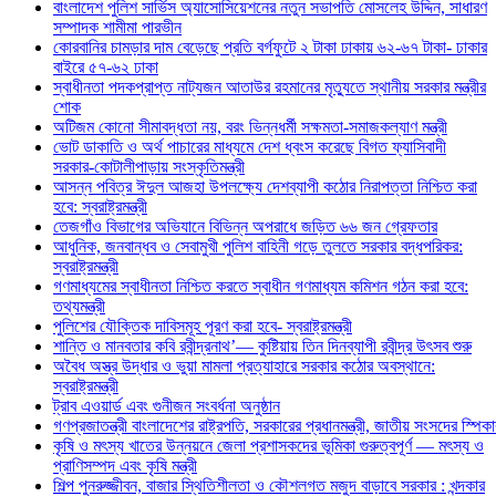
বাংলাদেশ পুলিশ সার্ভিস অ্যাসোসিয়েশনের নতুন সভাপতি মোসলেহ উদ্দিন, সাধারণ
সম্পাদক শামীমা পারভীন
কোরবানির চামড়ার দাম বেড়েছে প্রতি বর্গফুটে ২ টাকা ঢাকায় ৬২-৬৭ টাকা- ঢাকার
বাইরে ৫৭-৬২ ঢাকা
স্বাধীনতা পদকপ্রাপ্ত নাট্যজন আতাউর রহমানের মৃত্যুতে স্থানীয় সরকার মন্ত্রীর
শোক
অটিজম কোনো সীমাবদ্ধতা নয়, বরং ভিন্নধর্মী সক্ষমতা-সমাজকল্যাণ মন্ত্রী
ভোট ডাকাতি ও অর্থ পাচারের মাধ্যমে দেশ ধ্বংস করেছে বিগত ফ্যাসিবাদী
সরকার-কোটালীপাড়ায় সংস্কৃতিমন্ত্রী
আসন্ন পবিত্র ঈদুল আজহা উপলক্ষ্যে দেশব্যাপী কঠোর নিরাপত্তা নিশ্চিত করা
হবে: স্বরাষ্ট্রমন্ত্রী
তেজগাঁও বিভাগের অভিযানে বিভিন্ন অপরাধে জড়িত ৬৬ জন গ্রেফতার
আধুনিক, জনবান্ধব ও সেবামুখী পুলিশ বাহিনী গড়ে তুলতে সরকার বদ্ধপরিকর:
স্বরাষ্ট্রমন্ত্রী
গণমাধ্যমের স্বাধীনতা নিশ্চিত করতে স্বাধীন গণমাধ্যম কমিশন গঠন করা হবে:
তথ্যমন্ত্রী
পুলিশের যৌক্তিক দাবিসমূহ পূরণ করা হবে- স্বরাষ্ট্রমন্ত্রী
শান্তি ও মানবতার কবি রবীন্দ্রনাথ’— কুষ্টিয়ায় তিন দিনব্যাপী রবীন্দ্র উৎসব শুরু
অবৈধ অস্ত্র উদ্ধার ও ভুয়া মামলা প্রত্যাহারে সরকার কঠোর অবস্থানে:
স্বরাষ্ট্রমন্ত্রী
ট্রাব এওয়ার্ড এবং গুনীজন সংবর্ধনা অনুষ্ঠান
গণপ্রজাতন্ত্রী বাংলাদেশের রাষ্ট্রপতি, সরকারের প্রধানমন্ত্রী, জাতীয় সংসদের 
কৃষি ও মৎস্য খাতের উন্নয়নে জেলা প্রশাসকদের ভূমিকা গুরুত্বপূর্ণ — মৎস্য ও
প্রাণিসম্পদ এবং কৃষি মন্ত্রী
শিল্প পুনরুজ্জীবন, বাজার স্থিতিশীলতা ও কৌশলগত মজুদ বাড়াবে সরকার : খন্দকার