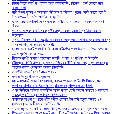
বিজয় দিবসে সর্বাধিক পতাকা হাতে প্যারাস্যুটিং, গিনেজ ওয়ার্ল্ড রেকর্ডে নাম
বাংলাদেশের
নারী-শিশুর সুরক্ষা ও ক্ষমতায়ন নিশ্চিতে নাগরিকতা প্রকল্প একটি সময়োপযোগী
উদ্যোগ— উপদেষ্টা শারমীন এস মুরশিদ
ভবিষ্যতের বাংলাদেশ কেমন হবে তা নির্ধারণেই গণভোট — অধ্যাপক আলী
রীয়াজ
তথ্য ও সম্প্রচার সচিবের জুলাই যোদ্ধাদের জন্য চলচ্চিত্র নির্মাণ কোর্স
উদ্বোধন
সুষ্ঠু ও নিরপেক্ষ নির্বাচন অনুষ্ঠানে আনসার সদস্যদের পেশাদারিত্বের সঙ্গে দায়িত্ব
পালনের আহ্বান স্বরাষ্ট্র উপদেষ্টার
সুনামগঞ্জে সরকারি প্রাথমিক বিদ্যালয় পরিদর্শনে প্রাথমিক ও গণশিক্ষা উপদেষ্টা
১১ জানুয়ারি ২০২৬ খ্রি.:
বিলুপ্ত প্রাণী সংরক্ষণ অত্যন্ত জরুরি -মৎস্য ও প্রাণিসম্পদ উপদেষ্টা
টেলিগ্রামে বিনিয়োগের প্রলোভন দেখিয়ে কোটি টাকা আত্মসাৎ, প্রতারক চক্রের
আরেক সদস্য গ্রেফতার করলো সিআইডি
এলপিজি সংকটের নেতিবাচক প্রভাব
কবি মঈন মুরসালিন এর জন্মদিন
মাদক সম্রাজ্ঞী শাহজাদী বেগমসহ চারজন গ্রেফতার: বিদেশি পিস্তল, ৪৬
লক্ষাধিক টাকার হেরোইন-গাঁজা উদ্ধার করেছে পল্লবী থানা পুলিশ।
এবার নির্বাচনে অভিন্ন রাজনীতির মাইল ফলক তৈরি করবেন নড়াইল-১ আসনের
স্বতন্ত্র প্রার্থী অধ্যাপক বিএম নাগিব হোসেন
ইনকিলাব মঞ্চের মুখপাত্র শহীদ শরীফ ওসমান বিন হাদি হত্যা মামলায় ১৭
(সতেরো) জনের বিরুদ্ধে চার্জশিট দাখিল
গভীর সমুদ্রে গবেষণা ও সমস্যা চিহ্নিত করতে গুরুত্বারোপ প্রধান উপদেষ্টার
শিক্ষকতা কোনো সাধারণ চাকরি নয়; এটি একটি আজীবন দায়িত্ব – শিক্ষা উপদেষ্টা