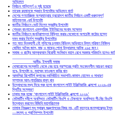
অভিনন্দন
নির্বাচন শান্তিপূর্ণ ও সুষ্ঠু হয়েছে
তারেক রহমানকে প্রধান উপদেষ্টার অভিনন্দন বার্তা
দেশের গণতান্ত্রিক অগ্রযাত্রায় ত্রয়োদশ জাতীয় নির্বাচন একটি গুরুত্বপূর্ণ
মাইলফলক -ধর্ম উপদেষ্টা
জাতীয় নির্বাচনে ভোট দিলেন স্বরাষ্ট্র উপদেষ্টা
শেভরন বাংলাদেশ এমপ্লয়িজ ইউনিয়নের সংবাদ সম্মেলন
জাতীয় নির্বাচনে জননিরাপত্তা বিঘ্নিত করার যেকোনো অপচেষ্টা কঠোর হস্তে
দমন করার নির্দেশ স্বরাষ্ট্র উপদেষ্টার
গত সাত দিনব্যাপী নৌ পুলিশের চলমান বিভিন্ন অভিযানে বিপুল পরিমাণ নিষিদ্ধ
ঘোষিত অবৈধ জাল, মাছ ও মাছের পোনা উদ্ধারসহ আটক ২৬৫ জন।
সমাজ ও রাষ্ট্রে আলকুরআন বিরোধী সংবিধান বহাল রেখে সরকার পরিবর্তন হলেও জা
আমীর, ইসলামী সমাজ
দোষারোপের সংস্কৃতি থেকে বের হয়ে পরস্পরের প্রতি সংবেদনশীল আচরণ করতে
হবে- উপদেষ্টা ড. মুহাম্মদ ফাওজুল কবির খান
আশুলিয়া রিপোর্টার্স ক্লাবের নবনির্বাচিত সভাপতি-কামাল হোসেন ও সাধারণ
সম্পাদক আল-শাহরিয়ার বাবুল খান
উদ্বোধনের মধ্য দিয়ে শুরু হলো বাংলাদেশ লাইট ইঞ্জিনিয়ারিং এক্সপো ২০২৬-এর
দ্বিতীয় সংস্করণ
ঢাকায় শুরু হচ্ছে ‘বাংলাদেশ লাইট ইঞ্জিনিয়ারিং এক্সপো ২০২৬’
সেন্টমার্টিন দ্বীপে অবস্থিত সেন্টমার্টিন বিওপি ও টেকনাফে অবস্থিত সী-বিচ বিওপি
উদ্বোধন করলেন বিজিবি মহাপরিচালক
তামাক নিয়ন্ত্রণ শুধু স্বাস্থ্য মন্ত্রণালয়ের বিষয় নয়, এটি বৃহত্তর জনস্বাস্থ্যের ইস্যু
—মৎস্য ও প্রাণিসম্পদ উপদেষ্টা