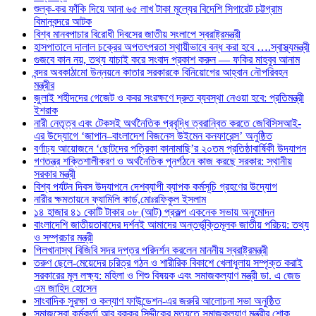
শুল্ক-কর ফাঁকি দিয়ে আনা ৬৫ লাখ টাকা মূল্যের বিদেশি সিগারেট চট্টগ্রাম
বিমানবন্দরে আটক
বিশ্ব মানবপাচার বিরোধী দিবসের জাতীয় সংলাপে স্বরাষ্ট্রমন্ত্রী
হাসপাতালে দালাল চক্রের অপতৎপরতা স্থায়ীভাবে বন্ধ করা হবে ….স্বাস্থ্যমন্ত্রী
গুজবে কান নয়, তথ্য যাচাই করে সংবাদ প্রকাশ করুন — ফকির মাহবুব আনাম
বন্দর অবকাঠামো উন্নয়নে কাতার সরকারকে বিনিয়োগের আহ্বান নৌপরিবহন
মন্ত্রীর
জুলাই শহীদদের গেজেট ও কবর সংরক্ষণে দ্রুত ব্যবস্থা নেওয়া হবে: প্রতিমন্ত্রী
ইশরাক
নারী নেতৃত্ব এবং টেকসই অর্থনৈতিক প্রবৃদ্ধি ত্বরান্বিত করতে জেবিসিসআই-
এর উদ্যোগে ‘জাপান–বাংলাদেশ বিজনেস উইমেন কনফারেন্স’ অনুষ্ঠিত
বর্ণাঢ্য আয়োজনে ‘ছোটদের পত্রিকা কানামাছি’র ২০তম প্রতিষ্ঠাবার্ষিকী উদযাপন
গণতন্ত্র শক্তিশালীকরণ ও অর্থনৈতিক পুনর্গঠনে কাজ করছে সরকার: স্থানীয়
সরকার মন্ত্রী
বিশ্ব পর্যটন দিবস উদযাপনে দেশব্যাপী ব্যাপক কর্মসূচি গ্রহণের উদ্যোগ
নারীর ক্ষমতায়নে ফ্যামিলি কার্ড,মোঃরফিকুল ইসলাম
১৪ হাজার ৪১ কোটি টাকার ০৮ (আট) প্রকল্প একনেক সভায় অনুমোদন
বাংলাদেশি জাতীয়তাবাদের দর্শনই আমাদের অন্তর্ভুক্তিমূলক জাতীয় পরিচয়: তথ্য
ও সম্প্রচার মন্ত্রী
পিলখানাস্থ বিজিবি সদর দপ্তর পরিদর্শন করলেন মাননীয় স্বরাষ্ট্রমন্ত্রী
তরুণ ছেলে-মেয়েদের চরিত্র গঠন ও শারীরিক বিকাশে খেলাধুলায় সম্পৃক্ত করাই
সরকারের মূল লক্ষ্য: মহিলা ও শিশু বিষয়ক এবং সমাজকল্যাণ মন্ত্রী ডা. এ জেড
এম জাহিদ হোসেন
সাংবাদিক সুরক্ষা ও কল্যাণ ফাউন্ডেশন-এর জরুরি আলোচনা সভা অনুষ্ঠিত
সমাজসেবা কর্মকর্তা আবু বক্কর সিদ্দীকের মৃত্যুতে সমাজকল্যাণ মন্ত্রীর শোক