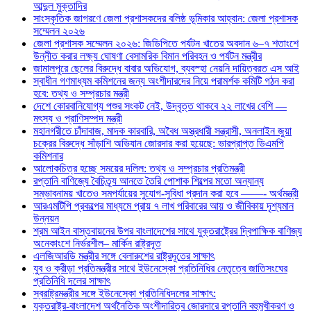
আব্দুল মুক্তাদির
সাংস্কৃতিক জাগরণে জেলা প্রশাসকদের বলিষ্ঠ ভূমিকার আহ্বান: জেলা প্রশাসক
সম্মেলন ২০২৬
জেলা প্রশাসক সম্মেলন ২০২৬: জিডিপিতে পর্যটন খাতের অবদান ৬–৭ শতাংশে
উন্নীত করার লক্ষ্য ঘোষণা বেসামরিক বিমান পরিবহন ও পর্যটন মন্ত্রীর
জামালপুরে ছেলের বিরুদ্ধে বাবার অভিযোগ, ব্যবস্হা নেয়নি দায়িত্বরত এস আই
স্বাধীন গণমাধ্যম কমিশনের জন্য অংশীদারদের নিয়ে পরামর্শক কমিটি গঠন করা
হবে: তথ্য ও সম্প্রচার মন্ত্রী
দেশে কোরবানিযোগ্য পশুর সংকট নেই, উদ্বৃত্ত থাকবে ২২ লাখের বেশি —
মৎস্য ও প্রাণিসম্পদ মন্ত্রী
মহানগরীতে চাঁদাবাজ, মাদক কারবারি, অবৈধ অস্ত্রধারী সন্ত্রাসী, অনলাইন জুয়া
চক্রের বিরুদ্ধে সাঁড়াশি অভিযান জোরদার করা হয়েছে: ভারপ্রাপ্ত ডিএমপি
কমিশনার
আলোকচিত্র হচ্ছে সময়ের দলিল: তথ্য ও সম্প্রচার প্রতিমন্ত্রী
রপ্তানি বাণিজ্যে বৈচিত্র্য আনতে তৈরি পোশাক শিল্পের মতো অন্যান্য
সম্ভাবনাময় খাতেও সমপর্যায়ের সুযোগ-সুবিধা প্রদান করা হবে ——- অর্থমন্ত্রী
আরএমটিপি প্রকল্পের মাধ্যমে প্রায় ৭ লাখ পরিবারের আয় ও জীবিকায় দৃশ্যমান
উন্নয়ন
শ্রম আইন বাস্তবায়নের উপর বাংলাদেশের সাথে যুক্তরাষ্ট্রের দ্বিপাক্ষিক বাণিজ্য
অনেকাংশে নির্ভরশীল– মার্কিন রাষ্ট্রদূত
এলজিআরডি মন্ত্রীর সঙ্গে বেলারুশের রাষ্ট্রদূতের সাক্ষাৎ
যুব ও ক্রীড়া প্রতিমন্ত্রীর সাথে ইউনেস্কো প্রতিনিধির নেতৃত্বে জাতিসংঘের
প্রতিনিধি দলের সাক্ষাৎ
স্বরাষ্ট্রমন্ত্রীর সঙ্গে ইউনেস্কো প্রতিনিধিদলের সাক্ষাৎ:
যুক্তরাষ্ট্র-বাংলাদেশ অর্থনৈতিক অংশীদারিত্ব জোরদারে রপ্তানি বহুমুখীকরণ ও