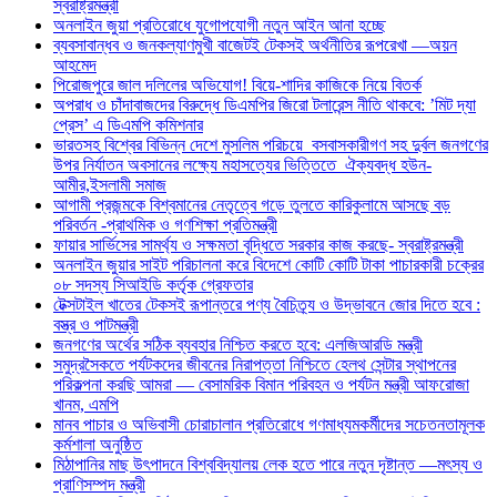
স্বরাষ্ট্রমন্ত্রী
অনলাইন জুয়া প্রতিরোধে যুগোপযোগী নতুন আইন আনা হচ্ছে
ব্যবসাবান্ধব ও জনকল্যাণমুখী বাজেটই টেকসই অর্থনীতির রূপরেখা —অয়ন
আহমেদ
পিরোজপুরে জাল দলিলের অভিযোগ! বিয়ে-শাদির কাজিকে নিয়ে বিতর্ক
অপরাধ ও চাঁদাবাজদের বিরুদ্ধে ডিএমপির জিরো টলারেন্স নীতি থাকবে: ’মিট দ্যা
প্রেস’ এ ডিএমপি কমিশনার
ভারতসহ বিশ্বের বিভিন্ন দেশে মুসলিম পরিচয়ে বসবাসকারীগণ সহ দুর্বল জনগণের
উপর নির্যাতন অবসানের লক্ষ্যে মহাসত্যের ভিত্তিতে ঐক্যবদ্ধ হউন-
আমীর,ইসলামী সমাজ
আগামী প্রজন্মকে বিশ্বমানের নেতৃত্বে গড়ে তুলতে কারিকুলামে আসছে বড়
পরিবর্তন -প্রাথমিক ও গণশিক্ষা প্রতিমন্ত্রী
ফায়ার সার্ভিসের সামর্থ্য ও সক্ষমতা বৃদ্ধিতে সরকার কাজ করছে- স্বরাষ্ট্রমন্ত্রী
অনলাইন জুয়ার সাইট পরিচালনা করে বিদেশে কোটি কোটি টাকা পাচারকারী চক্রের
০৮ সদস্য সিআইডি কর্তৃক গ্রেফতার
টেক্সটাইল খাতের টেকসই রূপান্তরে পণ্য বৈচিত্র্য ও উদ্ভাবনে জোর দিতে হবে :
বস্ত্র ও পাটমন্ত্রী
জনগণের অর্থের সঠিক ব্যবহার নিশ্চিত করতে হবে: এলজিআরডি মন্ত্রী
সমুদ্রসৈকতে পর্যটকদের জীবনের নিরাপত্তা নিশ্চিতে হেলথ সেন্টার স্থাপনের
পরিকল্পনা করছি আমরা — বেসামরিক বিমান পরিবহন ও পর্যটন মন্ত্রী আফরোজা
খানম, এমপি
মানব পাচার ও অভিবাসী চোরাচালান প্রতিরোধে গণমাধ্যমকর্মীদের সচেতনতামূলক
কর্মশালা অনুষ্ঠিত
মিঠাপানির মাছ উৎপাদনে বিশ্ববিদ্যালয় লেক হতে পারে নতুন দৃষ্টান্ত —মৎস্য ও
প্রাণিসম্পদ মন্ত্রী