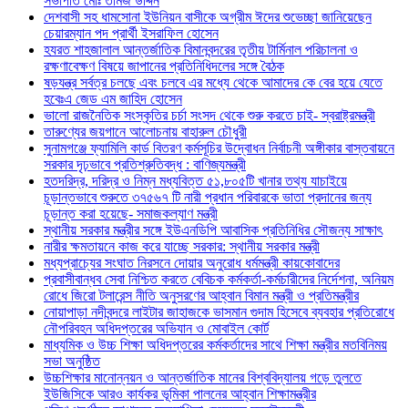
সভাপতি মোঃ তমিজ উদ্দিন
দেশবাসী সহ ধামসোনা ইউনিয়ন বাসীকে অগ্রীম ঈদের শুভেচ্ছা জানিয়েছেন
চেয়ারম্যান পদ প্রার্থী ইসরাফিল হোসেন
হযরত শাহজালাল আন্তর্জাতিক বিমানবন্দরের তৃতীয় টার্মিনাল পরিচালনা ও
রক্ষণাবেক্ষণ বিষয়ে জাপানের প্রতিনিধিদলের সঙ্গে বৈঠক
ষড়যন্ত্র সর্বত্র চলছে এবং চলবে এর মধ্যে থেকে আমাদের কে বের হয়ে যেতে
হবেঃএ জেড এম জাহিদ হোসেন
ভালো রাজনৈতিক সংস্কৃতির চর্চা সংসদ থেকে শুরু করতে চাই- স্বরাষ্ট্রমন্ত্রী
তারুণ্যের জয়গানে আলোচনায় বাহারুল চৌধুরী
সুনামগঞ্জে ফ্যামিলি কার্ড বিতরণ কর্মসূচির উদ্বোধন নির্বাচনী অঙ্গীকার বাস্তবায়নে
সরকার দৃঢ়ভাবে প্রতিশ্রুতিবদ্ধ : বাণিজ্যমন্ত্রী
হতদরিদ্র, দরিদ্র ও নিম্ন মধ্যবিত্ত ৫১,৮০৫টি খানার তথ্য যাচাইয়ে
চূড়ান্তভাবে শুরুতে ৩৭৫৬৭ টি নারী প্রধান পরিবারকে ভাতা প্রদানের জন্য
চূড়ান্ত করা হয়েছে- সমাজকল্যাণ মন্ত্রী
স্থানীয় সরকার মন্ত্রীর সঙ্গে ইউএনডিপি আবাসিক প্রতিনিধির সৌজন্য সাক্ষাৎ
নারীর ক্ষমতায়নে কাজ করে যাচ্ছে সরকার: স্থানীয় সরকার মন্ত্রী
মধ্যপ্রাচ্যের সংঘাত নিরসনে দোয়ার অনুরোধ ধর্মমন্ত্রী কায়কোবাদের
প্রবাসীবান্ধব সেবা নিশ্চিত করতে বেবিচক কর্মকর্তা-কর্মচারীদের নির্দেশনা, অনিয়ম
রোধে জিরো টলারেন্স নীতি অনুসরণের আহ্বান বিমান মন্ত্রী ও প্রতিমন্ত্রীর
নোয়াপাড়া নদীবন্দরে লাইটার জাহাজকে ভাসমান গুদাম হিসেবে ব্যবহার প্রতিরোধে
নৌপরিবহন অধিদপ্তরের অভিযান ও মোবাইল কোর্ট
মাধ্যমিক ও উচ্চ শিক্ষা অধিদপ্তরের কর্মকর্তাদের সাথে শিক্ষা মন্ত্রীর মতবিনিময়
সভা অনুষ্ঠিত
উচ্চশিক্ষার মানোন্নয়ন ও আন্তর্জাতিক মানের বিশ্ববিদ্যালয় গড়ে তুলতে
ইউজিসিকে আরও কার্যকর ভূমিকা পালনের আহ্বান শিক্ষামন্ত্রীর