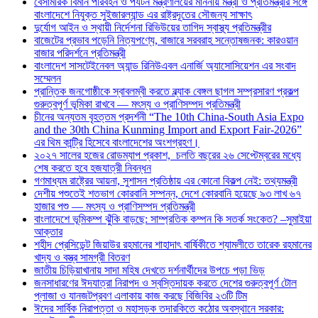
বেসামরিক বিমান পরিবহন ও পর্যটন মন্ত্রণালয়ের মাননীয় মন্ত্রী ও প্রতিমন্ত্রীর সঙ্গে
বাংলাদেশে নিযুক্ত সুইজারল্যান্ড এর রাষ্ট্রদূতের সৌজন্য সাক্ষাৎ
দুর্যোগ আইন ও স্থায়ী নির্দেশনা রিভিউয়ের তাগিদ স্বাস্থ্য প্রতিমন্ত্রীর
বাজেটের প্রভাব পড়েনি নিত্যপণ্যে, বাজারে সরবরাহ সন্তোষজনক: কারওয়ান
বাজার পরিদর্শনে প্রতিমন্ত্রী
বাংলাদেশ সাসটেইনেবল অ্যান্ড রিনিউএবল এনার্জি অ্যাসোসিয়েশন এর সংবাদ
সম্মেলন
প্রান্তিক জনগোষ্ঠীকে স্বাবলম্বী করতে ব্ল্যাক বেঙ্গল ছাগল সম্প্রসারণ প্রকল্প
গুরুত্বপূর্ণ ভূমিকা রাখবে — মৎস্য ও প্রাণিসম্পদ প্রতিমন্ত্রী
চীনের অন্যতম বৃহত্তম প্রদর্শনী “The 10th China-South Asia Expo
and the 30th China Kunming Import and Export Fair-2026”
এর থিম কান্ট্রি হিসেবে বাংলাদেশের অংশগ্রহণ।
২০২৭ সালের হজের রোডম্যাপ প্রকাশ, চলতি বছরের ২৬ সেপ্টেম্বরের মধ্যে
শেষ করতে হবে হজযাত্রী নিবন্ধন
গণমাধ্যম রাষ্ট্রের আয়না, সুশাসন প্রতিষ্ঠায় এর কোনো বিকল্প নেই: তথ্যমন্ত্রী
দেশীয় পশুতেই শতভাগ কোরবানি সম্পন্ন, দেশে কোরবানি হয়েছে ৯৩ লাখ ৬৭
হাজার পশু — মৎস্য ও প্রাণিসম্পদ প্রতিমন্ত্রী
বাংলাদেশে ভূমিকম্প ঝুঁকি বাড়ছে: সাম্প্রতিক কম্পন কি সতর্ক সংকেত? –সুমাইয়া
আক্তার
শহীদ প্রেসিডেন্ট জিয়াউর রহমানের শাহাদাৎ বার্ষিকীতে শ্যামলীতে তারেক রহমানের
খাদ্য ও বস্ত্র সামগ্রী বিতরণ
জাতীয় চিড়িয়াখানায় সাদা মহিষ দেখতে দর্শনার্থীদের উপচে পড়া ভিড়
জনসাধারণের ঈদযাত্রা নিরাপদ ও স্বস্তিদায়ক করতে দেশের গুরুত্বপূর্ণ টোল
প্লাজা ও যানজটপ্রবণ এলাকায় কাজ করছে বিজিবির ২৩টি টিম
ঈদের সার্বিক নিরাপত্তা ও মহাসড়ক তদারকিতে কঠোর অবস্থানে সরকার: