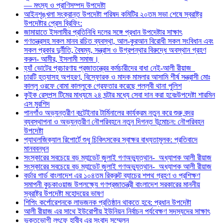
— মৎস্য ও প্রাণিসম্পদ উপদেষ্টা
আইনশৃঙ্খলা সংক্রান্ত উপদেষ্টা পরিষদ কমিটির ২০তম সভা শেষে স্বরাষ্ট্র
উপদেষ্টার প্রেস ব্রিফিং:
জামায়াতে ইসলামীর প্রতিনিধি দলের সঙ্গে প্রধান উপদেষ্টার সাক্ষাৎ
গণতন্ত্রসহ সকল মানব রচিত ব্যবস্থা, আল-কুরআন বিরোধী সকল সংবিধান এবং
সকল প্রকার দুর্নীতি, বৈষম্য, সন্ত্রাস ও উগ্রপন্থার বিরুদ্ধে অবস্থান গ্রহণ
করুন- আমীর, ইসলামী সমাজ।
হ্যাঁ ভোটের প্রচারণায় প্রজাতন্ত্রের কর্মচারীদের বাধা নেই-আলী রীয়াজ
চারটি হত্যাসহ অপহরণ, বিস্ফোরক ও মাদক মামলার আসামি শীর্ষ সন্ত্রাসী মোঃ
কাল্লু ওরফে বোমা কাল্লুকে গ্রেফতার করেছে পল্লবী থানা পুলিশ
কুইক রেসপন্স টিমের মাধ্যমে ২৪ ঘন্টার মধ্যে সেবা দান করা হবেঃউপদেষ্টা শারমিন
এস মুরশিদ
পানগাঁও অভ্যন্তরীণ কন্টেইনার টার্মিনালের কার্যক্রম নতুন করে শুরু বন্দর
ব্যবস্থাপনা ও অভ্যন্তরীণ নৌপরিবহনে নতুন দিগন্ত উন্মোচন: নৌপরিবহন
উপদেষ্টা
প্যাথলজিক্যাল রিপোর্টে শুধু চিকিৎসকের স্বাক্ষর বাধ্যতামূলক: প্রতিবাদে
মানববন্ধন
সংস্কারের সবচেয়ে বড় ম্যান্ডেট জুলাই গণঅভ্যুত্থান- ⁠ ⁠অধ্যাপক আলী রীয়াজ
সংস্কারের সবচেয়ে বড় ম্যান্ডেট জুলাই গণঅভ্যুত্থান- ⁠ ⁠অধ্যাপক আলী রীয়াজ
বর্ডার গার্ড বাংলাদেশ এর ১০৪তম রিক্রুট ব্যাচের শপথ গ্রহণ ও প্রশিক্ষণ
সমাপনী কুচকাওয়াজ উপলক্ষ্যে গণপ্রজাতন্ত্রী বাংলাদেশ সরকারের মাননীয়
স্বরাষ্ট্র উপদেষ্টা মহোদয়ের ভাষণ
শিপিং কর্পোরেশনকে লাভজনক প্রতিষ্ঠান থাকতে হবে: প্রধান উপদেষ্টা
আলী রীয়াজ এর সাথে ইউরোপীয় ইউনিয়ন নির্বাচন পর্যবেক্ষণ সদস্যদের সাক্ষাৎ
ভুক্তভোগী লুৎফে হাবীব এর সংবাদ সম্মেলন