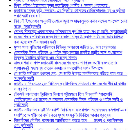
স্বচ্ছতা ও জবাবদিহিতা জোরদারে ‘সিটা’ প্রকল্পের
বিপুল পরিমাণ ইয়াবাসহ ক্ষুদ্র-নৃতাত্ত্বিক গোষ্ঠীর ৪ সদস্য গ্রেফতার :
জুলাইয়ে ‘নতুন কুঁড়ি স্পোর্টস- এর দ্বিতীয় মৌসুমের রেজিস্ট্রেশন: যুব ও ক্রীড়া
প্রতিমন্ত্রীর ঘোষণা
নির্বাচনী ইশতেহার অনুযায়ী দেশকে জুয়া ও মাদকমুক্ত করার লক্ষ্যে পদক্ষেপ নেয়া
হচ্ছে- স্বরাষ্ট্রমন্ত্রী
দেশের সীমান্তে একজনকেও অবৈধভাবে পুশ-ইন হতে দেওয়া হয়নি- স্বরাষ্ট্রমন্ত্রী
গুমের শিকার পরিবারের জন্য বিশেষ ভাতা চালুর উদ্যোগ; দায়ীদের বিচার নিশ্চিত
করা হবে: স্থানীয় সরকার মন্ত্রী
মুগদা থানা পুলিশের অভিযানে বিভিন্ন অপরাধে জড়িত ১০ জন গ্রেফতার
বেসামরিক বিমান পরিবহন ও পর্যটন মন্ত্রণালয়ের মাননীয় মন্ত্রীর সঙ্গে বাংলাদেশে
নিযুক্ত ইতালির রাষ্ট্রদূত এর সৌজন্য সাক্ষাৎ
মালয়েশিয়া ও গণপ্রজাতন্ত্রী বাংলাদেশের মধ্যে গণপ্রজাতন্ত্রী বাংলাদেশের
প্রধানমন্ত্রী মহামান্য তারেক রহমানের মালয়েশিয়া সফর উপলক্ষে
যে জাতি সঙ্গীতকে গুরুত্ব দেয়, সে জাতি উন্নত মানসিকতার পরিচয় বহন করে—
সংস্কৃতি মন্ত্রী
জাতীয় চা দিবস-২০২৬: বিভিন্ন ক্যাটাগরিতে সম্মাননা পেল দেশের শীর্ষ চা বাগান
ও প্রতিষ্ঠান
টেকসই কালচারাল ট্যুরিজম বিকাশে শ্রীমঙ্গলে তিন দিনব্যাপী ‘হারমোনি
ফেস্টিভ্যাল’ এর উদ্বোধন করলেন বেসামরিক বিমান পরিবহন ও পর্যটন মন্ত্রী ও
প্রতিমন্ত্রী
জাতীয় নাট্যশালায় দুই দিনব্যাপী ‘সার্কাস ও যাত্রাপালা মানোন্নয়ন কর্মশালা’-এর
সমাপ্তি: অশ্লীলতা বর্জন করে সুস্থ সংস্কৃতি ফিরিয়ে আনার প্রত্যয়
বিজ্ঞানীদের মৌলিক গবেষণায় আত্মনিয়োগ করতে হবে —-মৎস্য ও প্রাণিসম্পদ
এবং কৃষিমন্ত্রী