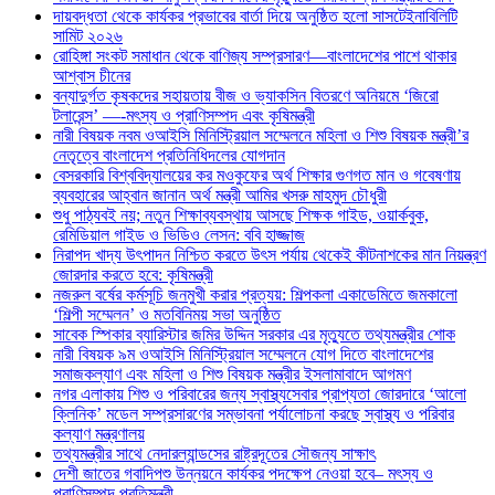
দায়বদ্ধতা থেকে কার্যকর প্রভাবের বার্তা দিয়ে অনুষ্ঠিত হলো সাসটেইনাবিলিটি
সামিট ২০২৬
রোহিঙ্গা সংকট সমাধান থেকে বাণিজ্য সম্প্রসারণ—বাংলাদেশের পাশে থাকার
আশ্বাস চীনের
বন্যাদুর্গত কৃষকদের সহায়তায় বীজ ও ভ্যাকসিন বিতরণে অনিয়মে ‘জিরো
টলারেন্স’ —-মৎস্য ও প্রাণিসম্পদ এবং কৃষিমন্ত্রী
নারী বিষয়ক নবম ওআইসি মিনিস্ট্রিয়াল সম্মেলনে মহিলা ও শিশু বিষয়ক মন্ত্রী’র
নেতৃত্বে বাংলাদেশ প্রতিনিধিদলের যোগদান
বেসরকারি বিশ্ববিদ্যালয়ের কর মওকুফের অর্থ শিক্ষার গুণগত মান ও গবেষণায়
ব্যবহারের আহ্বান জানান অর্থ মন্ত্রী আমির খসরু মাহমুদ চৌধুরী
শুধু পাঠ্যবই নয়; নতুন শিক্ষাব্যবস্থায় আসছে শিক্ষক গাইড, ওয়ার্কবুক,
রেমিডিয়াল গাইড ও ভিডিও লেসন: ববি হাজ্জাজ
নিরাপদ খাদ্য উৎপাদন নিশ্চিত করতে উৎস পর্যায় থেকেই কীটনাশকের মান নিয়ন্ত্রণ
জোরদার করতে হবে: কৃষিমন্ত্রী
নজরুল বর্ষের কর্মসূচি জনমুখী করার প্রত্যয়: শিল্পকলা একাডেমিতে জমকালো
‘শিল্পী সম্মেলন’ ও মতবিনিময় সভা অনুষ্ঠিত
সাবেক স্পিকার ব্যারিস্টার জমির উদ্দিন সরকার এর মৃত্যুতে তথ্যমন্ত্রীর শোক
নারী বিষয়ক ৯ম ওআইসি মিনিস্ট্রিয়াল সম্মেলনে যোগ দিতে বাংলাদেশের
সমাজকল্যাণ এবং মহিলা ও শিশু বিষয়ক মন্ত্রীর ইসলামাবাদে আগমণ
নগর এলাকায় শিশু ও পরিবারের জন্য স্বাস্থ্যসেবার প্রাপ্যতা জোরদারে ‘আলো
ক্লিনিক’ মডেল সম্প্রসারণের সম্ভাবনা পর্যালোচনা করছে স্বাস্থ্য ও পরিবার
কল্যাণ মন্ত্রণালয়
তথ্যমন্ত্রীর সাথে নেদারল্যান্ডসের রাষ্ট্রদূতের সৌজন্য সাক্ষাৎ
দেশী জাতের গবাদিপশু উন্নয়নে কার্যকর পদক্ষেপ নেওয়া হবে– মৎস্য ও
প্রাণিসম্পদ প্রতিমন্ত্রী