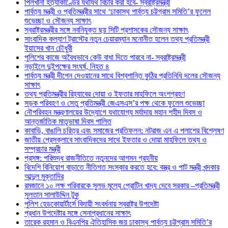
পিলখানা হত্যাকাণ্ডের যথাযথ বিচার করা হবে- স্বরাষ্ট্রমন্ত্রী
পার্বত্য মন্ত্রী ও প্রতিমন্ত্রীর সাথে ‘ঢাকাস্থ পার্বত্য চট্টগ্রাম সমিতি’র ফুলেল
শুভেচ্ছা ও সৌজন্য সাক্ষাৎ
স্বরাষ্ট্রমন্ত্রীর সঙ্গে নবনিযুক্ত ছয় সিটি প্রশাসকের সৌজন্য সাক্ষাৎ
সাংবাদিক কল্যাণ ট্রাস্টের নতুন চেয়ারম্যান মনোনীত হলেন তথ্য প্রতিমন্ত্রী
ইয়াসের খান চৌধুরী
পুলিশের কাজে অবৈধভাবে কেউ বাধা দিতে পারবে না- স্বরাষ্ট্রমন্ত্রী
নড়াইলে দুইপক্ষের সংঘর্ষ, নিহত ৪
পার্বত্য মন্ত্রী দীপেন দেওয়ানের সাথে বিশ্বশান্তি কুঠির প্রতিনিধি দলের সৌজন্য
সাক্ষাৎ
তথ্য প্রতিমন্ত্রীর রিহ্যাবের দোয়া ও ইফতার মাহফিলে অংশগ্রহণ
সড়ক পরিবহণ ও সেতু প্রতিমন্ত্রী জেএসএস’র পক্ষ থেকে ফুলেল শুভেচ্ছা
নৌপরিবহন মন্ত্রণালয়ের উদ্যোগে যথাযোগ্য মর্যাদায় মহান শহীদ দিবস ও
আন্তর্জাতিক মাতৃভাষা দিবস পালিত
কাবাডি, বাঙালি চরিত্র এবং সমাজের প্রতিফলন: নটরাজ এন এ পলাশের বিশ্লেষণ
জাতীয় প্রেসক্লাবে সাংবাদিকদের সাথে ইফতার ও দোয়া মাহফিলে তথ্য ও
সম্প্রচার মন্ত্রী
প্রসঙ্গ: পরিশুদ্ধ রাজনীতিতে নতুনদের আগমন গ্রহনীয়
বিদেশি বিনিয়োগ বাড়াতে নীতিগত সংস্কার করতে হবে: বস্ত্র ও পাট মন্ত্রী খন্দকার
আব্দুল মুক্তাদির
রমজানে ১০ লক্ষ পরিবারকে সুলভ মূল্যে প্রোটিন খাদ্য দেবে সরকার –প্রতিমন্ত্রী
সুলতান সালাউদ্দিন টুকু
পুলিশ হেডকোয়ার্টার্সে বিদায়ী সংবর্ধনায় স্বরাষ্ট্র উপদেষ্টা
প্রধান উপদেষ্টার সঙ্গে সেনাপ্রধানের সাক্ষাৎ
তারেক রহমান ও বিএনপির ঐতিহাসিক জয় ঢাকাস্থ পার্বত্য চট্টগ্রাম সমিতি’র