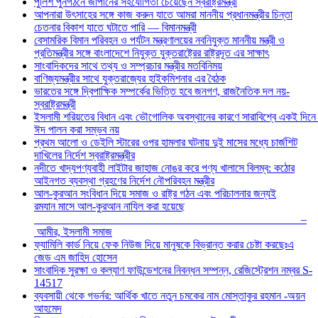
পুলিশ পুনর্গঠনে জাপানের সহযোগিতা চেয়েছেন স্বরাষ্ট্রমন্ত্রী
আপনারা উৎসাহের সঙ্গে কাজ করুন যাতে আমরা মাননীয় প্রধানমন্ত্রীর চিন্তা
চেতনার বিকাশ যাতে ঘটাতে পারি — বিমানমন্ত্রী
বেসামরিক বিমান পরিবহন ও পর্যটন মন্ত্রণালয়ের নবনিযুক্ত মাননীয় মন্ত্রী ও
প্রতিমন্ত্রীর সঙ্গে বাংলাদেশে নিযুক্ত যুক্তরাষ্ট্রের রাষ্ট্রদূত এর সাক্ষাৎ
সাংবাদিকদের সাথে তথ্য ও সম্প্রচার মন্ত্রীর মতবিনিময়
বাণিজ্যমন্ত্রীর সাথে যুক্তরাজ্যের হাইকমিশনার এর বৈঠক
ভারতের সঙ্গে দ্বিপাক্ষিক সম্পর্কের ভিত্তি হবে জনগণ, রাজনৈতিক দল নয়-
স্বরাষ্ট্রমন্ত্রী
ইসলামী শরিয়তের বিধান এবং ভৌগোলিক অবস্থানের কারণে সারাবিশ্বে একই দিনে
ঈদ পালন করা সম্ভব নয়
প্রথম আলো ও ডেইলি স্টারের ওপর হামলার ঘটনায় দুই মাসের মধ্যে চার্জশিট
দাখিলের নির্দেশ স্বরাষ্ট্রমন্ত্রীর
নদীতে খাদ্যপণ্যবাহী লাইটার জাহাজ নোঙর করে পণ্য খালাসে বিলম্ব: কঠোর
আইনগত ব্যবস্থা গ্রহণের নির্দেশ নৌপরিবহন মন্ত্রীর
আল-কুরআন সংবিধান দিয়ে সমাজ ও রাষ্ট্র গঠন এবং পরিচালনার জন্যই
রমযান মাসে আল-কুরআন নাযিল করা হয়েছে
–
আমীর, ইসলামী সমাজ
ফ্যামিলি কার্ড নিয়ে ফেক নিউজ দিয়ে মানুষকে বিভ্রান্ত করার চেষ্টা করছেঃএ
জেড এম জাহিদ হোসেন
সাংবাদিক সুরক্ষা ও কল্যাণ ফাউন্ডেশনের নিবন্ধন সম্পন্ন, রেজিস্ট্রেশন নম্বর S-
14517
ব্যবসায়ী থেকে গভর্নর: আর্থিক খাতে নতুন চমকের নাম মোস্তাকুর রহমান -অয়ন
আহমেদ