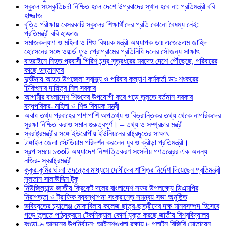
স্কুলে সংস্কৃতিচর্চা নিশ্চিত হলে দেশে উগ্রবাদের স্থান হবে না: প্রতিমন্ত্রী ববি
হাজ্জাজ
বৃত্তি পরীক্ষায় বেসরকারি স্কুলের শিক্ষার্থীদের প্রতি কোনো বৈষম্য নেই:
প্রতিমন্ত্রী ববি হাজ্জাজ
সমাজকল্যাণ ও মহিলা ও শিশু বিষয়ক মন্ত্রী অধ্যাপক ডাঃ এজেডএম জাহিদ
হোসেনের সঙ্গে ওয়ার্ল্ড ফুড প্রোগ্রামের প্রতিনিধি দলের সৌজন্য সাক্ষাৎ
বাহরাইনে নিহত প্রবাসী গিরিশ চন্দ্র সূত্রধরের মরদেহ দেশে পৌঁছেছে, পরিবারের
কাছে হস্তান্তর
দুর্ঘটনায় আহত উপজেলা স্বাস্থ্য ও পরিবার কল্যাণ কর্মকর্তা ডাঃ শংকরের
চিকিৎসার দায়িত্ব নিল সরকার
আগামীর বাংলাদেশ শিশুদের উপযোগী করে গড়ে তুলতে বর্তমান সরকার
বদ্ধপরিকর- মহিলা ও শিশু বিষয়ক মন্ত্রী
অবাধ তথ্য প্রবাহের পাশাপাশি অপতথ্য ও বিভ্রান্তিকর তথ্য থেকে নাগরিকদের
সুরক্ষা নিশ্চিত করাও সমান গুরুত্বপূর্ণ। – তথ্য ও সম্প্রচার মন্ত্রী
স্বরাষ্ট্রমন্ত্রীর সঙ্গে ইউরোপীয় ইউনিয়নের রাষ্ট্রদূতের সাক্ষাৎ
টাঙ্গাইল জেলা স্টেডিয়াম পরিদর্শন করলেন যুব ও ক্রীড়া প্রতিমন্ত্রী।
স্বল্প সময়ে ১৩৩টি অধ্যাদেশ নিষ্পত্তিকরণ সংসদীয় গণতন্ত্রের এক অনন্য
নজির- স্বরাষ্ট্রমন্ত্রী
কুকুর-কুমির ঘটনা তদন্তের মাধ্যমে দোষীদের শাস্তির নির্দেশ দিয়েছেন প্রতিমন্ত্রী
সুলতান সালাউদ্দিন টুকু
নিউজিল্যান্ড জাতীয় ক্রিকেট দলের বাংলাদেশ সফর উপলক্ষ্যে ডিএমপির
নিরাপত্তা ও ট্রাফিক ব্যবস্থাপনা সংক্রান্তে সমন্বয় সভা অনুষ্ঠিত
ভবিষ্যতের চ্যালেঞ্জ মোকাবিলায় কলেজ ছাত্র-ছাত্রীদের দক্ষ মানবসম্পদ হিসেবে
গড়ে তুলতে পাঠ্যক্রমে টেকনিক্যাল কোর্স যুক্ত করছে জাতীয় বিশ্ববিদ্যালয়
বগুড়া-৬ আসনের উপনির্বাচন: আইনশৃঙ্খলা রক্ষায় ৮ প্লাটুন বিজিবি মোতায়েন