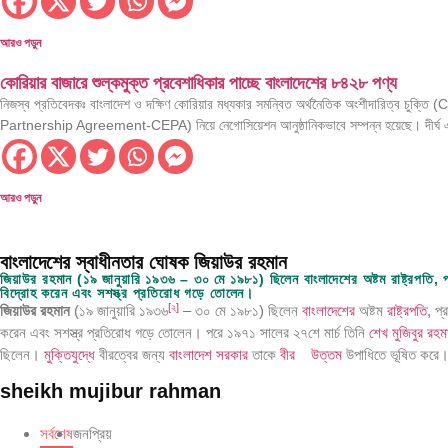
বর্ণাঢ্য আয়োজনে ‘ছোটদের পত্রিকা কানামাছি’র ২০তম প্
গণতন্ত্র শক্তিশালীকরণ ও অর্থনৈতিক পুনর্গঠনে কাজ কর
আরও পড়ুন
কোরিয়ার বাজারে শুল্কমুক্ত প্রবেশাধিকার পাচ্ছে বাংলাদেশের ৮৪২৮ পণ্য
বিশ্ব পর্যটন দিবস উদযাপনে দেশব্যাপী ব্যাপক কর্মসূচি
নিজস্ব প্রতিবেদকঃ বাংলাদেশ ও দক্ষিণ কোরিয়ার মধ্যকার সমন্বিত অর্থনৈতিক অংশীদারিত্ব চ
নারীর ক্ষমতায়নে ফ্যামিলি কার্ড,মোঃরফিকুল ইসলাম
Partnership Agreement-CEPA) নিয়ে নেগোসিয়েশন আনুষ্ঠানিকভাবে সম্পন্ন হয়েছে। দীর্ঘ
১৪ হাজার ৪১ কোটি টাকার ০৮ (আট) প্রকল্প একনেক
আরও পড়ুন
বাংলাদেশি জাতীয়তাবাদের দর্শনই আমাদের অন্তর্ভুক্তিমূ
পিলখানাস্থ বিজিবি সদর দপ্তর পরিদর্শন করলেন মাননীয় স্ব
বাংলাদেশের স্বাধীনতার ঘোষক জিয়াউর রহমান
জিয়াউর রহমান (১৯ জানুয়ারি ১৯৩৬ – ৩০ মে ১৯৮১) ছিলেন বাংলাদেশের অষ্টম রাষ্ট্রপতি,
তরুণ ছেলে-মেয়েদের চরিত্র গঠন ও শারীরিক বিকাশে খেল
বিদ্রোহ করেন এবং সশস্ত্র প্রতিরোধ গড়ে তোলেন।
[
২
]
জিয়াউর রহমান
(১৯ জানুয়ারি ১৯৩৬
– ৩০ মে ১৯৮১) ছিলেন
বাংলাদেশের
অষ্টম
রাষ্ট্রপতি
, প
সাংবাদিক সুরক্ষা ও কল্যাণ ফাউন্ডেশন-এর জরুরি আলোচ
করেন এবং সশস্ত্র প্রতিরোধ গড়ে তোলেন। পরে ১৯৭১ সালের ২৭শে মার্চ তিনি
শেখ মুজিবুর রহম
ছিলেন।
মুক্তিযুদ্ধে
বীরত্বের জন্য
বাংলাদেশ সরকার
তাকে
বীর উত্তম
উপাধিতে ভূষিত করে
সমাজসেবা কর্মকর্তা আবু বক্কর সিদ্দীকের মৃত্যুতে সমাজ
sheikh mujibur rahman
দায়বদ্ধতা থেকে কার্যকর প্রভাবের বার্তা দিয়ে অনুষ্
সর্বশেষ
জনপ্রিয়
রোহিঙ্গা সংকট সমাধান থেকে বাণিজ্য সম্প্রসারণ—বাং