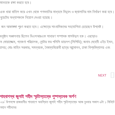
ই আমানতকে রক্ষা করতে হবে।
৩৪ক ধারা বাতিল করে এখন থেকে গণশুনানির মাধ্যমে বিদ্যুৎ ও জ্বালানির দাম নির্ধারণ করা হবে।
বুয়েটের অধ্যাপককে নিয়োগ দেওয়া হয়েছে।
িয়ে জন আকাঙ্ক্ষা পূরণ করতে হবে। এক্ষেত্রে সাংবাদিকদের সহযোগিতা চেয়েছেন উপদেষ্ট।
ও অনুষ্ঠান সঞ্চালনায় ছিলেন বিএসআরএফ সাধারণ সম্পাদক মাসউদুল হক। এছাড়াও
োলাম মোয়াজ্জেম, গবেষণা পরিচালক, সেন্টার ফর পলিসি ডায়লগ (সিপিডি); জনাব মেহেদী এইচ ইমন,
িদ্যালয়; মোঃ মাহিন সরকার, সমন্বয়ক, বৈষম্যবিরোধী ছাত্র আন্দোলন, ঢাকা বিশ্ববিদ্যালয় এবং
NEXT
ে শাহবাগস্থ জুলাই শহীদ স্মৃতিস্তম্ভে পুষ্পস্তবক অর্পণ
০২৬’ উপলক্ষে রাজধানীর শাহবাগে অবস্থিত জুলাই শহীদ স্মৃতিস্তম্ভে আজ বুধবার সকাল ৬টা ১ মিনিটে
র মহান শহীদদের