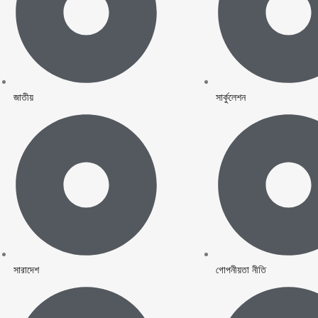
্রতিমন্ত্রী যাত্রীসেবা উন্নয়ন, নিরাপত্তা জোরদার ও অবকাঠামো রক্ষণাবেক্ষণে নির্দেশনা প্রদান
রলেন আইজিপি
জাতীয়
সার্কুলেশন
স্য গ্রেফতার :
স্ট্রেশন: যুব ও ক্রীড়া প্রতিমন্ত্রীর ঘোষণা
লক্ষ্যে পদক্ষেপ নেয়া হচ্ছে- স্বরাষ্ট্রমন্ত্রী
হয়নি- স্বরাষ্ট্রমন্ত্রী
দায়ীদের বিচার নিশ্চিত করা হবে: স্থানীয় সরকার মন্ত্রী
১০ জন গ্রেফতার
ন্ত্রীর সঙ্গে বাংলাদেশে নিযুক্ত ইতালির রাষ্ট্রদূত এর সৌজন্য সাক্ষাৎ
সারাদেশ
গোপনীয়তা নীতি
তন্ত্রী বাংলাদেশের প্রধানমন্ত্রী মহামান্য তারেক রহমানের মালয়েশিয়া সফর উপলক্ষে