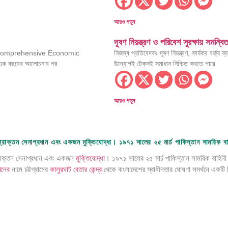
রতিষ্ঠাবার্ষিকী উদযাপন
ছে সরকার: স্থানীয় সরকার মন্ত্রী
আরও পড়ুন
দূষণ নিয়ন্ত্রণ ও পরিবেশ সুরক্ষায় সমন্ব
 গ্রহণের উদ্যোগ
ুক্তি (Comprehensive Economic
নিজস্ব প্রতিবেদকঃ দূষণ নিয়ন্ত্রণ, কার্যকর বর্জ্য ব
 এক বছরের আলোচনার পর
উদ্যোগই টেকসই সমাধান নিশ্চিত করতে পারে
 সভায় অনুমোদন
আরও পড়ুন
লক জাতীয় পরিচয়: তথ্য ও সম্প্রচার মন্ত্রী
রাষ্ট্রমন্ত্রী
 প্রাক্তন সেনাপ্রধান এবং একজন মুক্তিযোদ্ধা। ১৯৭১ সালের ২৫ মার্চ পাকিস্তান সামরিক 
াধুলায় সম্পৃক্ত করাই সরকারের মূল লক্ষ্য: মহিলা ও শিশু বিষয়ক এবং সমাজকল্যাণ মন্ত্রী ডা. এ 
্রাক্তন সেনাপ্রধান এবং একজন
মুক্তিযোদ্ধা
। ১৯৭১ সালের ২৫ মার্চ পাকিস্তান সামরিক বাহিনী
না সভা অনুষ্ঠিত
ানের
নামে চট্টগ্রামের
কালুরঘাট বেতার কেন্দ্র
থেকে বাংলাদেশের স্বাধীনতার ঘোষণা সমর্থনে একটি 
।
কল্যাণ মন্ত্রীর শোক
ঠিত হলো সাসটেইনাবিলিটি সামিট ২০২৬
লাদেশের পাশে থাকার আশ্বাস চীনের