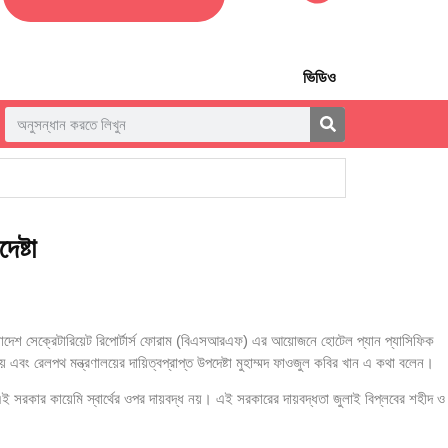
ভিডিও
েষ্টা
াংলাদেশ সেক্রেটারিয়েট রিপোর্টার্স ফোরাম (বিএসআরএফ) এর আয়োজনে হোটেল প্যান প্যাসিফিক
য় এবং রেলপথ মন্ত্রণালয়ের দায়িত্বপ্রাপ্ত উপদেষ্টা মুহাম্মদ ফাওজুল কবির খান এ কথা বলেন।
 এই সরকার কায়েমি স্বার্থের ওপর দায়বদ্ধ নয়। এই সরকারের দায়বদ্ধতা জুলাই বিপ্লবের শহীদ ও