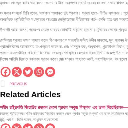
মুহাম্মদ ফাওজুল কবির খান বলেন, জনগণের টাকা জনগণের স্বার্থে ব্যবহারের কথা মাথায় রাখতে হ
শিশুদের সুস্বাস্থ্যে মায়ের দুধের বিকল্প নেই: স্বাস্থ্যমন্ত্রী
সংস্কার সম্পর্কে তিনি বলেন, সংস্কার প্রধানত দুই প্রকার। প্রথম হলো- নীতির সংস্কার। পূর্ব
ওয়ার্ল্ড মিডিয়া পারফরমেন্স অ্যাওয়ার্ড ২০২৬
অপরদিকে প্রাতিষ্ঠানিক সংস্কারের আওতায় মেট্রোরেলের নীতিমালার শর্ত- এমডি হতে হবে সরকারে
হোটেলে অনৈতিক ব্যবসায়ী থেকে স্প্যা ব্যবসায়ী নুর ই
উপদেষ্টা আরো বলেন, প্রকল্পের মেয়াদ ও ব্যয় কোনটাই বাড়ানো হবে না। টেন্ডারের ক্ষেত্রে প্র
ধর্ম যার যার, রাষ্ট্র সবার – প্রধানমন্ত্রীর এই ঘোষণাই 
সেমিনারে স্বাগত ভাষণ প্রদান করেন বিএসআরএফ সভাপতি ফসিহ উদ্দীন মাহতাব, মূল প্রবন্ধ উ
প্যানেলিস্টদের আলোচনায় অংশগ্রহণ করেন ড. মোঃ শামসুল হক, অধ্যাপক, পুরকৌশল বিভাগ, বুয়েট; 
শুল্ক-কর ফাঁকি দিয়ে আনা ৬৫ লাখ টাকা মূল্যের বিদেশি
প্রধান আন্তর্জাতিক পরিবেশ বিশেষজ্ঞ, বঙ্গবন্ধু শেখ মুজিব রেলওয়ে ব্রিজ নির্মাণ প্রকল্প; উমা
বিশেষ অতিথি হিসেবে বক্তব্য প্রদান করেন মোঃ সারদার শাহদাত আলী, মহাপরিচালক, বাংলাদেশ র
বিশ্ব মানবপাচার বিরোধী দিবসের জাতীয় সংলাপে স্বরাষ্ট্র
হাসপাতালে দালাল চক্রের অপতৎপরতা স্থায়ীভাবে বন্ধ কর
গুজবে কান নয়, তথ্য যাচাই করে সংবাদ প্রকাশ করু
PREVIOUS
Related Articles
বন্দর অবকাঠামো উন্নয়নে কাতার সরকারকে বিনিয়োগের 
জুলাই শহীদদের গেজেট ও কবর সংরক্ষণে দ্রুত ব্যবস্থা 
শহীদ রাষ্ট্রপতি জিয়াউর রহমান দেশে প্রথম ‘সবুজ বিপ্লব’ এর ডাক দিয়েছিলেন— প
নিজস্ব প্রতিবেদকঃ শহীদ রাষ্ট্রপতি জিয়াউর রহমান দেশে প্রথম ‘সবুজ বিপ্লব’ এর ডাক দিয়েছিলেন 
নারী নেতৃত্ব এবং টেকসই অর্থনৈতিক প্রবৃদ্ধি ত্বরা
মিন্টু, এমপি। তিনি বলেন, আধুনিক বাংলাদেশের