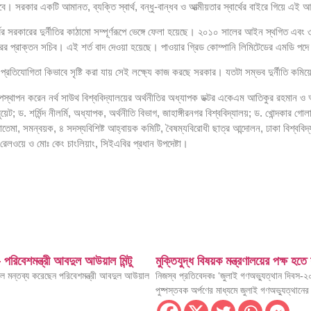
বে। সরকার একটি আমানত, ব্যক্তি স্বার্থ, বন্ধু-বান্ধব ও আত্মীয়তার স্বার্থের বাইরে গিয়ে এ
ের সরকারের দুর্নীতির কাঠামো সম্পূর্ণরূপে ভেঙ্গে ফেলা হয়েছে। ২০১০ সালের আইন স্থগিত এবং 
র প্রাক্তন সচিব। এই শর্ত বাদ দেওয়া হয়েছে। পাওয়ার গ্রিড কোম্পানি লিমিটেডের এমডি পদে 
সলাম
কৃত প্রতিযোগিতা কিভাবে সৃষ্টি করা যায় সেই লক্ষ্যে কাজ করছে সরকার। যতটা সম্ভব দুর্নীতি কম
সকল সম্প্রীতির ভিত্তিভূমি তথ্যমন্ত্রী
পস্থাপন করেন নর্থ সাউথ বিশ্ববিদ্যালয়ের অর্থনীতির অধ্যাপক ডক্টর একেএম আতিকুর রহমান 
ড. শর্মিন্দ নীলর্মি, অধ্যাপক, অর্থনীতি বিভাগ, জাহাঙ্গীরনগর বিশ্ববিদ্যালয়; ড. খোন্দকার গ
 সিগারেট চট্টগ্রাম বিমানবন্দরে আটক
মা ফাতেমা, সমন্বয়ক, ৪ সদস্যবিশিষ্ট আহ্বায়ক কমিটি, বৈষম্যবিরোধী ছাত্র আন্দোলন, ঢাকা বিশ্বব
েলওয়ে ও মোঃ কেং চাংলিয়াং, সিইএবির প্রধান উপদেষ্টা।
মন্ত্রী
া হবে ….স্বাস্থ্যমন্ত্রী
ন — ফকির মাহবুব আনাম
আহ্বান নৌপরিবহন মন্ত্রীর
নেওয়া হবে: প্রতিমন্ত্রী ইশরাক
রিবেশমন্ত্রী আবদুল আউয়াল মিন্টু
মুক্তিযুদ্ধ বিষয়ক মন্ত্রণালয়ের পক্ষ হত
বলে মন্তব্য করেছেন পরিবেশমন্ত্রী আবদুল আউয়াল
নিজস্ব প্রতিবেদকঃ ‘জুলাই গণঅভ্যুত্থান দিবস-২
ন্বিত করতে জেবিসিসআই-এর উদ্যোগে ‘জাপান–বাংলাদেশ বিজনেস উইমেন কনফারেন্স’ অনুষ্ঠিত
পুষ্পস্তবক অর্পণের মাধ্যমে জুলাই গণঅভ্যুত্থানে