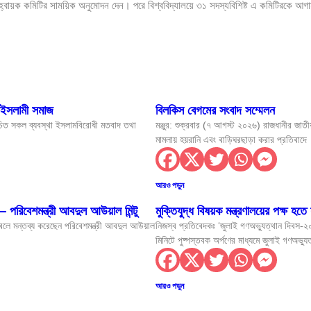
 আহ্বায়ক কমিটির সাময়িক অনুমোদন দেন। পরে বিশ্ববিদ্যালয়ে ৩১ সদস্যবিশিষ্ট এ কমিটিরকে আগা
জ করার আহ্বান স্বরাষ্ট্রমন্ত্রীর
সলাম
 ইসলামী সমাজ
বিলকিস বেগমের সংবাদ সম্মেলন
রচিত সকল ব্যবস্থা ইসলামবিরোধী মতবাদ তথা
সকল সম্প্রীতির ভিত্তিভূমি তথ্যমন্ত্রী
মঞ্জুর: শুক্রবার (৭ আগস্ট ২০২৬) রাজধানীর জাতীয় 
মামলায় হয়রানি এবং বাড়িঘরছাড়া করার প্রতিবাদে
 সিগারেট চট্টগ্রাম বিমানবন্দরে আটক
মন্ত্রী
আরও পড়ুন
া হবে ….স্বাস্থ্যমন্ত্রী
 পরিবেশমন্ত্রী আবদুল আউয়াল মিন্টু
মুক্তিযুদ্ধ বিষয়ক মন্ত্রণালয়ের পক্ষ হত
 বলে মন্তব্য করেছেন পরিবেশমন্ত্রী আবদুল আউয়াল
নিজস্ব প্রতিবেদকঃ ‘জুলাই গণঅভ্যুত্থান দিবস-২
ন — ফকির মাহবুব আনাম
মিনিটে পুষ্পস্তবক অর্পণের মাধ্যমে জুলাই গণঅভ্য
আহ্বান নৌপরিবহন মন্ত্রীর
আরও পড়ুন
নেওয়া হবে: প্রতিমন্ত্রী ইশরাক