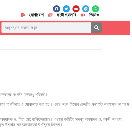
যোগাযোগ
ফটো গ্যালারি
ভিডিও
িক্ষকদের সংগঠন ‘বঙ্গবন্ধু পরিষদ’।
দদের আত্মার মাগফিরাত ও মোনাজাত করা হয়। এরই অংশ হিসেবে কেন্দ্রীয় সভাপতি অধ্যাপক আ আ ম
অধ্যাপক ড. মিয়া মো: রাসিদুজ্জামান। এছাড়া কমিটির সদস্য অধ্যাপক ড. কাজী আখতার
ফুল ইসলাম-সহ অন্যান্যরা উপস্থিত ছিলেন।