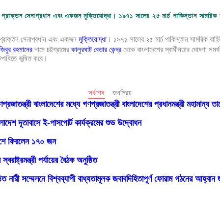
ন্বিত করতে জেবিসিসআই-এর উদ্যোগে ‘জাপান–বাংলাদেশ বিজনেস উইমেন কনফারেন্স’ অনুষ্ঠিত
ি, প্রাক্তন সেনাপ্রধান এবং একজন মুক্তিযোদ্ধা। ১৯৭১ সালের ২৫ মার্চ পাকিস্তান সামরি
রতিষ্ঠাবার্ষিকী উদযাপন
 প্রাক্তন সেনাপ্রধান এবং একজন
মুক্তিযোদ্ধা
। ১৯৭১ সালের ২৫ মার্চ পাকিস্তান সামরিক বাহি
ছে সরকার: স্থানীয় সরকার মন্ত্রী
জিবুর রহমানের
নামে চট্টগ্রামের
কালুরঘাট বেতার কেন্দ্র
থেকে বাংলাদেশের স্বাধীনতার ঘোষণা সমর্
পাধিতে ভূষিত করে।
 গ্রহণের উদ্যোগ
জনপ্রিয়
সর্বশেষ
ণপ্রজাতন্ত্রী বাংলাদেশের মধ্যে গণপ্রজাতন্ত্রী বাংলাদেশের প্রধানমন্ত্রী মহামান্য
 সভায় অনুমোদন
ংলাদেশ দূতাবাসে ই-পাসপোর্ট কার্যক্রমের শুভ উদ্বোধন
লক জাতীয় পরিচয়: তথ্য ও সম্প্রচার মন্ত্রী
েশে ফিরলেন ১৭০ জন
রাষ্ট্রমন্ত্রী
বরাষ্ট্রমন্ত্রী পর্যায়ের বৈঠক অনুষ্ঠিত
াধুলায় সম্পৃক্ত করাই সরকারের মূল লক্ষ্য: মহিলা ও শিশু বিষয়ক এবং সমাজকল্যাণ মন্ত্রী ডা. এ 
ঠিত নারী সম্মেলনে বিশ্বব্যাপী বাধ্যতামূলক জবাবদিহিতাপূর্ণ ফোরাম গঠনের আহ্ব
না সভা অনুষ্ঠিত
কল্যাণ মন্ত্রীর শোক