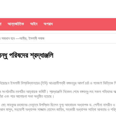
া
আন্তর্জাতিক
আইন
অপরাধ
্যার সমাধান হবে —আমীর, ইসলামী সমাজ
ন্ধু পরিষদের শ্রদ্ধাঞ্জলি
্লব’ এর ডাক দিয়েছিলেন— পরিবেশমন্ত্রী আবদুল আউয়াল মিন্টু
লাই শহীদ স্মৃতিস্তম্ভে পুষ্পস্তবক অর্পণ
লাদেশের ৮৪২৮ পণ্য
ানিয়েছেন ইসলামী বিশ্ববিদ্যালয়ের (ইবি) আওয়ামীপন্থী বঙ্গবন্ধুর আদর্শ চর্চা ও গবেষণা ভিত্তিক শ
িলবে টেকসই সমাধান: স্থানীয় সরকার মন্ত্রী
ানিয়েছেন সংগঠনটির নবগঠিত আহ্বায়ক কমিটি। শ্রদ্ধাঞ্জলি নিবেদন শেষে বঙ্গবন্ধু-সহ সকল শহি
াঁরা এবং পরে আলোচনা সভা অনুষ্ঠিত হয়েছে।
জীবিকা নিশ্চিত হবে
: মাহবুবর রহমানের নেতৃত্বে উপস্থিত ছিলেন যুগ্ম আহবায়ক অধ্যাপক ড. শেলীনা নাসরীন ও 
আল মাসুদ, সহযোগী অধ্যাপক সাজ্জাদ হোসেন জাহিদ, সহকারী অধ্যাপক সাহিদা আখতার ও শরি
আহ্বান বেসামরিক বিমান পরিবহন ও পর্যটন মন্ত্রীর