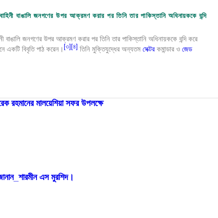
ক বাহিনী বাঙালি জনগণের উপর আক্রমণ করার পর তিনি তার পাকিস্তানি অধিনায়ককে বন্দি
নী বাঙালি জনগণের উপর আক্রমণ করার পর তিনি তার পাকিস্তানি অধিনায়ককে বন্দি করে
[
৩
]
[
৪
]
থনে একটি বিবৃতি পাঠ করেন।
তিনি মুক্তিযুদ্ধের অন্যতম
সেক্টর
কমান্ডার ও
জেড
 তারেক রহমানের মালয়েশিয়া সফর উপলক্ষে
জেড এম জাহিদ হোসেন
ান জানান_শারমীন এস মুরশিদ।