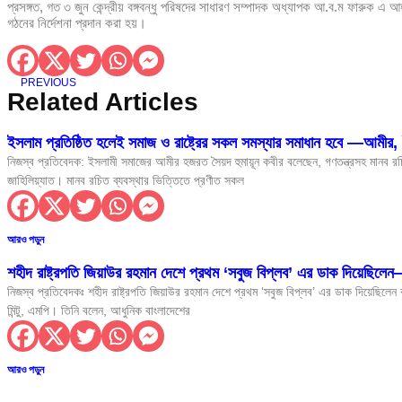
প্রসঙ্গত, গত ৩ জুন কেন্দ্রীয় বঙ্গবন্ধু পরিষদের সাধারণ সম্পাদক অধ্যাপক আ.ব.ম ফারুক এ
আইনের শাসন প্রতিষ্ঠার মাধ্যমে নতুন বাংলাদেশ গঠনে কা
গঠনের নির্দেশনা প্রদান করা হয়।
শিশুদের সুস্বাস্থ্যে মায়ের দুধের বিকল্প নেই: স্বাস্থ্যমন্ত্রী
PREVIOUS
ওয়ার্ল্ড মিডিয়া পারফরমেন্স অ্যাওয়ার্ড ২০২৬
Related Articles
হোটেলে অনৈতিক ব্যবসায়ী থেকে স্প্যা ব্যবসায়ী নুর ই
ইসলাম প্রতিষ্ঠিত হলেই সমাজ ও রাষ্ট্রের সকল সমস্যার সমাধান হবে —আমীর,
নিজস্ব প্রতিবেদক: ইসলামী সমাজের আমীর হজরত সৈয়দ হুমায়ূন কবীর বলেছেন, গণতন্ত্রসহ মানব 
ধর্ম যার যার, রাষ্ট্র সবার – প্রধানমন্ত্রীর এই ঘোষণাই 
জাহিলিয়্যাত। মানব রচিত ব্যবস্থার ভিত্তিতে প্রণীত সকল
শুল্ক-কর ফাঁকি দিয়ে আনা ৬৫ লাখ টাকা মূল্যের বিদেশি
বিশ্ব মানবপাচার বিরোধী দিবসের জাতীয় সংলাপে স্বরাষ্ট্র
আরও পড়ুন
হাসপাতালে দালাল চক্রের অপতৎপরতা স্থায়ীভাবে বন্ধ কর
শহীদ রাষ্ট্রপতি জিয়াউর রহমান দেশে প্রথম ‘সবুজ বিপ্লব’ এর ডাক দিয়েছিলেন—
নিজস্ব প্রতিবেদকঃ শহীদ রাষ্ট্রপতি জিয়াউর রহমান দেশে প্রথম ‘সবুজ বিপ্লব’ এর ডাক দিয়েছিলেন
গুজবে কান নয়, তথ্য যাচাই করে সংবাদ প্রকাশ করু
মিন্টু, এমপি। তিনি বলেন, আধুনিক বাংলাদেশের
বন্দর অবকাঠামো উন্নয়নে কাতার সরকারকে বিনিয়োগের 
আরও পড়ুন
জুলাই শহীদদের গেজেট ও কবর সংরক্ষণে দ্রুত ব্যবস্থা 