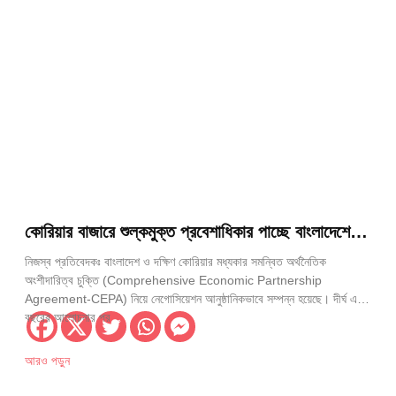
কোরিয়ার বাজারে শুল্কমুক্ত প্রবেশাধিকার পাচ্ছে বাংলাদেশের
৮৪২৮ পণ্য
নিজস্ব প্রতিবেদকঃ বাংলাদেশ ও দক্ষিণ কোরিয়ার মধ্যকার সমন্বিত অর্থনৈতিক
অংশীদারিত্ব চুক্তি (Comprehensive Economic Partnership
Agreement-CEPA) নিয়ে নেগোসিয়েশন আনুষ্ঠানিকভাবে সম্পন্ন হয়েছে। দীর্ঘ এক
বছরের আলোচনার পর
আরও পড়ুন