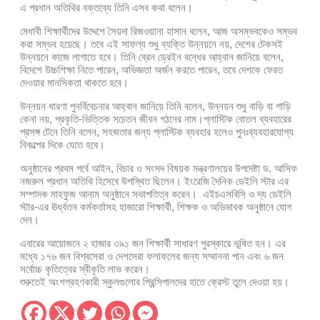
এ প্রধান অতিথির বক্তব্যে তিনি এসব কথা বলেন।
মেধাবী শিক্ষার্থীদের উদ্দেশে সৈয়দা রিজওয়ানা হাসান বলেন, আজ অসম্ভবকেও সম্ভব
করা সম্ভব হয়েছে। তবে এই সাফল্য শুধু ব্যক্তি উন্নয়নে নয়, দেশের টেকসই
উন্নয়নে কাজে লাগাতে হবে। তিনি ব্রেন ড্রেইন বন্ধের আহ্বান জানিয়ে বলেন,
বিদেশে উচ্চশিক্ষা নিতে পারেন, অভিজ্ঞতা অর্জন করতে পারেন, তবে দেশকে ফেরত
দেওয়ার মানসিকতা থাকতে হবে।
উন্নয়ন ধারণা পুনর্বিবেচনার আহ্বান জানিয়ে তিনি বলেন, উন্নয়ন শুধু বাড়ি বা গাড়ি
কেনা নয়, প্রকৃতি-ভিত্তিক সচেতন জীবন গঠনের নাম।প্লাস্টিক বোতল ব্যবহারের
প্রসঙ্গ টেনে তিনি বলেন, সহজতার জন্য প্লাস্টিক ব্যবহার হলেও পুনঃব্যবহারযোগ্য
বিকল্পের দিকে যেতে হবে।
অনুষ্ঠানের প্রথম পর্বে আইন, বিচার ও সংসদ বিষয়ক মন্ত্রণালয়ের উপদেষ্টা ড. আসিফ
নজরুল প্রধান অতিথি হিসেবে উপস্থিত ছিলেন। ইংরেজি দৈনিক ডেইলি স্টার এর
সম্পাদক মাহফুজ আনাম অনুষ্ঠানে সভাপতিত্ব করেন। এইচএসবিসি ও দ্য ডেইলি
স্টার-এর ঊর্ধ্বতন কর্মকর্তাসহ হাজারো শিক্ষার্থী, শিক্ষক ও অভিভাবক অনুষ্ঠানে যোগ
দেন।
এবারের আয়োজনে ২ হাজার ৩৯১ জন শিক্ষার্থী সাধারণ পুরস্কারে ভূষিত হন। এর
মধ্যে ১৭৬ জন বিশ্বসেরা ও দেশসেরা ফলাফলের জন্য সম্মাননা পান এবং ৬ জন
সর্বোচ্চ কৃতিত্বের স্বীকৃতি লাভ করেন।
শুরুতেই অংশগ্রহণকারী স্কুলগুলোর প্রিন্সিপালদের হাতে ক্রেস্ট তুলে দেওয়া হয়।