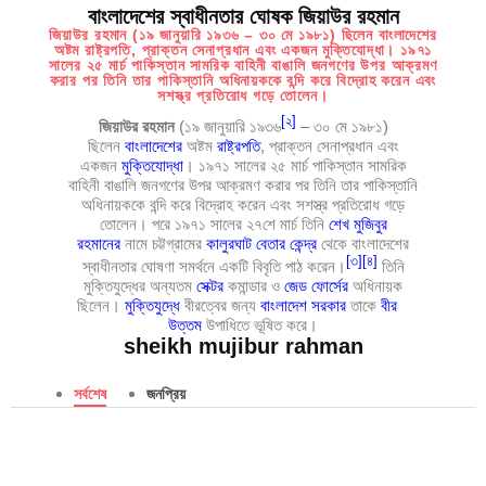
বাংলাদেশের স্বাধীনতার ঘোষক জিয়াউর রহমান
জিয়াউর রহমান (১৯ জানুয়ারি ১৯৩৬ – ৩০ মে ১৯৮১) ছিলেন বাংলাদেশের
অষ্টম রাষ্ট্রপতি, প্রাক্তন সেনাপ্রধান এবং একজন মুক্তিযোদ্ধা। ১৯৭১
সালের ২৫ মার্চ পাকিস্তান সামরিক বাহিনী বাঙালি জনগণের উপর আক্রমণ
করার পর তিনি তার পাকিস্তানি অধিনায়ককে বন্দি করে বিদ্রোহ করেন এবং
সশস্ত্র প্রতিরোধ গড়ে তোলেন।
[
২
]
জিয়াউর রহমান
(১৯ জানুয়ারি ১৯৩৬
– ৩০ মে ১৯৮১)
ছিলেন
বাংলাদেশের
অষ্টম
রাষ্ট্রপতি
, প্রাক্তন সেনাপ্রধান এবং
একজন
মুক্তিযোদ্ধা
। ১৯৭১ সালের ২৫ মার্চ পাকিস্তান সামরিক
বাহিনী বাঙালি জনগণের উপর আক্রমণ করার পর তিনি তার পাকিস্তানি
অধিনায়ককে বন্দি করে বিদ্রোহ করেন এবং সশস্ত্র প্রতিরোধ গড়ে
তোলেন। পরে ১৯৭১ সালের ২৭শে মার্চ তিনি
শেখ মুজিবুর
রহমানের
নামে চট্টগ্রামের
কালুরঘাট বেতার কেন্দ্র
থেকে বাংলাদেশের
[
৩
]
[
৪
]
স্বাধীনতার ঘোষণা সমর্থনে একটি বিবৃতি পাঠ করেন।
তিনি
মুক্তিযুদ্ধের অন্যতম
সেক্টর
কমান্ডার ও
জেড ফোর্সের
অধিনায়ক
ছিলেন।
মুক্তিযুদ্ধে
বীরত্বের জন্য
বাংলাদেশ সরকার
তাকে
বীর
উত্তম
উপাধিতে ভূষিত করে।
sheikh mujibur rahman
সর্বশেষ
জনপ্রিয়
ম
গ
ব
R