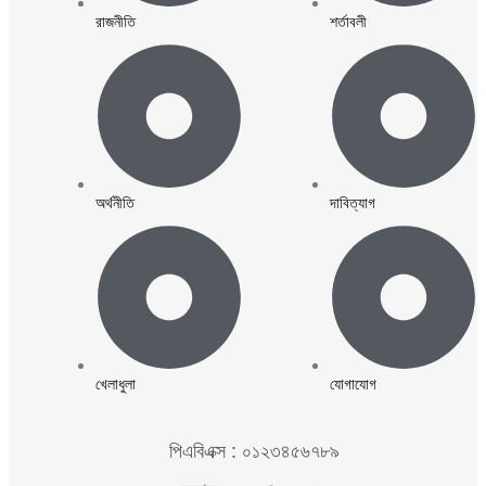
রাজনীতি
শর্তাবলী
অর্থনীতি
দাবিত্যাগ
খেলাধুলা
যোগাযোগ
পিএবিএক্স : ০১২৩৪৫৬৭৮৯