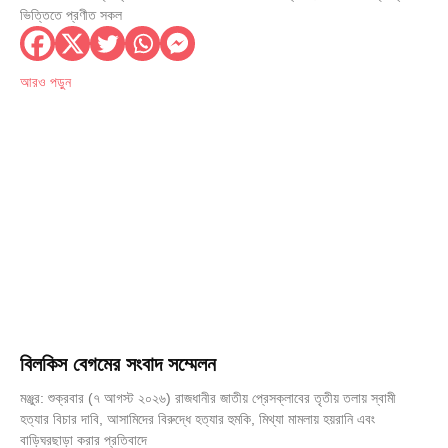
ভিত্তিতে প্রণীত সকল
আরও পড়ুন
বিলকিস বেগমের সংবাদ সম্মেলন
মঞ্জুর: শুক্রবার (৭ আগস্ট ২০২৬) রাজধানীর জাতীয় প্রেসক্লাবের তৃতীয় তলায় স্বামী
হত্যার বিচার দাবি, আসামিদের বিরুদ্ধে হত্যার হুমকি, মিথ্যা মামলায় হয়রানি এবং
বাড়িঘরছাড়া করার প্রতিবাদে