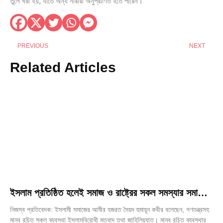
তুলে ধরা হয়, যাতে অন্য নারীরা অনুপ্রাণিত হতে পারেন।
PREVIOUS
NEXT
Related Articles
ইসলাম প্রতিষ্ঠিত হলেই সমাজ ও রাষ্ট্রের সকল সমস্যার সমাধান
হবে —আমীর, ইসলামী সমাজ
নিজস্ব প্রতিবেদক: ইসলামী সমাজের আমীর হজরত সৈয়দ হুমায়ূন কবীর বলেছেন, গণতন্ত্রসহ
মানব রচিত সকল ব্যবস্থা ইসলামবিরোধী মতবাদ তথা জাহিলিয়্যাত। মানব রচিত ব্যবস্থার