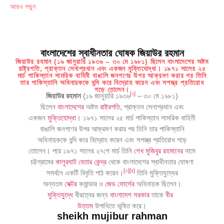
আরও পড়ুন
বাংলাদেশের স্বাধীনতার ঘোষক জিয়াউর রহমান
জিয়াউর রহমান (১৯ জানুয়ারি ১৯৩৬ – ৩০ মে ১৯৮১) ছিলেন বাংলাদেশের অষ্টম
রাষ্ট্রপতি, প্রাক্তন সেনাপ্রধান এবং একজন মুক্তিযোদ্ধা। ১৯৭১ সালের ২৫
মার্চ পাকিস্তান সামরিক বাহিনী বাঙালি জনগণের উপর আক্রমণ করার পর তিনি
তার পাকিস্তানি অধিনায়ককে বন্দি করে বিদ্রোহ করেন এবং সশস্ত্র প্রতিরোধ
গড়ে তোলেন।
[
২
]
জিয়াউর রহমান
(১৯ জানুয়ারি ১৯৩৬
– ৩০ মে ১৯৮১)
ছিলেন
বাংলাদেশের
অষ্টম
রাষ্ট্রপতি
, প্রাক্তন সেনাপ্রধান এবং
একজন
মুক্তিযোদ্ধা
। ১৯৭১ সালের ২৫ মার্চ পাকিস্তান সামরিক বাহিনী
বাঙালি জনগণের উপর আক্রমণ করার পর তিনি তার পাকিস্তানি
অধিনায়ককে বন্দি করে বিদ্রোহ করেন এবং সশস্ত্র প্রতিরোধ গড়ে
তোলেন। পরে ১৯৭১ সালের ২৭শে মার্চ তিনি
শেখ মুজিবুর রহমানের
নামে
চট্টগ্রামের
কালুরঘাট বেতার কেন্দ্র
থেকে বাংলাদেশের স্বাধীনতার ঘোষণা
[
৩
]
[
৪
]
সমর্থনে একটি বিবৃতি পাঠ করেন।
তিনি মুক্তিযুদ্ধের
অন্যতম
সেক্টর
কমান্ডার ও
জেড ফোর্সের
অধিনায়ক ছিলেন।
মুক্তিযুদ্ধে
বীরত্বের জন্য
বাংলাদেশ সরকার
তাকে
বীর
উত্তম
উপাধিতে ভূষিত করে।
sheikh mujibur rahman