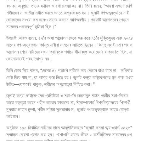
বড় বড় অনুষ্ঠানে তাদের যথাযথ জায়গা দেওয়া হয় না। তিনি বলেন, “আমরা এখনো দেখি
শহীদদের মা জাতীয় সঙ্গীত শুনতে শুনতে অশ্রুসিক্ত হন। জুলাই গণঅভ্যুত্থানে নারী
যোদ্ধাদের সংখ্যা কম হলেও তাদের অবদান অবিস্মরণীয়। প্রতিটি আন্দোলনের পেছনে
মায়েদের গুরুত্বপূর্ণ ভূমিকা ছিল।”
উপদেষ্টা আরও বলেন, ৫২’র ভাষা আন্দোলন থেকে শুরু করে ৭১’র মুক্তিযুদ্ধ এবং ২০২৪
সালের গণ-অভ্যুত্থান পর্যন্ত নারীরা সামনের সারিতে ছিলেন। কিন্তু স্বাধীনতার পর বা
আন্দোলন শেষে নারীদের স্থান প্রান্তিক পর্যায়ে সীমাবদ্ধ করে দেওয়ার প্রবণতা ছিল, যা
কোনোভাবেই গ্রহণযোগ্য নয়।
তিনি জোর দিয়ে বলেন, “দেশের ৫১ শতাংশ নারীকে আর পেছনে রাখা যাবে না। অধিকার
কেউ দিয়ে যায় না, তা আদায় করে নিতে হয়। জুলাই কন্যা ফাউন্ডেশনের মূল কাজ হওয়া
উচিত—যেখানেই থাকুক, নারীদের অগ্রযাত্রা নিশ্চিত করা।”
জুলাই কন্যা ফাউন্ডেশনের প্রতিষ্ঠাতা ও সভাপতি জন্নাতুল নাঈম প্রমীর সভাপতিত্বে
আরো বক্তৃতা করেন শহীদ আবরার ফাহাদের মা, স্ট্যাম্পফোর্ড বিশ্ববিদ্যালয়ের শিক্ষার্থী
নুসরাত জাহান টুম্পা, শহীদ নাঈমা সুলতানার মা, জুলাই গণঅভ্যুত্থানে আহত যোদ্ধা
আইমান।
অনুষ্ঠানে ১০০ নির্বাচিত নারীদের হাতে আনুষ্ঠানিকভাবে “জুলাই কন্যা অ্যাওয়ার্ড ২০২৫”
সম্মাননা ক্রেস্ট প্রদান করা হয়। পাশাপাশি তাদের জীবন ও কর্মভিত্তিক সাফল্যের গল্প