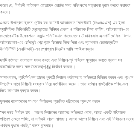
করেন যে, নির্বাচনী পর্যবেক্ষক মোতায়েন ভোটের সময় সহিংসতার সম্ভাবনা হ্রাস করতে সহায়তা
করবে।
এসময় উপস্থিত ছিলেন সেন্টার ফর আ নিউ আমেরিকান সিকিউরিটি (সিএনএএস)-এর ইন্দো-
প্যাসিফিক সিকিউরিটি প্রোগ্রামের সিনিয়র ফেলো ও পরিচালক লিসা কার্টিস, আইআরআই-এর
ডেমোক্রেটিক ইলেকশনস অ্যান্ড পলিটিক্যাল প্রসেসেসের টেকনিক্যাল এক্সপার্ট জেসিকা কিগান,
আইআরআই-এর রেসিডেন্ট প্রোগ্রাম ডিরেক্টর স্টিভ সিমা এবং ন্যাশনাল ডেমোক্রেটিক
ইনস্টিটিউট (এনডিআই)-এর প্রোগ্রাম ডিরেক্টর জামি স্পাইকারম্যান।
দলটি বর্তমানে বাংলাদেশ সফর করছে এবং নির্বাচন-পূর্ব পরিবেশ মূল্যায়ন করতে প্রধান সব
রাজনৈতিক দলের সঙ্গে বৈঠকের日程 নির্ধারণ করেছে।
সাক্ষাৎকালে, প্রতিনিধিদল তাদের পূর্ববর্তী নির্বাচন পর্যবেক্ষণের অভিজ্ঞতা বিনিময় করেন এবং প্রধান
উপদেষ্টার সাথে নির্বাচনী সংস্কার নিয়ে মতবিনিময় করেন। তারা বর্তমান রাজনৈতিক পরিমণ্ডল
নিয়ে আশাবাদ ব্যক্ত করেন।
ফুসনার বাংলাদেশের সাধারণ নির্বাচনের প্রচলিত পরিবেশের প্রশংসা করেন।
“সব দলই নির্বাচন চায়। আগের নির্বাচনের আমাদের অভিজ্ঞতা থেকে, আমরা একটি ইতিবাচক
পরিবেশ দেখতে পাচ্ছি, যা সত্যিই ভালো লাগছে। আমরা আগের নির্বাচন এবং এই নির্বাচনের মধ্যে
পার্থক্য বুঝতে পারছি,” বলেন ফুসনার।