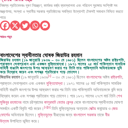
নিজস্ব প্রতিবেদকঃ দূষণ নিয়ন্ত্রণ, কার্যকর বর্জ্য ব্যবস্থাপনা এবং পরিবেশ সুরক্ষায় সংশ্লিষ্ট সব
মন্ত্রণালয়, সংস্থা ও স্থানীয় সরকার প্রতিষ্ঠানের সমন্বিত উদ্যোগই টেকসই সমাধান নিশ্চিত করতে
পারে
আরও পড়ুন
বাংলাদেশের স্বাধীনতার ঘোষক জিয়াউর রহমান
জিয়াউর রহমান (১৯ জানুয়ারি ১৯৩৬ – ৩০ মে ১৯৮১) ছিলেন বাংলাদেশের অষ্টম রাষ্ট্রপতি,
প্রাক্তন সেনাপ্রধান এবং একজন মুক্তিযোদ্ধা। ১৯৭১ সালের ২৫ মার্চ পাকিস্তান সামরিক
বাহিনী বাঙালি জনগণের উপর আক্রমণ করার পর তিনি তার পাকিস্তানি অধিনায়ককে বন্দি
করে বিদ্রোহ করেন এবং সশস্ত্র প্রতিরোধ গড়ে তোলেন।
[
২
]
জিয়াউর রহমান
(১৯ জানুয়ারি ১৯৩৬
– ৩০ মে ১৯৮১) ছিলেন
বাংলাদেশের
অষ্টম
রাষ্ট্রপতি
,
প্রাক্তন সেনাপ্রধান এবং একজন
মুক্তিযোদ্ধা
। ১৯৭১ সালের ২৫ মার্চ পাকিস্তান সামরিক
বাহিনী বাঙালি জনগণের উপর আক্রমণ করার পর তিনি তার পাকিস্তানি অধিনায়ককে বন্দি করে
বিদ্রোহ করেন এবং সশস্ত্র প্রতিরোধ গড়ে তোলেন। পরে ১৯৭১ সালের ২৭শে মার্চ তিনি
শেখ
মুজিবুর রহমানের
নামে চট্টগ্রামের
কালুরঘাট বেতার কেন্দ্র
থেকে বাংলাদেশের স্বাধীনতার ঘোষণা
[
৩
]
[
৪
]
সমর্থনে একটি বিবৃতি পাঠ করেন।
তিনি মুক্তিযুদ্ধের অন্যতম
সেক্টর
কমান্ডার ও
জেড
ফোর্সের
অধিনায়ক ছিলেন।
মুক্তিযুদ্ধে
বীরত্বের জন্য
বাংলাদেশ সরকার
তাকে
বীর
উত্তম
উপাধিতে ভূষিত করে।