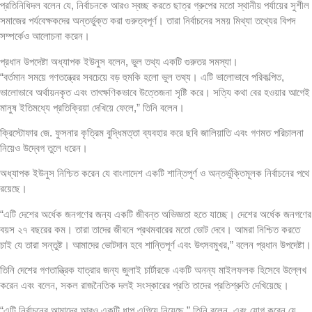
প্রতিনিধিদল বলেন যে, নির্বাচনকে আরও স্বচ্ছ করতে ছাত্র গ্রুপের মতো স্থানীয় পর্যায়ের সুশীল
সমাজের পর্যবেক্ষকদের অন্তর্ভুক্ত করা গুরুত্বপূর্ণ। তারা নির্বাচনের সময় মিথ্যা তথ্যের বিপদ
সম্পর্কেও আলোচনা করেন।
প্রধান উপদেষ্টা অধ্যাপক ইউনুস বলেন, ভুল তথ্য একটি গুরুতর সমস্যা।
“বর্তমান সময়ে গণতন্ত্রের সবচেয়ে বড় হুমকি হলো ভুল তথ্য। এটি ভালোভাবে পরিকল্পিত,
ভালোভাবে অর্থায়নকৃত এবং তাৎক্ষণিকভাবে উত্তেজনা সৃষ্টি করে। সত্যি কথা বের হওয়ার আগেই
মানুষ ইতিমধ্যে প্রতিক্রিয়া দেখিয়ে ফেলে,” তিনি বলেন।
ক্রিস্টোফার জে. ফুসনার কৃত্রিম বুদ্ধিমত্তা ব্যবহার করে ছবি জালিয়াতি এবং গণমত পরিচালনা
নিয়েও উদ্বেগ তুলে ধরেন।
অধ্যাপক ইউনুস নিশ্চিত করেন যে বাংলাদেশ একটি শান্তিপূর্ণ ও অন্তর্ভুক্তিমূলক নির্বাচনের পথে
রয়েছে।
“এটি দেশের অর্ধেক জনগণের জন্য একটি জীবন্ত অভিজ্ঞতা হতে যাচ্ছে। দেশের অর্ধেক জনগণের
বয়স ২৭ বছরের কম। তারা তাদের জীবনে প্রথমবারের মতো ভোট দেবে। আমরা নিশ্চিত করতে
চাই যে তারা সন্তুষ্ট। আমাদের ভোটদান হবে শান্তিপূর্ণ এবং উৎসবমুখর,” বলেন প্রধান উপদেষ্টা।
তিনি দেশের গণতান্ত্রিক যাত্রার জন্য জুলাই চার্টারকে একটি অনন্য মাইলফলক হিসেবে উল্লেখ
করেন এবং বলেন, সকল রাজনৈতিক দলই সংস্কারের প্রতি তাদের প্রতিশ্রুতি দেখিয়েছে।
“এটি নির্বাচনের আমাদের আরও একটি ধাপ এগিয়ে নিয়েছে,” তিনি বলেন, এবং যোগ করেন যে