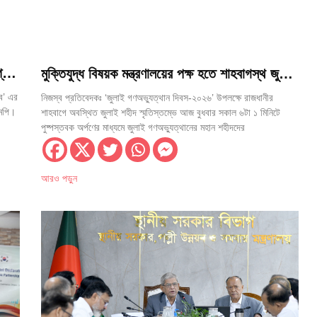
্লব’
মুক্তিযুদ্ধ বিষয়ক মন্ত্রণালয়ের পক্ষ হতে শাহবাগস্থ জুলাই
ন্টু
শহীদ স্মৃতিস্তম্ভে পুষ্পস্তবক অর্পণ
লব’ এর
নিজস্ব প্রতিবেদকঃ ‘জুলাই গণঅভ্যুত্থান দিবস-২০২৬’ উপলক্ষে রাজধানীর
এমপি।
শাহবাগে অবস্থিত জুলাই শহীদ স্মৃতিস্তম্ভে আজ বুধবার সকাল ৬টা ১ মিনিটে
পুষ্পস্তবক অর্পণের মাধ্যমে জুলাই গণঅভ্যুত্থানের মহান শহীদদের
আরও পড়ুন