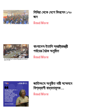
লিবিয়া থেকে দেশে ফিরলেন ১৭০
জন
Read More
বাংলাদেশ-ইতালি স্বরাষ্ট্রমন্ত্রী
পর্যায়ের বৈঠক অনুষ্ঠিত
Read More
জাতিসংঘে অনুষ্ঠিত নারী সম্মেলনে
বিশ্বব্যাপী বাধ্যতামূলক
জবাবদিহিতাপূর্ণ ফোরাম গঠনের
Read More
আহ্বান জানান_শারমীন এস
মুরশিদ।