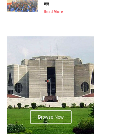
জন
Read More
Browse Now