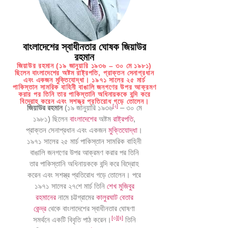
বাংলাদেশের স্বাধীনতার ঘোষক জিয়াউর
রহমান
জিয়াউর রহমান (১৯ জানুয়ারি ১৯৩৬ – ৩০ মে ১৯৮১)
ছিলেন বাংলাদেশের অষ্টম রাষ্ট্রপতি, প্রাক্তন সেনাপ্রধান
এবং একজন মুক্তিযোদ্ধা। ১৯৭১ সালের ২৫ মার্চ
পাকিস্তান সামরিক বাহিনী বাঙালি জনগণের উপর আক্রমণ
করার পর তিনি তার পাকিস্তানি অধিনায়ককে বন্দি করে
বিদ্রোহ করেন এবং সশস্ত্র প্রতিরোধ গড়ে তোলেন।
[
২
]
জিয়াউর রহমান
(১৯ জানুয়ারি ১৯৩৬
– ৩০ মে
১৯৮১) ছিলেন
বাংলাদেশের
অষ্টম
রাষ্ট্রপতি
,
প্রাক্তন সেনাপ্রধান এবং একজন
মুক্তিযোদ্ধা
।
১৯৭১ সালের ২৫ মার্চ পাকিস্তান সামরিক বাহিনী
বাঙালি জনগণের উপর আক্রমণ করার পর তিনি
তার পাকিস্তানি অধিনায়ককে বন্দি করে বিদ্রোহ
করেন এবং সশস্ত্র প্রতিরোধ গড়ে তোলেন। পরে
১৯৭১ সালের ২৭শে মার্চ তিনি
শেখ মুজিবুর
রহমানের
নামে চট্টগ্রামের
কালুরঘাট বেতার
কেন্দ্র
থেকে বাংলাদেশের স্বাধীনতার ঘোষণা
[
৩
]
[
৪
]
সমর্থনে একটি বিবৃতি পাঠ করেন।
তিনি