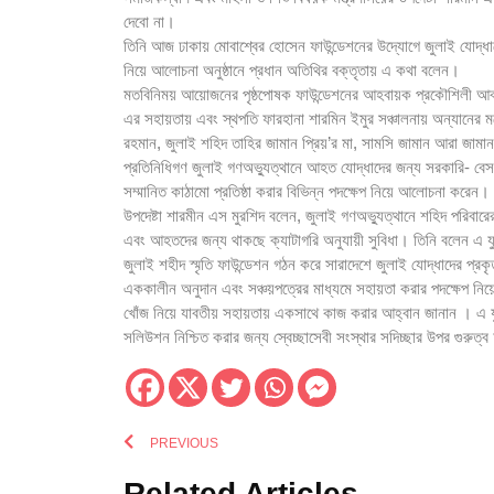
দেবো না।
তিনি আজ ঢাকায় মোবাশ্বের হোসেন ফাউন্ডেশনের উদ্যোগে জুলাই যোদ্ধাদের 
নিয়ে আলোচনা অনুষ্ঠানে প্রধান অতিথির বক্তৃতায় এ কথা বলেন।
মতবিনিময় আয়োজনের পৃষ্ঠপোষক ফাউন্ডেশনের আহবায়ক প্রকৌশিলী আবদুল
এর সহায়তায় এবং স্থপতি ফারহানা শারমিন ইমুর সঞ্চালনায় অন্যানের মধ্যে
রহমান, জুলাই শহিদ তাহির জামান প্রিয়’র মা, সামসি জামান আরা জামান 
প্রতিনিধিগণ জুলাই গণঅভ্যুত্থানে আহত যোদ্ধাদের জন্য সরকারি- বেসরক
সম্মানিত কাঠামো প্রতিষ্ঠা করার বিভিন্ন পদক্ষেপ নিয়ে আলোচনা করেন।
উপদেষ্টা শারমীন এস মুরশিদ বলেন, জুলাই গণঅভ্যুত্থানে শহিদ পরিবারের 
এবং আহতদের জন্য থাকছে ক্যাটাগরি অনুযায়ী সুবিধা। তিনি বলেন এ
জুলাই শহীদ স্মৃতি ফাউন্ডেশন গঠন করে সারাদেশে জুলাই যোদ্ধাদের প্র
এককালীন অনুদান এবং সঞ্চয়পত্রের মাধ্যমে সহায়তা করার পদক্ষেপ নি
খোঁজ নিয়ে যাবতীয় সহায়তায় একসাথে কাজ করার আহ্বান জানান । এ যু
সলিউশন নিশ্চিত করার জন্য স্বেচ্ছাসেবী সংস্থার সদিচ্ছার উপর গুরু
PREVIOUS
Related Articles