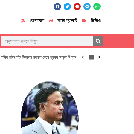
যোগাযোগ
ফটো গ্যালারি
ভিডিও
পতি জিয়াউর রহমান দেশে প্রথম ‘সবুজ বিপ্লব’ এর ডাক দিয়েছিলেন— পরিবেশমন্ত্রী আবদুল আউয়াল মিন্ট