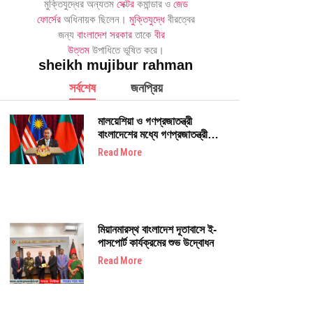
মুক্তিযুদ্ধের অন্যতম
সেক্টর
কমান্ডার ও
জেড
ফোর্সের
অধিনায়ক ছিলেন।
মুক্তিযুদ্ধে
বীরত্বের
জন্য
বাংলাদেশ সরকার
তাকে
বীর
উত্তম
উপাধিতে ভূষিত করে।
sheikh mujibur rahman
জনপ্রিয়
সর্বশেষ
মালয়েশিয়া ও গণপ্রজাতন্ত্রী
বাংলাদেশের মধ্যে গণপ্রজাতন্ত্রী
বাংলাদেশের প্রধানমন্ত্রী মহামান্য
Read More
তারেক রহমানের মালয়েশিয়া সফর
উপলক্ষে
মিয়ানমারস্থ বাংলাদেশ দূতাবাসে ই-
পাসপোর্ট কার্যক্রমের শুভ উদ্বোধন
Read More