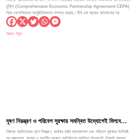
চুক্তি (Comprehensive Economic Partnership Agreement-CEPA)
নিয়ে নেগোসিয়েশন আনুষ্ঠানিকভাবে সম্পন্ন হয়েছে। দীর্ঘ এক বছরের আলোচনার পর
আরও পড়ুন
দূষণ নিয়ন্ত্রণ ও পরিবেশ সুরক্ষায় সমন্বিত উদ্যোগেই মিলবে
টেকসই সমাধান: স্থানীয় সরকার মন্ত্রী
নিজস্ব প্রতিবেদকঃ দূষণ নিয়ন্ত্রণ, কার্যকর বর্জ্য ব্যবস্থাপনা এবং পরিবেশ সুরক্ষায় সংশ্লিষ্ট
সব মন্ত্রণালয়, সংস্থা ও স্থানীয় সরকার প্রতিষ্ঠানের সমন্বিত উদ্যোগই টেকসই সমাধান