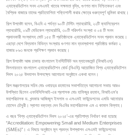
এ্যাক্রেডিটেশন সনদ এসএমই খাতের সক্ষমতা বৃদ্ধি, গুণগত মান নিশ্চিতকরণ এবং
বৈশ্বিক বাজারে তাদের প্রতিযোগিতা শক্তিশালী করার ক্ষেত্রে গুরুত্বপূর্ণ ভূমিকা রাখছে।
শিল্প উপদেষ্টা বলেন, বিএবি এ পর্যন্ত ৯০টি টেস্টিং ল্যাবরেটরি, ২২টি ক্যালিব্রেশন
ল্যাবরেটরি, ০৯টি মেডিকেল ল্যাবরেটরি, ৩০টি পরিদর্শন সংস্থা ও ০৪ টি সনদ
প্রদানকারী সংস্থাসহ মোট ১৫৫ টি প্রতিষ্ঠানকে এ্যাক্রেডিটেশন সনদ প্রদান করেছে।
এছাড়া দেশে বিদ্যমান বিভিন্ন সংস্থায় গুণগত মান ব্যবস্থাপনা প্রতিষ্ঠায় কর্মরত ২
হাজার ৮৯৩ জনকে প্রশিক্ষণ প্রদান করেছে।
শিল্প উপদেষ্টা আজ ঢাকায় বাংলাদেশ ইনস্টিটিউট অব ম্যানেজমেন্ট (বিআইএম)
মিলনায়তনে বাংলাদেশ এ্যাক্রেডিটেশন বোর্ড (বিএবি) আয়োজিত বিশ্ব এ্যাক্রেডিটেশন
দিবস ২০২৫ উদযাপন উপলক্ষ্যে আলোচনা অনুষ্ঠানে একথা বলেন।
শিল্প মন্ত্রণালয়ের সচিব মোঃ ওবায়দুর রহমানের সভাপতিত্বে আলোচনা সভায় আরও
উপস্থিত ছিলেন এফবিসিসিআই-এর প্রশাসক মোঃ হাফিজুর রহমান, বিআইএম’র
মহাপরিচালক ড. খন্দকার আজিজুল ইসলাম ও এসএমই ফাউন্ডেশনের এমডি আনোয়ার
হোসেন চৌধুরী। স্বাগত বক্তব্য দেন বিএবির মহাপরিচালক এম এ কামাল বিল্লাহ।
এ বছর ‘বিশ্ব এ্যাক্রেডিটেশন দিবস ২০২৫’-এর প্রতিপাদ্য নির্ধারণ করা হয়েছে
“Accreditation: Empowering Small and Medium Enterprises
(SMEs)”। এ বিষয়ে অনুষ্ঠানে মূল প্রবন্ধ উপস্থাপন এসএমই ফাউন্ডেশনের