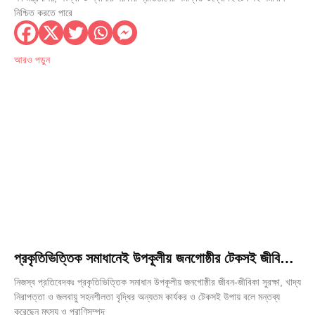
নিশ্চিত করতে পারে
আরও পড়ুন
প্রকৃতিভিত্তিক সমাধানেই উপকূলীয় জনগোষ্ঠীর টেকসই জীবিকা
নিশ্চিত হবে
নিজস্ব প্রতিবেদকঃ প্রকৃতিভিত্তিক সমাধান উপকূলীয় জনগোষ্ঠীর জীবন-জীবিকা সুরক্ষা, খাদ্য
নিরাপত্তা ও জলবায়ু সহনশীলতা বৃদ্ধির অন্যতম কার্যকর ও টেকসই উপায় বলে মন্তব্য
করেছেন মৎস্য ও প্রাণিসম্পদ