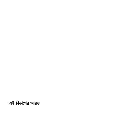
এই বিভাগের আরও
মা
গণ
ব
R
ম