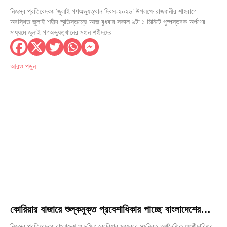
স্মৃতিস্তম্ভে পুষ্পস্তবক অর্পণ
নিজস্ব প্রতিবেদকঃ ‘জুলাই গণঅভ্যুত্থান দিবস-২০২৬’ উপলক্ষে রাজধানীর শাহবাগে
অবস্থিত জুলাই শহীদ স্মৃতিস্তম্ভে আজ বুধবার সকাল ৬টা ১ মিনিটে পুষ্পস্তবক অর্পণের
মাধ্যমে জুলাই গণঅভ্যুত্থানের মহান শহীদদের
আরও পড়ুন
কোরিয়ার বাজারে শুল্কমুক্ত প্রবেশাধিকার পাচ্ছে বাংলাদেশের
৮৪২৮ পণ্য
নিজস্ব প্রতিবেদকঃ বাংলাদেশ ও দক্ষিণ কোরিয়ার মধ্যকার সমন্বিত অর্থনৈতিক অংশীদারিত্ব