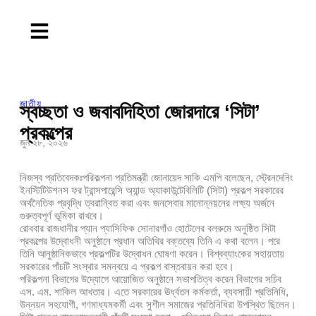
জাতীয়
স্বচ্ছতা ও জবাবদিহিতা জোরদারে ‘সিটা’
প্রকল্পের
জুন ২৮, ২০২৬
নিজস্ব প্রতিবেদকঃপরিকল্পনা প্রতিমন্ত্রী জোনায়েদ সাকি এমপি বলেছেন, স্ট্রেনদেনিং
ইনস্টিটিউশনস ফর ট্রান্সপারেন্সি অ্যান্ড অ্যাকাউন্টেবিলিটি (সিটা) প্রকল্প সরকারের
অর্থনৈতিক প্রবৃদ্ধি ত্বরান্বিত করা এবং জনসেবার মানোন্নয়নের লক্ষ্য অর্জনে
গুরুত্বপূর্ণ ভূমিকা রাখবে।
রোববার রাজধানীর প্যান প্যাসিফিক সোনারগাঁও হোটেলের বলরুমে অনুষ্ঠিত সিটা
প্রকল্পের উদ্বোধনী অনুষ্ঠানে প্রধান অতিথির বক্তব্যে তিনি এ কথা বলেন। পরে
তিনি আনুষ্ঠানিকভাবে প্রকল্পটির উদ্বোধন ঘোষণা করেন। বিশ্বব্যাংকের সহায়তায়
সরকারের পাঁচটি সংস্থার সমন্বয়ে এ প্রকল্প বাস্তবায়ন করা হবে।
পরিকল্পনা বিভাগের উদ্যোগে আয়োজিত অনুষ্ঠানে সভাপতিত্ব করেন বিভাগের সচিব
এস. এম. শাকিল আখতার। এতে সরকারের ঊর্ধ্বতন কর্মকর্তা, ব্যবসায়ী প্রতিনিধি,
উন্নয়ন সহযোগী, গণমাধ্যমকর্মী এবং সুশীল সমাজের প্রতিনিধিরা উপস্থিত ছিলেন।