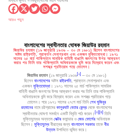
মাধ্যমে জুলাই গণঅভ্যুত্থানের মহান শহীদদের
আরও পড়ুন
বাংলাদেশের স্বাধীনতার ঘোষক জিয়াউর রহমান
জিয়াউর রহমান (১৯ জানুয়ারি ১৯৩৬ – ৩০ মে ১৯৮১) ছিলেন বাংলাদেশের
অষ্টম রাষ্ট্রপতি, প্রাক্তন সেনাপ্রধান এবং একজন মুক্তিযোদ্ধা। ১৯৭১
সালের ২৫ মার্চ পাকিস্তান সামরিক বাহিনী বাঙালি জনগণের উপর আক্রমণ
করার পর তিনি তার পাকিস্তানি অধিনায়ককে বন্দি করে বিদ্রোহ করেন এবং
সশস্ত্র প্রতিরোধ গড়ে তোলেন।
[
২
]
জিয়াউর রহমান
(১৯ জানুয়ারি ১৯৩৬
– ৩০ মে ১৯৮১)
ছিলেন
বাংলাদেশের
অষ্টম
রাষ্ট্রপতি
, প্রাক্তন সেনাপ্রধান এবং
একজন
মুক্তিযোদ্ধা
। ১৯৭১ সালের ২৫ মার্চ পাকিস্তান সামরিক
বাহিনী বাঙালি জনগণের উপর আক্রমণ করার পর তিনি তার পাকিস্তানি
অধিনায়ককে বন্দি করে বিদ্রোহ করেন এবং সশস্ত্র প্রতিরোধ গড়ে
তোলেন। পরে ১৯৭১ সালের ২৭শে মার্চ তিনি
শেখ মুজিবুর
রহমানের
নামে চট্টগ্রামের
কালুরঘাট বেতার কেন্দ্র
থেকে বাংলাদেশের
[
৩
]
[
৪
]
স্বাধীনতার ঘোষণা সমর্থনে একটি বিবৃতি পাঠ করেন।
তিনি
মুক্তিযুদ্ধের অন্যতম
সেক্টর
কমান্ডার ও
জেড ফোর্সের
অধিনায়ক
ছিলেন।
মুক্তিযুদ্ধে
বীরত্বের জন্য
বাংলাদেশ সরকার
তাকে
বীর
উত্তম
উপাধিতে ভূষিত করে।