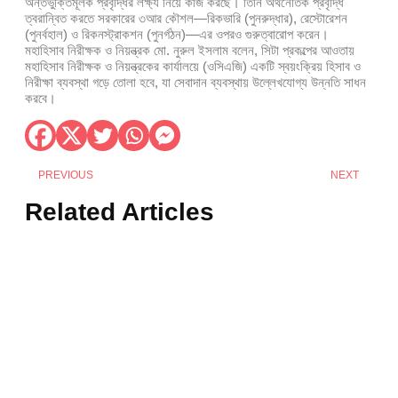
অন্তর্ভুক্তিমূলক প্রবৃদ্ধির লক্ষ্য নিয়ে কাজ করছে। তিনি অর্থনৈতিক প্রবৃদ্ধি
ত্বরান্বিত করতে সরকারের ৩আর কৌশল—রিকভারি (পুনরুদ্ধার), রেস্টোরেশন
(পুনর্বহাল) ও রিকনস্ট্রাকশন (পুনর্গঠন)—এর ওপরও গুরুত্বারোপ করেন।
মহাহিসাব নিরীক্ষক ও নিয়ন্ত্রক মো. নুরুল ইসলাম বলেন, সিটা প্রকল্পের আওতায়
মহাহিসাব নিরীক্ষক ও নিয়ন্ত্রকের কার্যালয়ে (ওসিএজি) একটি স্বয়ংক্রিয় হিসাব ও
নিরীক্ষা ব্যবস্থা গড়ে তোলা হবে, যা সেবাদান ব্যবস্থায় উল্লেখযোগ্য উন্নতি সাধন
করবে।
PREVIOUS
NEXT
Related Articles