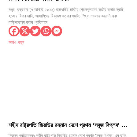
মঞ্জুর: শুক্রবার (৭ আগস্ট ২০২৬) রাজধানীর জাতীয় প্রেসক্লাবের তৃতীয় তলায় স্বামী
হত্যার বিচার দাবি, আসামিদের বিরুদ্ধে হত্যার হুমকি, মিথ্যা মামলায় হয়রানি এবং
বাড়িঘরছাড়া করার প্রতিবাদে
আরও পড়ুন
শহীদ রাষ্ট্রপতি জিয়াউর রহমান দেশে প্রথম ‘সবুজ বিপ্লব’ এর
ডাক দিয়েছিলেন— পরিবেশমন্ত্রী আবদুল আউয়াল মিন্টু
নিজস্ব প্রতিবেদকঃ শহীদ রাষ্ট্রপতি জিয়াউর রহমান দেশে প্রথম ‘সবুজ বিপ্লব’ এর ডাক