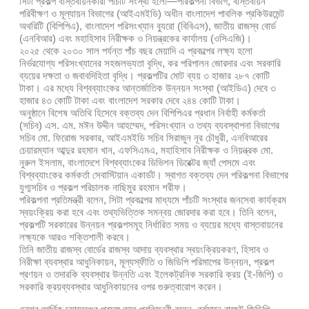
সিটা প্রকল্প বাস্তবায়নকারী পাঁচটি সংস্থা হলো—পরিকল্পনা বিভাগ, বাস্তবায়ন
পরিবীক্ষণ ও মূল্যায়ন বিভাগের (আইএমইডি) অধীন বাংলাদেশ পাবলিক প্রকিউরমেন্ট
অথরিটি (বিপিপিএ), বাংলাদেশ পরিসংখ্যান ব্যুরো (বিবিএস), জাতীয় রাজস্ব বোর্ড
(এনবিআর) এবং মহাহিসাব নিরীক্ষক ও নিয়ন্ত্রকের কার্যালয় (ওসিএজি)।
২০২৫ থেকে ২০৩০ সাল পর্যন্ত পাঁচ বছর মেয়াদি এ প্রকল্পের লক্ষ্য হলো
নির্ভরযোগ্য পরিসংখ্যানের সহজলভ্যতা বৃদ্ধি, কর পরিপালন জোরদার এবং সরকারি
ব্যয়ের দক্ষতা ও জবাবদিহিতা বৃদ্ধি। প্রকল্পটির মোট ব্যয় ৩ হাজার ২৮৭ কোটি
টাকা। এর মধ্যে বিশ্বব্যাংকের আন্তর্জাতিক উন্নয়ন সংস্থা (আইডিএ) দেবে ৩
হাজার ৪৩ কোটি টাকা এবং বাংলাদেশ সরকার দেবে ২৪৪ কোটি টাকা।
অনুষ্ঠানে বিশেষ অতিথি হিসেবে বক্তব্য দেন বিপিপিএর প্রধান নির্বাহী কর্মকর্তা
(সচিব) এস. এম. মঈন উদ্দীন আহম্মেদ, পরিসংখ্যান ও তথ্য ব্যবস্থাপনা বিভাগের
সচিব মো. ফিরোজ সরকার, আইএমইডি সচিব সিরাজুন নূর চৌধুরী, এনবিআরের
চেয়ারম্যান আব্দুর রহমান খান, এফসিএমএ, মহাহিসাব নিরীক্ষক ও নিয়ন্ত্রক মো.
নুরুল ইসলাম, বাংলাদেশে বিশ্বব্যাংকের ডিভিশন ডিরেক্টর জ্যাঁ পেসমে এবং
বিশ্বব্যাংকের কর্মকর্তা সেবাস্টিয়ান একার্ডট। স্বাগত বক্তব্য দেন পরিকল্পনা বিভাগের
যুগ্মসচিব ও প্রকল্প পরিচালক নাছিমুর রহমান শরীফ।
পরিকল্পনা প্রতিমন্ত্রী বলেন, সিটা প্রকল্পের মাধ্যমে পাঁচটি সংস্থার জনসেবা কার্যক্রম
স্বয়ংক্রিয় করা হবে এবং তথ্যভিত্তিক সমন্বয় জোরদার করা হবে। তিনি বলেন,
প্রকল্পটি সরকারের উন্নয়ন প্রকল্পসমূহ নির্ধারিত সময় ও ব্যয়ের মধ্যে বাস্তবায়নের
লক্ষ্যকে আরও শক্তিশালী করবে।
তিনি জাতীয় রাজস্ব বোর্ডের রাজস্ব আদায় ব্যবস্থার স্বয়ংক্রিয়করণ, হিসাব ও
নিরীক্ষা ব্যবস্থার আধুনিকায়ন, মূল্যস্ফীতি ও জিডিপি পরিমাপের উন্নয়ন, প্রকল্প
প্রণয়ন ও তদারকি ব্যবস্থার উন্নতি এবং ইলেকট্রনিক সরকারি ক্রয় (ই-জিপি) ও
সরকারি ক্রয়ব্যবস্থার আধুনিকায়নের ওপর গুরুত্বারোপ করেন।