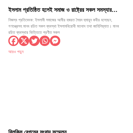
ইসলাম প্রতিষ্ঠিত হলেই সমাজ ও রাষ্ট্রের সকল সমস্যার
সমাধান হবে —আমীর, ইসলামী সমাজ
নিজস্ব প্রতিবেদক: ইসলামী সমাজের আমীর হজরত সৈয়দ হুমায়ূন কবীর বলেছেন,
গণতন্ত্রসহ মানব রচিত সকল ব্যবস্থা ইসলামবিরোধী মতবাদ তথা জাহিলিয়্যাত। মানব
রচিত ব্যবস্থার ভিত্তিতে প্রণীত সকল
আরও পড়ুন
বিলকিস বেগমের সংবাদ সম্মেলন