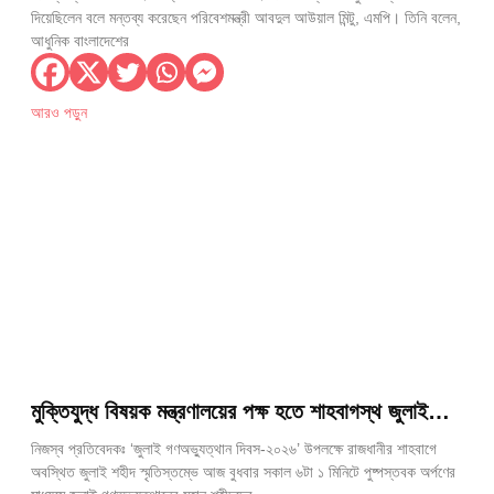
দিয়েছিলেন বলে মন্তব্য করেছেন পরিবেশমন্ত্রী আবদুল আউয়াল মিন্টু, এমপি। তিনি বলেন,
আধুনিক বাংলাদেশের
আরও পড়ুন
মুক্তিযুদ্ধ বিষয়ক মন্ত্রণালয়ের পক্ষ হতে শাহবাগস্থ জুলাই
শহীদ স্মৃতিস্তম্ভে পুষ্পস্তবক অর্পণ
নিজস্ব প্রতিবেদকঃ ‘জুলাই গণঅভ্যুত্থান দিবস-২০২৬’ উপলক্ষে রাজধানীর শাহবাগে
অবস্থিত জুলাই শহীদ স্মৃতিস্তম্ভে আজ বুধবার সকাল ৬টা ১ মিনিটে পুষ্পস্তবক অর্পণের