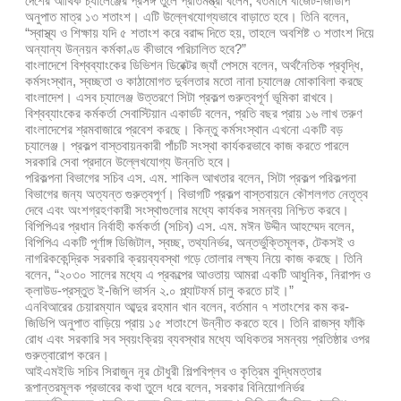
দেশের আর্থিক চ্যালেঞ্জের প্রসঙ্গ তুলে প্রতিমন্ত্রী বলেন, বর্তমানে বাজেট-জিডিপি
অনুপাত মাত্র ১৩ শতাংশ। এটি উল্লেখযোগ্যভাবে বাড়াতে হবে। তিনি বলেন,
“স্বাস্থ্য ও শিক্ষায় যদি ৫ শতাংশ করে বরাদ্দ দিতে হয়, তাহলে অবশিষ্ট ৩ শতাংশ দিয়ে
অন্যান্য উন্নয়ন কর্মকাণ্ড কীভাবে পরিচালিত হবে?”
বাংলাদেশে বিশ্বব্যাংকের ডিভিশন ডিরেক্টর জ্যাঁ পেসমে বলেন, অর্থনৈতিক প্রবৃদ্ধি,
কর্মসংস্থান, স্বচ্ছতা ও কাঠামোগত দুর্বলতার মতো নানা চ্যালেঞ্জ মোকাবিলা করছে
বাংলাদেশ। এসব চ্যালেঞ্জ উত্তরণে সিটা প্রকল্প গুরুত্বপূর্ণ ভূমিকা রাখবে।
বিশ্বব্যাংকের কর্মকর্তা সেবাস্টিয়ান একার্ডট বলেন, প্রতি বছর প্রায় ১৬ লাখ তরুণ
বাংলাদেশের শ্রমবাজারে প্রবেশ করছে। কিন্তু কর্মসংস্থান এখনো একটি বড়
চ্যালেঞ্জ। প্রকল্প বাস্তবায়নকারী পাঁচটি সংস্থা কার্যকরভাবে কাজ করতে পারলে
সরকারি সেবা প্রদানে উল্লেখযোগ্য উন্নতি হবে।
পরিকল্পনা বিভাগের সচিব এস. এম. শাকিল আখতার বলেন, সিটা প্রকল্প পরিকল্পনা
বিভাগের জন্য অত্যন্ত গুরুত্বপূর্ণ। বিভাগটি প্রকল্প বাস্তবায়নে কৌশলগত নেতৃত্ব
দেবে এবং অংশগ্রহণকারী সংস্থাগুলোর মধ্যে কার্যকর সমন্বয় নিশ্চিত করবে।
বিপিপিএর প্রধান নির্বাহী কর্মকর্তা (সচিব) এস. এম. মঈন উদ্দীন আহম্মেদ বলেন,
বিপিপিএ একটি পূর্ণাঙ্গ ডিজিটাল, স্বচ্ছ, তথ্যনির্ভর, অন্তর্ভুক্তিমূলক, টেকসই ও
নাগরিককেন্দ্রিক সরকারি ক্রয়ব্যবস্থা গড়ে তোলার লক্ষ্য নিয়ে কাজ করছে। তিনি
বলেন, “২০৩০ সালের মধ্যে এ প্রকল্পের আওতায় আমরা একটি আধুনিক, নিরাপদ ও
ক্লাউড-প্রস্তুত ই-জিপি ভার্সন ২.০ প্ল্যাটফর্ম চালু করতে চাই।”
এনবিআরের চেয়ারম্যান আব্দুর রহমান খান বলেন, বর্তমান ৭ শতাংশের কম কর-
জিডিপি অনুপাত বাড়িয়ে প্রায় ১৫ শতাংশে উন্নীত করতে হবে। তিনি রাজস্ব ফাঁকি
রোধ এবং সরকারি সব স্বয়ংক্রিয় ব্যবস্থার মধ্যে অধিকতর সমন্বয় প্রতিষ্ঠার ওপর
গুরুত্বারোপ করেন।
আইএমইডি সচিব সিরাজুন নূর চৌধুরী শিল্পবিপ্লব ও কৃত্রিম বুদ্ধিমত্তার
রূপান্তরমূলক প্রভাবের কথা তুলে ধরে বলেন, সরকার বিনিয়োগনির্ভর